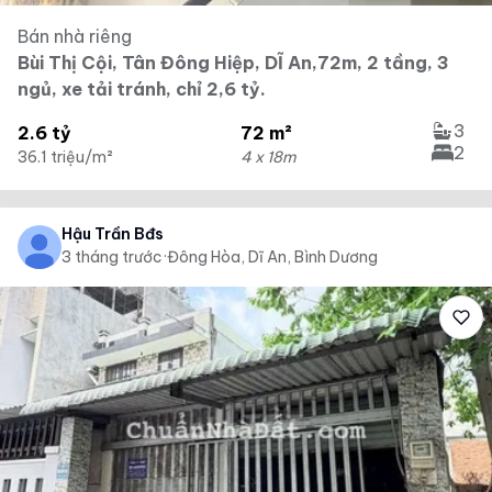
Bán nhà riêng
Bùi Thị Cội, Tân Đông Hiệp, DĨ An,72m, 2 tầng, 3
ngủ, xe tải tránh, chỉ 2,6 tỷ.
3
2.6 tỷ
72 m²
2
36.1 triệu/m²
4 x 18m
Hậu Trần Bđs
3 tháng trước
·
Đông Hòa, Dĩ An, Bình Dương