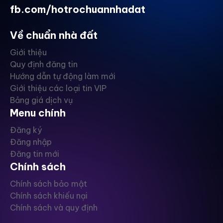
fb.com/hotrochuannhadat
Về chuẩn nhà đất
Giới thiệu
Quy định đăng tin
Hướng dẫn tự động làm mới
Giới thiệu các loại tin VIP
Bảng giá dịch vụ
Menu chính
Đăng ký
Đăng nhập
Đăng tin mới
Chính sách
Chính sách bảo mật
Chính sách khiếu nại
Chính sách và quy định