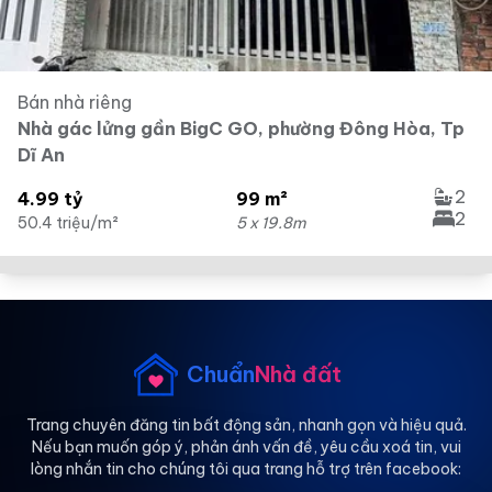
Bán nhà riêng
Nhà gác lửng gần BigC GO, phường Đông Hòa, Tp
Dĩ An
2
4.99 tỷ
99 m²
2
50.4 triệu/m²
5 x 19.8m
Chuẩn
Nhà đất
Trang chuyên đăng tin bất động sản, nhanh gọn và hiệu quả.
Nếu bạn muốn góp ý, phản ánh vấn đề, yêu cầu xoá tin, vui
lòng nhắn tin cho chúng tôi qua trang hỗ trợ trên facebook: