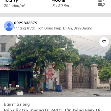
10.2 tỷ
406 m²
2
25.1 triệu/m²
8 x 50.8m
0929833379
1 tháng trước
·
Tân Đông Hiệp, Dĩ An, Bình Dương
Bán nhà riêng
Bán dãy trọ, Đường DT743C, Tân Đông Hiệp, Dĩ