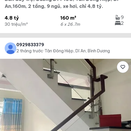
An,160m, 2 tầng, 9 ngủ, xe hơi, chỉ 4,8 tỷ.
9
4.8 tỷ
160 m²
2
30 triệu/m²
6 x 26.7m
0929833379
2 tháng trước
·
Tân Đông Hiệp, Dĩ An, Bình Dương