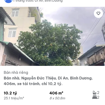
1 tháng trước
·
Dĩ An, Bình Dương
Bán nhà riêng
Bán nhà, Nguyễn Đức Thiệu, Dĩ An, Bình Dương,
406m, xe tải tránh, chỉ 10,2 tỷ.
2
10.2 tỷ
406 m²
2
25.1 triệu/m²
8 x 50.8m