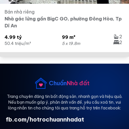
Bán nhà riêng
Nhà gác lửng gần BigC GO, phường Đông Hòa, Tp
Dĩ An
2
4.99 tỷ
99 m²
2
50.4 triệu/m²
5 x 19.8m
Chuẩn
Nhà đất
Trang chuyên đăng tin bất động sản, nhanh gọn và hiệu quả.
Nếu bạn muốn góp ý, phản ánh vấn đề, yêu cầu xoá tin, vui
lòng nhắn tin cho chúng tôi qua trang hỗ trợ trên facebook:
fb.com/hotrochuannhadat