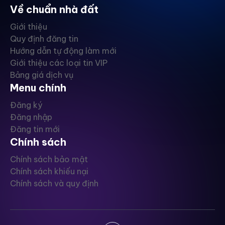
Về chuẩn nhà đất
Giới thiệu
Quy định đăng tin
Hướng dẫn tự động làm mới
Giới thiệu các loại tin VIP
Bảng giá dịch vụ
Menu chính
Đăng ký
Đăng nhập
Đăng tin mới
Chính sách
Chính sách bảo mật
Chính sách khiếu nại
Chính sách và quy định