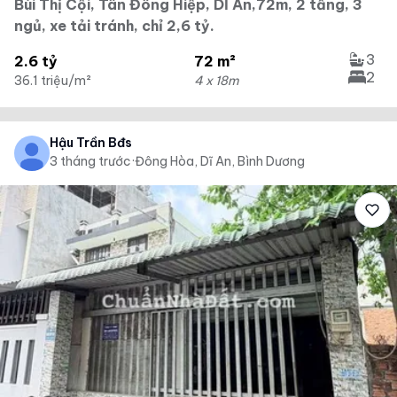
Bùi Thị Cội, Tân Đông Hiệp, DĨ An,72m, 2 tầng, 3
ngủ, xe tải tránh, chỉ 2,6 tỷ.
3
2.6 tỷ
72 m²
2
36.1 triệu/m²
4 x 18m
Hậu Trần Bđs
3 tháng trước
·
Đông Hòa, Dĩ An, Bình Dương