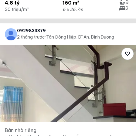
9
4.8 tỷ
160 m²
2
30 triệu/m²
6 x 26.7m
0929833379
2 tháng trước
·
Tân Đông Hiệp, Dĩ An, Bình Dương
Bán nhà riêng