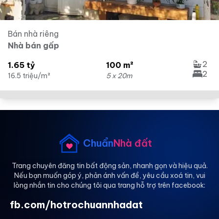
Bán nhà riêng
Nhà bán gấp
2
1.65 tỷ
100 m²
2
16.5 triệu/m²
5 x 20m
Chuẩn
Nhà đất
Trang chuyên đăng tin bất động sản, nhanh gọn và hiệu quả.
Nếu bạn muốn góp ý, phản ánh vấn đề, yêu cầu xoá tin, vui
lòng nhắn tin cho chúng tôi qua trang hỗ trợ trên facebook:
fb.com/hotrochuannhadat