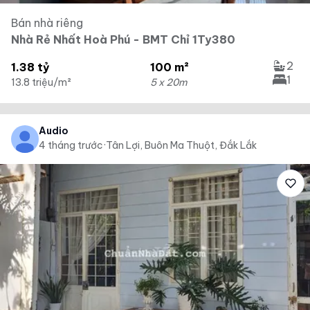
Bán nhà riêng
Nhà Rẻ Nhất Hoà Phú - BMT Chỉ 1Ty380
2
1.38 tỷ
100 m²
1
13.8 triệu/m²
5 x 20m
Audio
4 tháng trước
·
Tân Lợi, Buôn Ma Thuột, Đắk Lắk