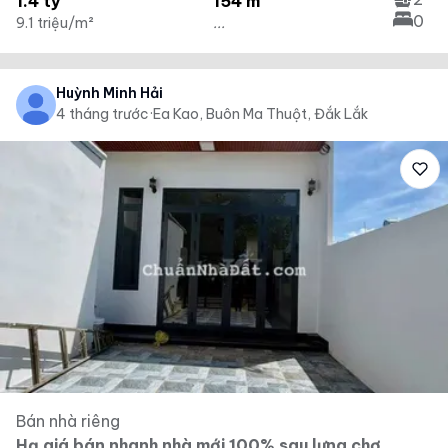
1.4 tỷ
154 m²
0
9.1 triệu/m²
...
Huỳnh Minh Hải
4 tháng trước
·
Ea Kao, Buôn Ma Thuột, Đắk Lắk
Bán nhà riêng
Hạ giá bán nhanh nhà mới 100% sau lưng chợ