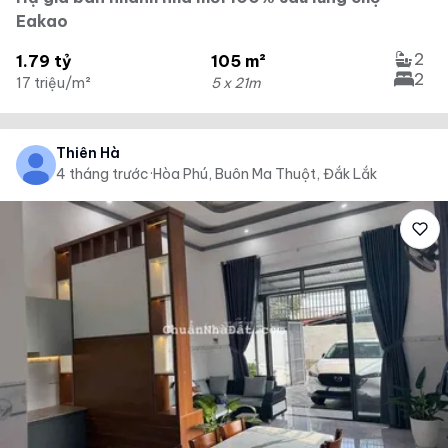
Eakao
2
1.79 tỷ
105 m²
2
17 triệu/m²
5 x 21m
Thiên Hà
4 tháng trước
·
Hòa Phú, Buôn Ma Thuột, Đắk Lắk