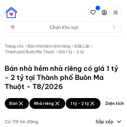
Nh
Chọn khu vực
Trang chủ
Bán nhà hẻm nhà riêng
Đắk Lắk
Thành phố Buôn Ma Thuột
Giá 1 tỷ - 2 tỷ
Bán nhà hẻm nhà riêng có giá 1 tỷ
- 2 tỷ tại Thành phố Buôn Ma
Thuột - T8/2026
Bán
Nhà riêng
1 tỷ - 2 tỷ
Diện tích
Có
119
tin đăng
Sắp xếp