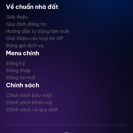
Về chuẩn nhà đất
Giới thiệu
Quy định đăng tin
Hướng dẫn tự động làm mới
Giới thiệu các loại tin VIP
Bảng giá dịch vụ
Menu chính
Đăng ký
Đăng nhập
Đăng tin mới
Chính sách
Chính sách bảo mật
Chính sách khiếu nại
Chính sách và quy định