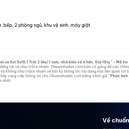
,bếp, 2 phòng ngủ, khu vệ sinh, máy giặt
xe hơi 5x15,1 Trệt 2 lầu/ 1 tum, nhà kiên cố ở liền, Giá 15ty " - Mã t
tin đăng tải và chịu trách nhiệm. Chuannhadat.com luôn cố gắng để các thôn
 không chịu trách nhiệm về bất kỳ thông tin, nội dung nào liên quan tới t
 vị hãy cung cấp thông tin cho Chuannhadat.com bằng cách gửi
" Phản ánh
i nhất.
Về chuẩn