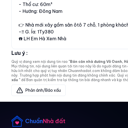
- Thổ cư: 60m²
- Hướng: Đông Nam
👉 Nhà mới xây gồm sân ôtô 7 chỗ, 1 phòng khách 
-‼️ G. Ía: 1Ty380
☎️ LH Em Hà Xem Nhà
Lưu ý :
Quý vị đang xem nội dung tin rao
"Bán căn nhà đường Võ Oanh, Hẻm 
Mọi thông tin, nội dung liên quan tới tin rao này là do người đăng 
hữu ích nhất cho quý vị tuy nhiên Chuannhadat.com không đảm bảo và
này. Trường hợp phát hiện nội dung tin đăng không chính xác. Quý
xấu "
để Ban quản trị kiểm tra lại thông tin bài đăng nhanh và kịp thờ
Phản ánh/Báo xấu
Chuẩn
Nhà đất