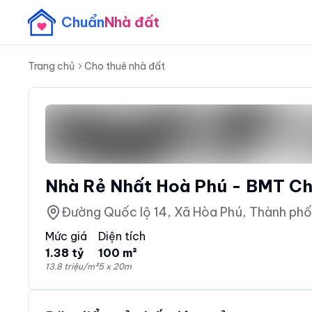
Chuẩn
Nhà đất
Trang chủ
Cho thuê nhà đất
Nhà Rẻ Nhất Hoà Phú - BMT Ch
Đường Quốc lộ 14, Xã Hòa Phú, Thành ph
Mức giá
Diện tích
1.38 tỷ
100 m²
13.8 triệu/m²
5 x 20m