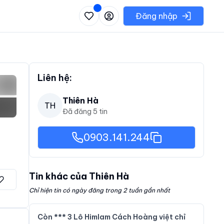
 danh sách các khu vực có thể chọn
Đăng nhập
Liên hệ:
Thiên Hà
TH
Đã đăng
5
tin
0903.141.244
Tin khác của
Thiên Hà
Chỉ hiện tin có ngày đăng trong 2 tuần gần nhất
Còn *** 3 Lô Himlam Cách Hoàng việt chỉ