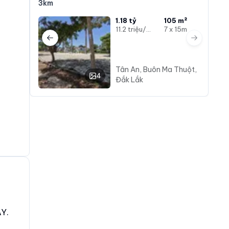
3km
1.18 tỷ
105 m²
11.2 triệu/m²
7 x 15m
Previous slide
Next slide
Tân An, Buôn Ma Thuột,
4
Đắk Lắk
Y.