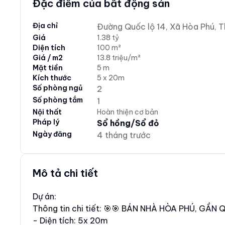
Đặc điểm của bất động sản
Địa chỉ
Đường Quốc lộ 14, Xã Hòa Phú, 
Giá
1.38 tỷ
Diện tích
100 m²
Giá / m2
13.8 triệu/m²
Mặt tiền
5 m
Kích thước
5 x 20m
Số phòng ngủ
2
Số phòng tắm
1
Nội thất
Hoàn thiện cơ bản
Pháp lý
Sổ hồng/Sổ đỏ
Ngày đăng
4 tháng trước
Mô tả chi tiết
Dự án:
Thông tin chi tiết: 🎯🎯 BÁN NHÀ HÒA PHÚ, GẦ
- Diện tích: 5x 20m