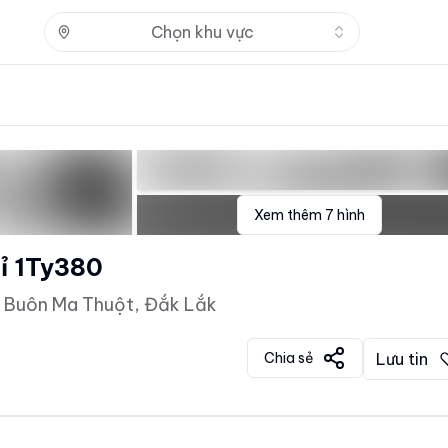
Nhấn để mở
Chọn khu vực
Xem thêm
7
hình
ỉ 1Ty380
ố Buôn Ma Thuột, Đắk Lắk
Chia sẻ
Lưu tin