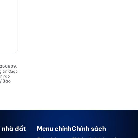
in 250809
.
g tin được
in rao
 / Báo
 nhà đất
Menu chính
Chính sách