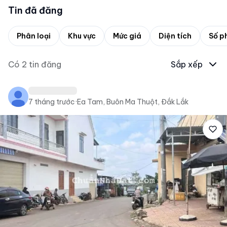
Tin đã đăng
Phân loại
Khu vực
Mức giá
Diện tích
Số p
Có
2
tin đăng
Sắp xếp
7 tháng trước
·
Ea Tam, Buôn Ma Thuột, Đắk Lắk