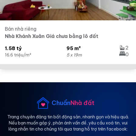
Bán nhà riêng
Nhà Khánh Xuân Giá chưa bằng lô đất
2
1.58 tỷ
95 m²
0
16.6 triệu/m²
5 x 19m
Chuẩn
Nhà đất
Trang chuyên đăng tin bất động sản, nhanh gọn và hiệu quả.
Nếu bạn muốn góp ý, phản ánh vấn đề, yêu cầu xoá tin, vui
lòng nhắn tin cho chúng tôi qua trang hỗ trợ trên facebook: