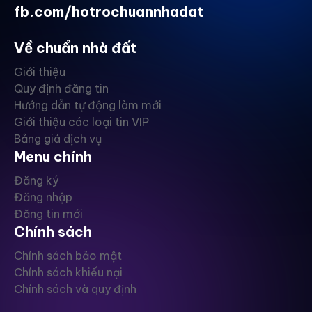
fb.com/hotrochuannhadat
Về chuẩn nhà đất
Giới thiệu
Quy định đăng tin
Hướng dẫn tự động làm mới
Giới thiệu các loại tin VIP
Bảng giá dịch vụ
Menu chính
Đăng ký
Đăng nhập
Đăng tin mới
Chính sách
Chính sách bảo mật
Chính sách khiếu nại
Chính sách và quy định