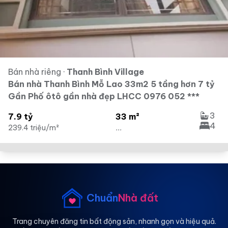
Bán nhà riêng
·
Thanh Bình Village
Bán nhà Thanh Bình Mỗ Lao 33m2 5 tầng hơn 7 tỷ
Gần Phố ôtô gần nhà đẹp LHCC 0976 052 ***
3
7.9 tỷ
33 m²
4
239.4 triệu/m²
...
Chuẩn
Nhà đất
Trang chuyên đăng tin bất động sản, nhanh gọn và hiệu quả.