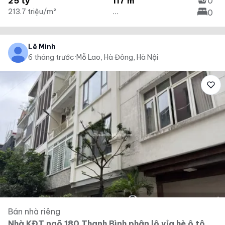
25 tỷ
117 m²
0
213.7 triệu/m²
...
0
Lê Minh
6 tháng trước
·
Mỗ Lao, Hà Đông, Hà Nội
Bán nhà riêng
Nhà KĐT ngõ 180 Thanh Bình phân lô vỉa hè ô tô