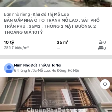
Bán nhà riêng
·
Khu đô thị Mỗ Lao
BÁN GẤP NHÀ Ô TÔ TRÁNH MỖ LAO , SÁT PHỐ
TRẦN PHÚ , 35M2 , THÔNG 2 MẶT ĐƯỜNG, 2
THOÁNG GIÁ 10TỶ
10 tỷ
35 m²
0
285.7 triệu/m²
...
0
Minh NhàĐất ThổCư HàNội
6 tháng trước
·
Mỗ Lao, Hà Đông, Hà Nội