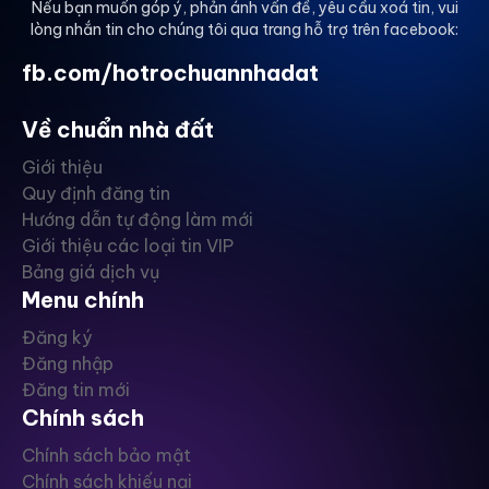
Nếu bạn muốn góp ý, phản ánh vấn đề, yêu cầu xoá tin, vui
lòng nhắn tin cho chúng tôi qua trang hỗ trợ trên facebook:
fb.com/hotrochuannhadat
Về chuẩn nhà đất
Giới thiệu
Quy định đăng tin
Hướng dẫn tự động làm mới
Giới thiệu các loại tin VIP
Bảng giá dịch vụ
Menu chính
Đăng ký
Đăng nhập
Đăng tin mới
Chính sách
Chính sách bảo mật
Chính sách khiếu nại