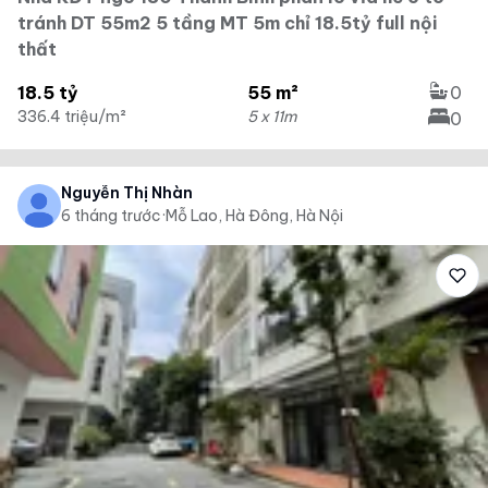
tránh DT 55m2 5 tầng MT 5m chỉ 18.5tỷ full nội
thất
18.5 tỷ
55 m²
0
336.4 triệu/m²
5 x 11m
0
Nguyễn Thị Nhàn
6 tháng trước
·
Mỗ Lao, Hà Đông, Hà Nội