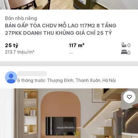
Bán nhà riêng
BÁN GẤP TÒA CHDV MỖ LAO 117M2 8 TẦNG
27PKK DOANH THU KHỦNG GIÁ CHỈ 25 TỶ
25 tỷ
117 m²
0
213.7 triệu/m²
...
0
6 tháng trước
·
Thượng Đình, Thanh Xuân, Hà Nội