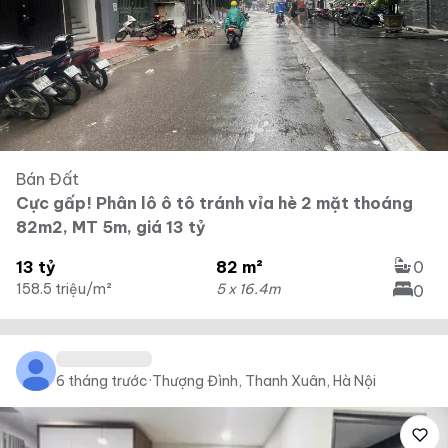
Bán Đất
Cực gấp! Phân lô ô tô tránh vỉa hè 2 mặt thoáng
82m2, MT 5m, giá 13 tỷ
13 tỷ
82 m²
0
158.5 triệu/m²
5 x 16.4m
0
6 tháng trước
·
Thượng Đình, Thanh Xuân, Hà Nội