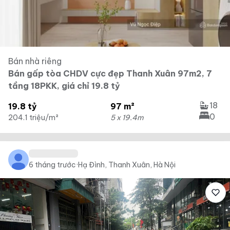
Bán nhà riêng
Bán gấp tòa CHDV cực đẹp Thanh Xuân 97m2, 7
tầng 18PKK, giá chỉ 19.8 tỷ
18
19.8 tỷ
97 m²
0
204.1 triệu/m²
5 x 19.4m
6 tháng trước
·
Hạ Đình, Thanh Xuân, Hà Nội