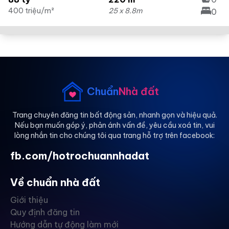
400 triệu/m²
25 x 8.8m
0
Chuẩn
Nhà đất
Trang chuyên đăng tin bất động sản, nhanh gọn và hiệu quả.
Nếu bạn muốn góp ý, phản ánh vấn đề, yêu cầu xoá tin, vui
lòng nhắn tin cho chúng tôi qua trang hỗ trợ trên facebook:
fb.com/hotrochuannhadat
Về chuẩn nhà đất
Giới thiệu
Quy định đăng tin
Hướng dẫn tự động làm mới