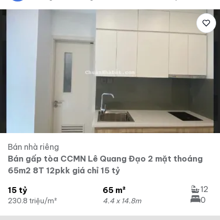
Bán nhà riêng
Bán gấp tòa CCMN Lê Quang Đạo 2 mặt thoáng
65m2 8T 12pkk giá chỉ 15 tỷ
12
15 tỷ
65 m²
0
230.8 triệu/m²
4.4 x 14.8m