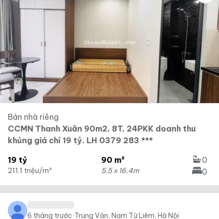
Bán nhà riêng
CCMN Thanh Xuân 90m2, 8T, 24PKK doanh thu
khủng giá chỉ 19 tỷ. LH 0379 283 ***
19 tỷ
90 m²
0
211.1 triệu/m²
5.5 x 16.4m
0
6 tháng trước
·
Trung Văn, Nam Từ Liêm, Hà Nội