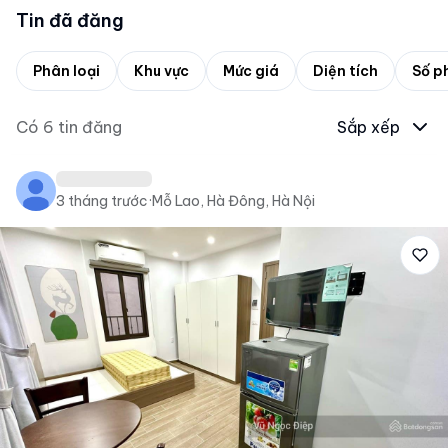
Tin đã đăng
Phân loại
Khu vực
Mức giá
Diện tích
Số p
Có
6
tin đăng
Sắp xếp
3 tháng trước
·
Mỗ Lao, Hà Đông, Hà Nội