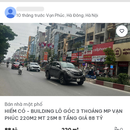
10 tháng trước
·
Vạn Phúc, Hà Đông, Hà Nội
Bán nhà mặt phố
HIẾM CÓ - BUILDING LÔ GÓC 3 THOÁNG MP VẠN
PHÚC 220M2 MT 25M 8 TẦNG GIÁ 88 TỶ
88 tỷ
220 m²
0