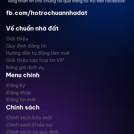
lòng nhắn tin cho chúng tôi qua trang hỗ trợ trên facebook:
fb.com/hotrochuannhadat
Về chuẩn nhà đất
Giới thiệu
Quy định đăng tin
Hướng dẫn tự động làm mới
Giới thiệu các loại tin VIP
Bảng giá dịch vụ
Menu chính
Đăng ký
Đăng nhập
Đăng tin mới
Chính sách
Chính sách bảo mật
Chính sách khiếu nại
Chính sách và quy định