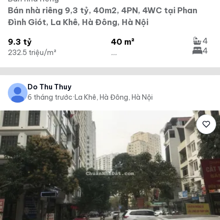
Bán nhà riêng 9,3 tỷ, 40m2, 4PN, 4WC tại Phan
Đình Giót, La Khê, Hà Đông, Hà Nội
4
9.3 tỷ
40 m²
4
232.5 triệu/m²
...
Do Thu Thuy
6 tháng trước
·
La Khê, Hà Đông, Hà Nội