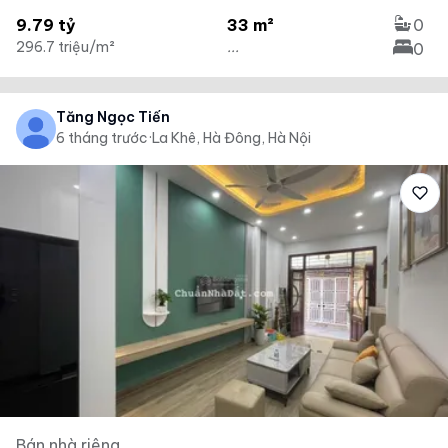
9.79 tỷ
33 m²
0
296.7 triệu/m²
...
0
Tăng Ngọc Tiến
6 tháng trước
·
La Khê, Hà Đông, Hà Nội
Bán nhà riêng