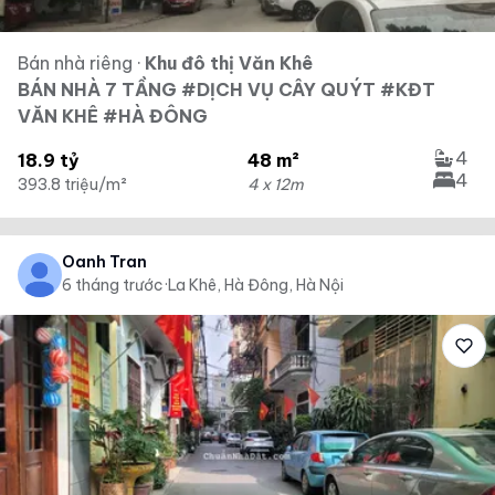
Bán nhà riêng
·
Khu đô thị Văn Khê
BÁN NHÀ 7 TẦNG #DỊCH VỤ CÂY QUÝT #KĐT
VĂN KHÊ #HÀ ĐÔNG
4
18.9 tỷ
48 m²
4
393.8 triệu/m²
4 x 12m
Oanh Tran
6 tháng trước
·
La Khê, Hà Đông, Hà Nội