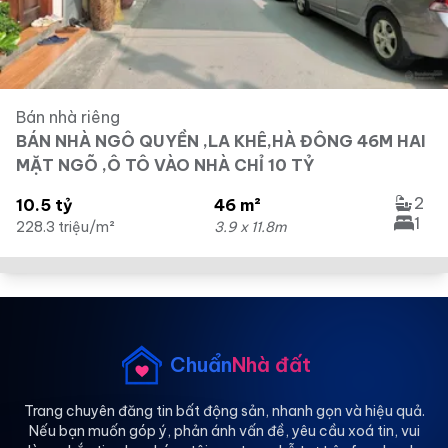
Bán nhà riêng
BÁN NHÀ NGÔ QUYỀN ,LA KHÊ,HÀ ĐÔNG 46M HAI
MẶT NGÕ ,Ô TÔ VÀO NHÀ CHỈ 10 TỶ
2
10.5 tỷ
46 m²
1
228.3 triệu/m²
3.9 x 11.8m
Chuẩn
Nhà đất
Trang chuyên đăng tin bất động sản, nhanh gọn và hiệu quả.
Nếu bạn muốn góp ý, phản ánh vấn đề, yêu cầu xoá tin, vui