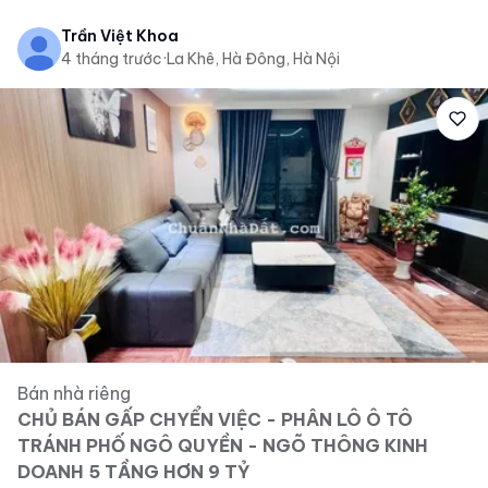
Trần Việt Khoa
4 tháng trước
·
La Khê, Hà Đông, Hà Nội
Bán nhà riêng
CHỦ BÁN GẤP CHYỂN VIỆC - PHÂN LÔ Ô TÔ
TRÁNH PHỐ NGÔ QUYỀN - NGÕ THÔNG KINH
DOANH 5 TẦNG HƠN 9 TỶ