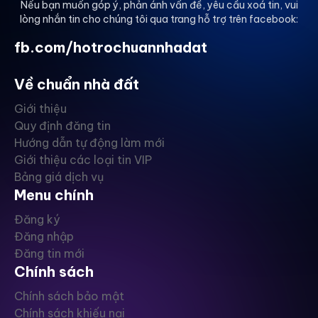
Nếu bạn muốn góp ý, phản ánh vấn đề, yêu cầu xoá tin, vui
lòng nhắn tin cho chúng tôi qua trang hỗ trợ trên facebook:
fb.com/hotrochuannhadat
Về chuẩn nhà đất
Giới thiệu
Quy định đăng tin
Hướng dẫn tự động làm mới
Giới thiệu các loại tin VIP
Bảng giá dịch vụ
Menu chính
Đăng ký
Đăng nhập
Đăng tin mới
Chính sách
Chính sách bảo mật
Chính sách khiếu nại