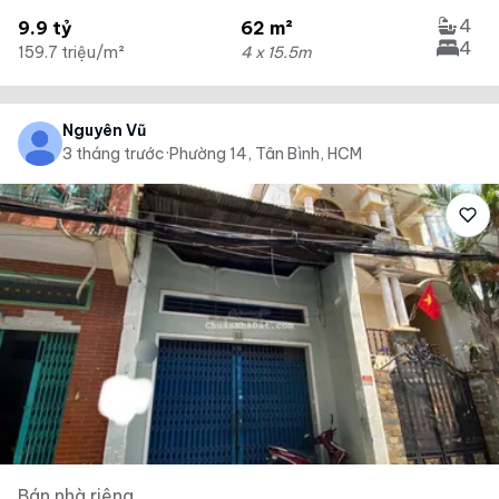
4
9.9 tỷ
62 m²
4
159.7 triệu/m²
4 x 15.5m
Nguyên Vũ
3 tháng trước
·
Phường 14, Tân Bình, HCM
Bán nhà riêng