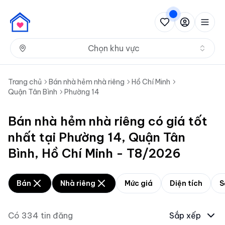
Nh
Chọn khu vực
Trang chủ
Bán nhà hẻm nhà riêng
Hồ Chí Minh
Quận Tân Bình
Phường 14
Bán nhà hẻm nhà riêng có giá tốt
nhất tại Phường 14, Quận Tân
Bình, Hồ Chí Minh - T8/2026
Bán
Nhà riêng
Mức giá
Diện tích
S
Có
334
tin đăng
Sắp xếp