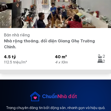
Bán nhà riêng
Nhà rộng thoáng, đối diện Giang Ghẹ Trường
Chinh.
2
4.5 tỷ
40 m²
2
112.5 triệu/m²
4 x 10m
Chuẩn
Nhà đất
Trang chuyên đăng tin bất động sản, nhanh gọn và hiệu quả.