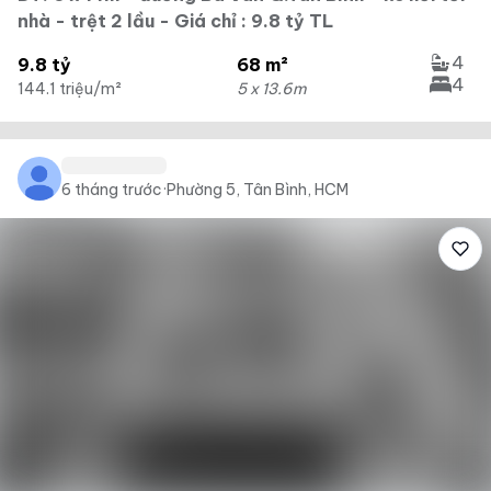
nhà - trệt 2 lầu - Giá chỉ : 9.8 tỷ TL
4
9.8 tỷ
68 m²
4
144.1 triệu/m²
5 x 13.6m
6 tháng trước
·
Phường 5, Tân Bình, HCM