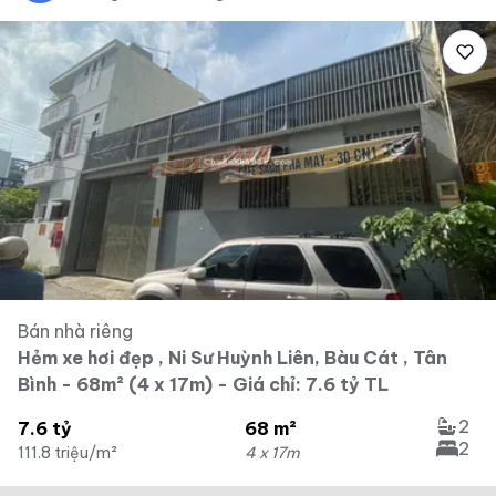
Bán nhà riêng
Hẻm xe hơi đẹp , Ni Sư Huỳnh Liên, Bàu Cát , Tân
Bình - 68m² (4 x 17m) - Giá chỉ: 7.6 tỷ TL
2
7.6 tỷ
68 m²
2
111.8 triệu/m²
4 x 17m