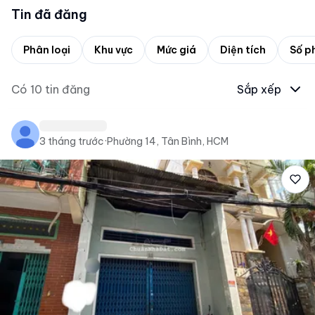
Tin đã đăng
Phân loại
Khu vực
Mức giá
Diện tích
Số p
Có
10
tin đăng
Sắp xếp
3 tháng trước
·
Phường 14, Tân Bình, HCM