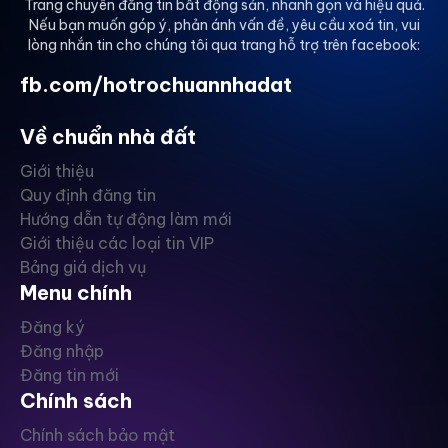
Trang chuyên đăng tin bất động sản, nhanh gọn và hiệu quả.
Nếu bạn muốn góp ý, phản ánh vấn đề, yêu cầu xoá tin, vui
lòng nhắn tin cho chúng tôi qua trang hỗ trợ trên facebook:
fb.com/hotrochuannhadat
Về chuẩn nhà đất
Giới thiệu
Quy định đăng tin
Hướng dẫn tự động làm mới
Giới thiệu các loại tin VIP
Bảng giá dịch vụ
Menu chính
Đăng ký
Đăng nhập
Đăng tin mới
Chính sách
Chính sách bảo mật