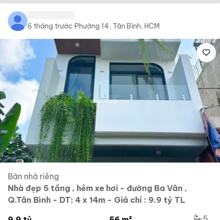
6 tháng trước
·
Phường 14, Tân Bình, HCM
Bán nhà riêng
Nhà đẹp 5 tầng , hẻm xe hơi - đường Ba Vân ,
Q.Tân Bình - DT: 4 x 14m - Giá chỉ : 9.9 tỷ TL
5
9.9 tỷ
56 m²