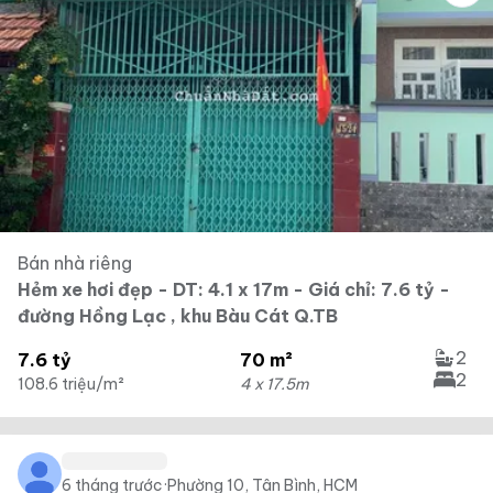
Bán nhà riêng
Hẻm xe hơi đẹp - DT: 4.1 x 17m - Giá chỉ: 7.6 tỷ -
đường Hồng Lạc , khu Bàu Cát Q.TB
2
7.6 tỷ
70 m²
2
108.6 triệu/m²
4 x 17.5m
6 tháng trước
·
Phường 10, Tân Bình, HCM