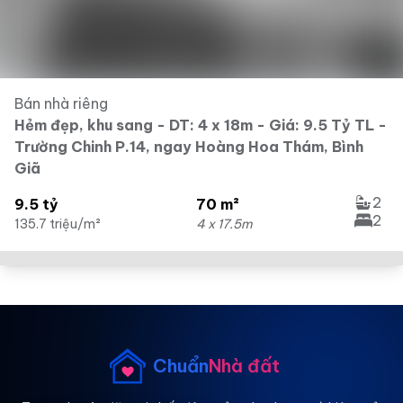
Bán nhà riêng
Hẻm đẹp, khu sang - DT: 4 x 18m - Giá: 9.5 Tỷ TL -
Trường Chinh P.14, ngay Hoàng Hoa Thám, Bình
Giã
2
9.5 tỷ
70 m²
2
135.7 triệu/m²
4 x 17.5m
Chuẩn
Nhà đất