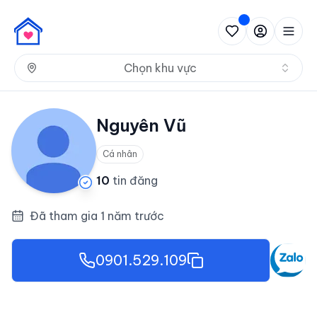
Nh
Chọn khu vực
Nguyên Vũ
Cá nhân
10
tin đăng
Đã tham gia 1 năm trước
0901.529.109