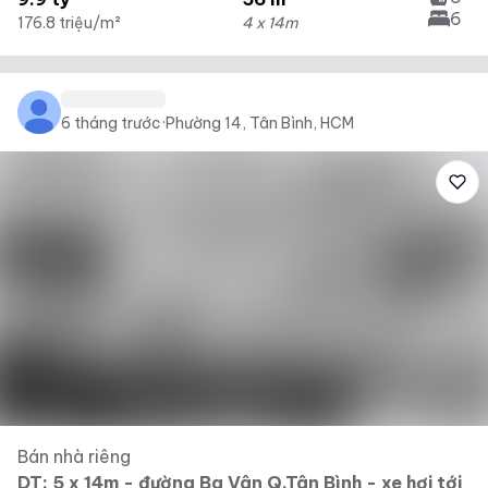
6
176.8 triệu/m²
4 x 14m
6 tháng trước
·
Phường 14, Tân Bình, HCM
Bán nhà riêng
DT: 5 x 14m - đường Ba Vân Q.Tân Bình - xe hơi tới