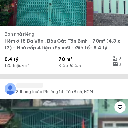
Bán nhà riêng
Hẻm ô tô Ba Vân , Bàu Cát Tân Bình - 70m² (4.3 x
17) - Nhà cấp 4 tiện xây mới - Giá tốt 8.4 tỷ
2
8.4 tỷ
70 m²
2
120 triệu/m²
4.3 x 16.3m
3 tháng trước
·
Phường 14, Tân Bình, HCM