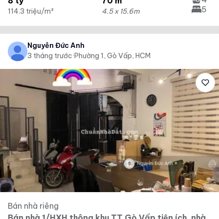
8 tỷ
70 m²
5
114.3 triệu/m²
4.5 x 15.6m
Nguyễn Đức Anh
3 tháng trước
·
Phường 1, Gò Vấp, HCM
Bán nhà riêng
Bán nhà 1/HXH thông khu TT Gò Vấp tiện ích, nhà