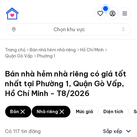
Nh
Chọn khu vực
Trang chủ
Bán nhà hẻm nhà riêng
Hồ Chí Minh
Quận Gò Vấp
Phường 1
Bán nhà hẻm nhà riêng có giá tốt
nhất tại Phường 1, Quận Gò Vấp,
Hồ Chí Minh - T8/2026
Bán
Nhà riêng
Mức giá
Diện tích
S
Có
117
tin đăng
Sắp xếp