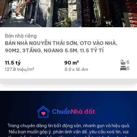
Bán nhà riêng
BÁN NHÀ NGUYỄN THÁI SƠN, OTO VÀO NHÀ,
90M2, 3TẦNG, NGANG 5.5M, 11.5 TỶ TÍ
6
11.5 tỷ
90 m²
6
127.8 triệu/m²
5.5 x 16.4m
Chuẩn
Nhà đất
Trang chuyên đăng tin bất động sản, nhanh gọn và hiệu quả.
Nếu bạn muốn góp ý, phản ánh vấn đề, yêu cầu xoá tin, vui