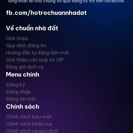
lòng nhắn tin cho chúng tôi qua trang hỗ trợ trên facebook:
fb.com/hotrochuannhadat
Về chuẩn nhà đất
Giới thiệu
Quy định đăng tin
Hướng dẫn tự động làm mới
Giới thiệu các loại tin VIP
Bảng giá dịch vụ
Menu chính
Đăng ký
Đăng nhập
Đăng tin mới
Chính sách
Chính sách bảo mật
Chính sách khiếu nại
Chính sách và quy định