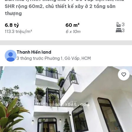
SHR rộng 60m2, chủ thiết kế xây ở 2 tầng sân
thượng
3
6.8 tỷ
60 m²
3
113.3 triệu/m²
6 x 10m
Thanh Hiền land
3 tháng trước
·
Phường 1, Gò Vấp, HCM