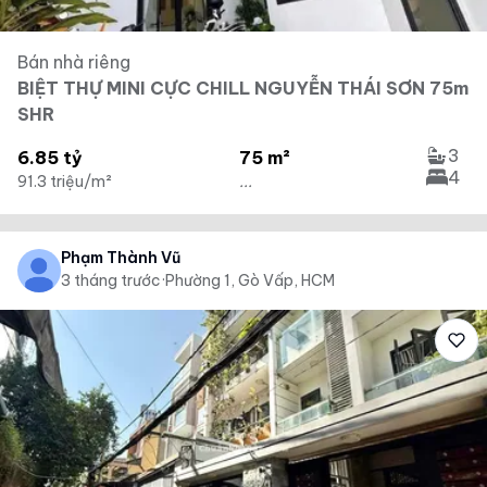
Bán nhà riêng
BIỆT THỰ MINI CỰC CHILL NGUYỄN THÁI SƠN 75m
SHR
3
6.85 tỷ
75 m²
4
91.3 triệu/m²
...
Phạm Thành Vũ
3 tháng trước
·
Phường 1, Gò Vấp, HCM