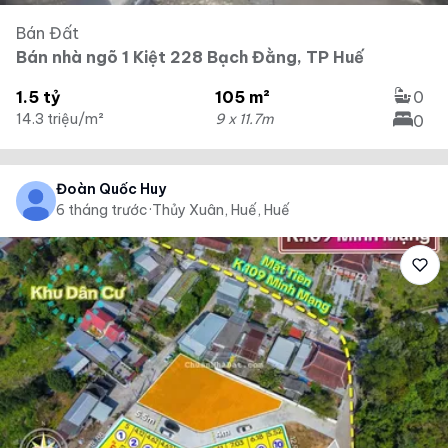
Bán Đất
Bán nhà ngõ 1 Kiệt 228 Bạch Đằng, TP Huế
1.5 tỷ
105 m²
0
14.3 triệu/m²
9 x 11.7m
0
Đoàn Quốc Huy
6 tháng trước
·
Thủy Xuân, Huế, Huế