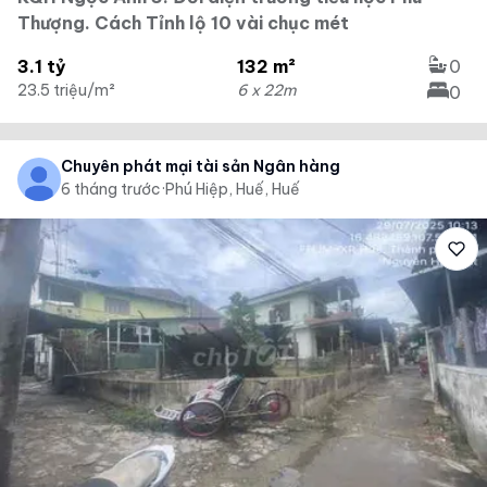
Thượng. Cách Tỉnh lộ 10 vài chục mét
3.1 tỷ
132 m²
0
23.5 triệu/m²
6 x 22m
0
Chuyên phát mại tài sản Ngân hàng
6 tháng trước
·
Phú Hiệp, Huế, Huế