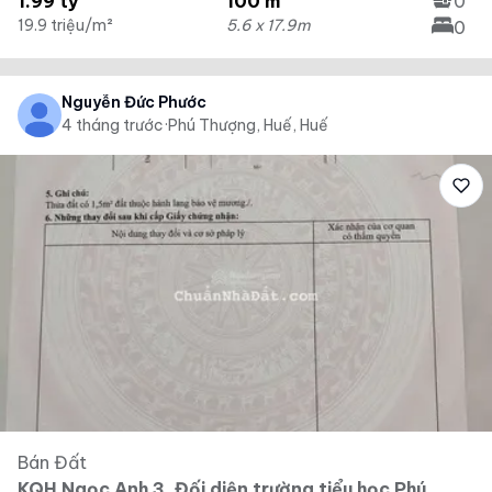
1.99 tỷ
100 m²
0
19.9 triệu/m²
5.6 x 17.9m
0
Nguyễn Đức Phước
4 tháng trước
·
Phú Thượng, Huế, Huế
Bán Đất
KQH Ngọc Anh 3. Đối diện trường tiểu học Phú