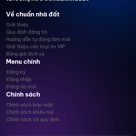
Về chuẩn nhà đất
Giới thiệu
Quy định đăng tin
Hướng dẫn tự động làm mới
Giới thiệu các loại tin VIP
Bảng giá dịch vụ
Menu chính
Đăng ký
Đăng nhập
Đăng tin mới
Chính sách
Chính sách bảo mật
Chính sách khiếu nại
Chính sách và quy định