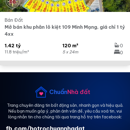
Bán Đất
Mở bán khu phân lô kiệt 109 Minh Mạng, giá chỉ 1 tỷ
4xx
1.42 tỷ
120 m²
0
11.8 triệu/m²
5 x 24m
0
Chuẩn
Nhà đất
Trang chuyên đăng tin bất động sản, nhanh gọn và hiệu quả.
Nếu bạn muốn góp ý, phản ánh vấn đề, yêu cầu xoá tin, vui
lòng nhắn tin cho chúng tôi qua trang hỗ trợ trên facebook:
fb.com/hotrochuannhadat