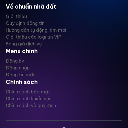
Về chuẩn nhà đất
Giới thiệu
Quy định đăng tin
Hướng dẫn tự động làm mới
Giới thiệu các loại tin VIP
Bảng giá dịch vụ
Menu chính
Đăng ký
Đăng nhập
Đăng tin mới
Chính sách
Chính sách bảo mật
Chính sách khiếu nại
Chính sách và quy định