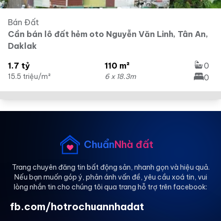
Bán Đất
Cần bán lô đất hẻm oto Nguyễn Văn Linh, Tân An,
Daklak
1.7 tỷ
110 m²
0
15.5 triệu/m²
6 x 18.3m
0
Chuẩn
Nhà đất
Trang chuyên đăng tin bất động sản, nhanh gọn và hiệu quả.
Nếu bạn muốn góp ý, phản ánh vấn đề, yêu cầu xoá tin, vui
lòng nhắn tin cho chúng tôi qua trang hỗ trợ trên facebook:
fb.com/hotrochuannhadat