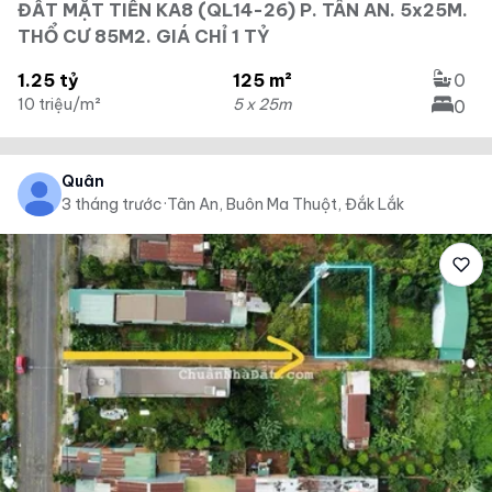
ĐẤT MẶT TIỀN KA8 (QL14-26) P. TÂN AN. 5x25M.
THỔ CƯ 85M2. GIÁ CHỈ 1 TỶ
1.25 tỷ
125 m²
0
10 triệu/m²
5 x 25m
0
Quân
3 tháng trước
·
Tân An, Buôn Ma Thuột, Đắk Lắk