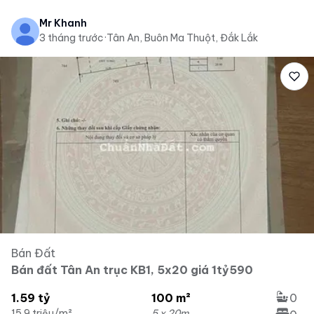
Mr Khanh
3 tháng trước
·
Tân An, Buôn Ma Thuột, Đắk Lắk
Bán Đất
Bán đất Tân An trục KB1, 5x20 giá 1tỷ590
1.59 tỷ
100 m²
0
15.9 triệu/m²
5 x 20m