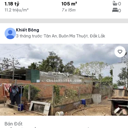
1.18 tỷ
105 m²
0
11.2 triệu/m²
7 x 15m
0
Khiết Bông
3 tháng trước
·
Tân An, Buôn Ma Thuột, Đắk Lắk
Bán Đất