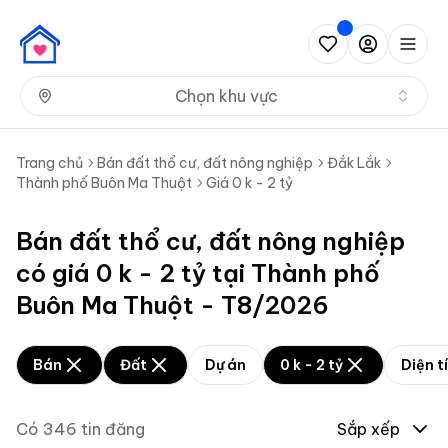
Nh
Chọn khu vực
Trang chủ
Bán đất thổ cư, đất nông nghiệp
Đắk Lắk
Thành phố Buôn Ma Thuột
Giá 0 k - 2 tỷ
Bán đất thổ cư, đất nông nghiệp
có giá 0 k - 2 tỷ tại Thành phố
Buôn Ma Thuột - T8/2026
Bán
Đất
Dự án
0 k - 2 tỷ
Diện t
Có
346
tin đăng
Sắp xếp