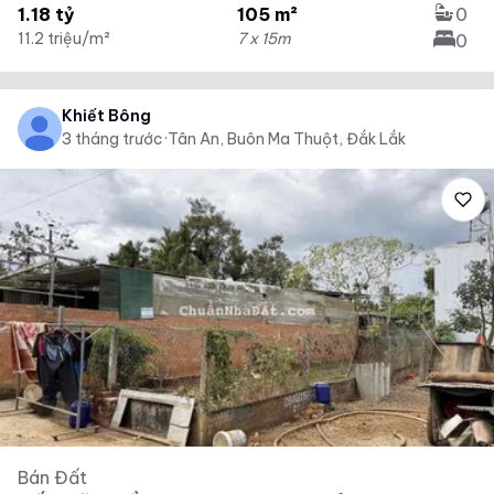
1.18 tỷ
105 m²
0
11.2 triệu/m²
7 x 15m
0
Khiết Bông
3 tháng trước
·
Tân An, Buôn Ma Thuột, Đắk Lắk
Bán Đất