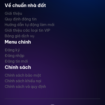
Về chuẩn nhà đất
Giới thiệu
Quy định đăng tin
Hướng dẫn tự động làm mới
Giới thiệu các loại tin VIP
Bảng giá dịch vụ
Menu chính
Đăng ký
Đăng nhập
Đăng tin mới
Chính sách
Chính sách bảo mật
Chính sách khiếu nại
Chính sách và quy định