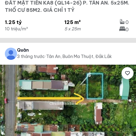
ĐẤT MẶT TIỀN KA8 (QL14-26) P. TÂN AN. 5x25M.
THỔ CƯ 85M2. GIÁ CHỈ 1 TỶ
1.25 tỷ
125 m²
0
10 triệu/m²
5 x 25m
0
Quân
3 tháng trước
·
Tân An, Buôn Ma Thuột, Đắk Lắk