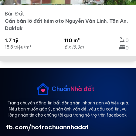
Bán Đất
Cần bán lô đất hẻm oto Nguyễn Văn Linh, Tân An,
Daklak
1.7 tỷ
110 m²
0
15.5 triệu/m²
6 x 18.3m
0
Chuẩn
Nhà đất
Trang chuyên đăng tin bất động sản, nhanh gọn và hiệu quả.
Nếu bạn muốn góp ý, phản ánh vấn đề, yêu cầu xoá tin, vui
lòng nhắn tin cho chúng tôi qua trang hỗ trợ trên facebook:
fb.com/hotrochuannhadat