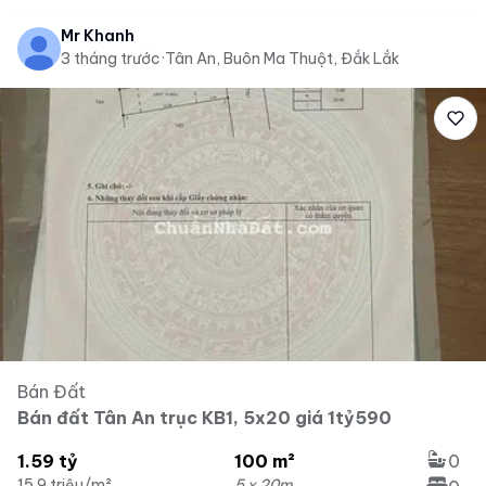
Mr Khanh
3 tháng trước
·
Tân An, Buôn Ma Thuột, Đắk Lắk
Bán Đất
Bán đất Tân An trục KB1, 5x20 giá 1tỷ590
1.59 tỷ
100 m²
0
15.9 triệu/m²
5 x 20m