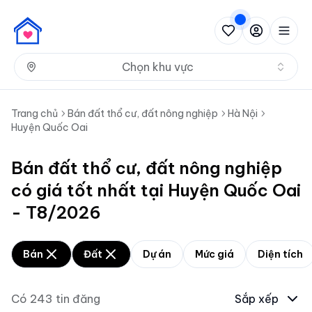
Nh
Chọn khu vực
Trang chủ
Bán đất thổ cư, đất nông nghiệp
Hà Nội
Huyện Quốc Oai
Bán đất thổ cư, đất nông nghiệp
có giá tốt nhất tại Huyện Quốc Oai
- T8/2026
Bán
Đất
Dự án
Mức giá
Diện tích
Có
243
tin đăng
Sắp xếp