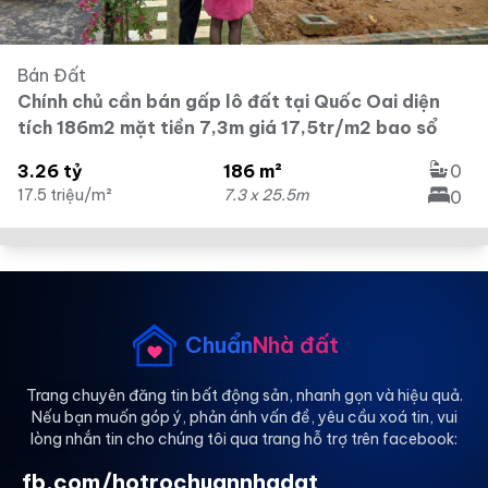
Bán Đất
Chính chủ cần bán gấp lô đất tại Quốc Oai diện
tích 186m2 mặt tiền 7,3m giá 17,5tr/m2 bao sổ
3.26 tỷ
186 m²
0
17.5 triệu/m²
7.3 x 25.5m
0
Chuẩn
Nhà đất
Trang chuyên đăng tin bất động sản, nhanh gọn và hiệu quả.
Nếu bạn muốn góp ý, phản ánh vấn đề, yêu cầu xoá tin, vui
lòng nhắn tin cho chúng tôi qua trang hỗ trợ trên facebook:
fb.com/hotrochuannhadat