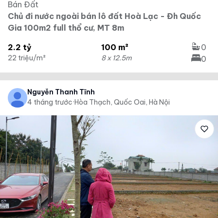
Bán Đất
Chủ đi nước ngoài bán lô đất Hoà Lạc - Đh Quốc
Gia 100m2 full thổ cư, MT 8m
2.2 tỷ
100 m²
0
22 triệu/m²
8 x 12.5m
0
Nguyễn Thanh Tĩnh
4 tháng trước
·
Hòa Thạch, Quốc Oai, Hà Nội