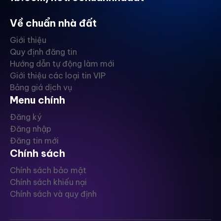
Về chuẩn nhà đất
Giới thiệu
Quy định đăng tin
Hướng dẫn tự động làm mới
Giới thiệu các loại tin VIP
Bảng giá dịch vụ
Menu chính
Đăng ký
Đăng nhập
Đăng tin mới
Chính sách
Chính sách bảo mật
Chính sách khiếu nại
Chính sách và quy định