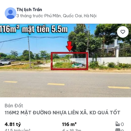
Thị lịch Trần
3 tháng trước
·
Phú Mãn, Quốc Oai, Hà Nội
Bán Đất
116M2 MẶT ĐƯỜNG NHỰA LIÊN XÃ, KD QUÁ TỐT
4.81 tỷ
116 m²
0
41.5 triệu/m²
6 x 19.3m