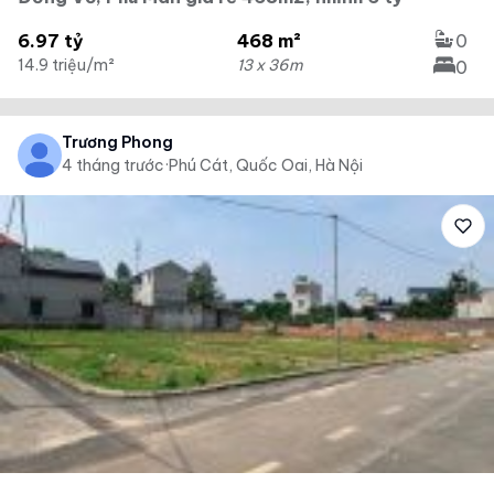
6.97 tỷ
468 m²
0
14.9 triệu/m²
13 x 36m
0
Trương Phong
4 tháng trước
·
Phú Cát, Quốc Oai, Hà Nội