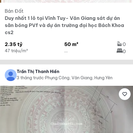
Bán Đất
Duy nhất 1 lô tại Vĩnh Tuy- Văn Giang sát dự án
sân bóng PVf và dự án trường đại học Bách Khoa
cs2
2.35 tỷ
50 m²
0
47 triệu/m²
...
0
Trần Thị Thanh Hiền
3 tháng trước
·
Phụng Công, Văn Giang, Hưng Yên