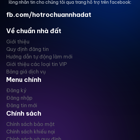
lòng nhắn tin cho chúng tôi qua trang hỗ trợ trên facebook:
fb.com/hotrochuannhadat
Về chuẩn nhà đất
Giới thiệu
Quy định đăng tin
Hướng dẫn tự động làm mới
Giới thiệu các loại tin VIP
Bảng giá dịch vụ
Menu chính
Đăng ký
Đăng nhập
Đăng tin mới
Chính sách
Chính sách bảo mật
Chính sách khiếu nại
Chính sách và quy định