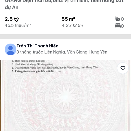
GIANG Diện tích 55,6m2 vị trí hiếm, tiềm năng sát
dự Án
2.5 tỷ
55 m²
0
45.5 triệu/m²
4.2 x 13.1m
0
Trần Thị Thanh Hiền
3 tháng trước
·
Liên Nghĩa, Văn Giang, Hưng Yên