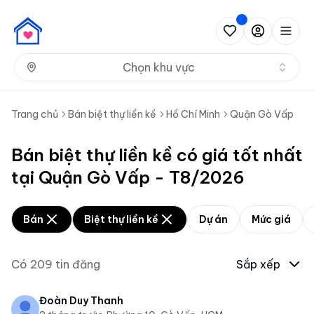
Nh
Chọn khu vực
Trang chủ
Bán biệt thự liền kề
Hồ Chí Minh
Quận Gò Vấp
Bán biệt thự liền kề có giá tốt nhất
tại Quận Gò Vấp - T8/2026
Bán
Biệt thự liền kề
Dự án
Mức giá
Có
209
tin đăng
Sắp xếp
Đoàn Duy Thanh