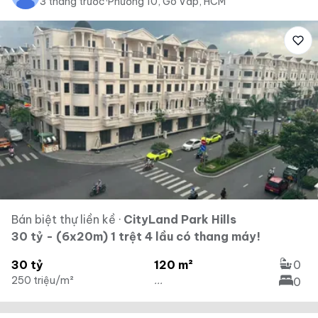
3 tháng trước
·
Phường 10, Gò Vấp, HCM
Bán biệt thự liền kề
·
CityLand Park Hills
30 tỷ - (6x20m) 1 trệt 4 lầu có thang máy!
30 tỷ
120 m²
0
250 triệu/m²
...
0