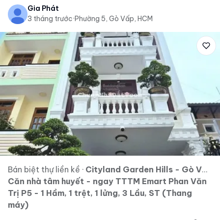
Gia Phát
3 tháng trước
·
Phường 5, Gò Vấp, HCM
Bán biệt thự liền kề
·
Cityland Garden Hills - Gò Vấp
Căn nhà tâm huyết - ngay TTTM Emart Phan Văn
Trị P5 - 1 Hầm, 1 trệt, 1 lửng, 3 Lầu, ST (Thang
máy)