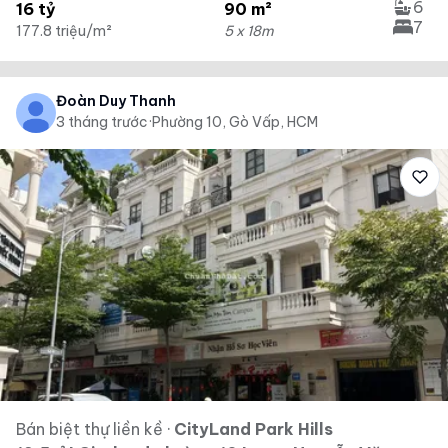
6
16 tỷ
90 m²
7
177.8 triệu/m²
5 x 18m
Đoàn Duy Thanh
3 tháng trước
·
Phường 10, Gò Vấp, HCM
Bán biệt thự liền kề
·
CityLand Park Hills