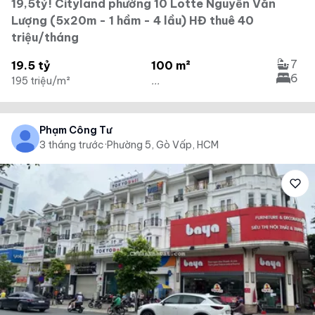
19,5tỷ! Cityland phường 10 Lotte Nguyễn Văn
Lượng (5x20m - 1 hầm - 4 lầu) HĐ thuê 40
triệu/tháng
7
19.5 tỷ
100 m²
6
195 triệu/m²
...
Phạm Công Tư
3 tháng trước
·
Phường 5, Gò Vấp, HCM