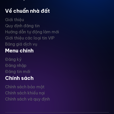
Về chuẩn nhà đất
Giới thiệu
Quy định đăng tin
Hướng dẫn tự động làm mới
Giới thiệu các loại tin VIP
Bảng giá dịch vụ
Menu chính
Đăng ký
Đăng nhập
Đăng tin mới
Chính sách
Chính sách bảo mật
Chính sách khiếu nại
Chính sách và quy định