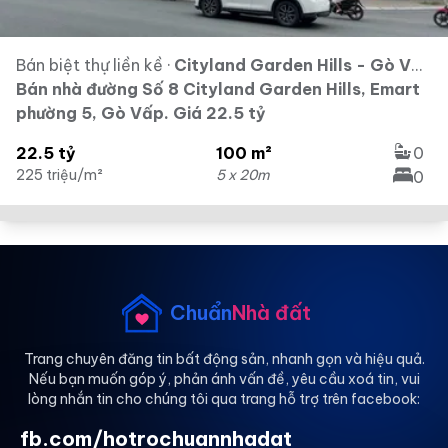
Bán biệt thự liền kề
·
Cityland Garden Hills - Gò Vấp
Bán nhà đường Số 8 Cityland Garden Hills, Emart
phường 5, Gò Vấp. Giá 22.5 tỷ
22.5 tỷ
100 m²
0
225 triệu/m²
5 x 20m
0
Chuẩn
Nhà đất
Trang chuyên đăng tin bất động sản, nhanh gọn và hiệu quả.
Nếu bạn muốn góp ý, phản ánh vấn đề, yêu cầu xoá tin, vui
lòng nhắn tin cho chúng tôi qua trang hỗ trợ trên facebook:
fb.com/hotrochuannhadat