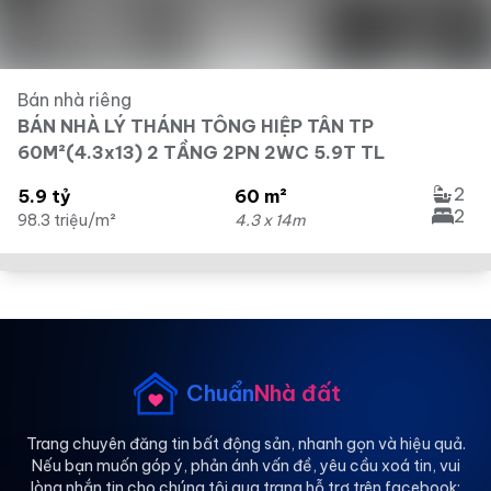
Bán nhà riêng
BÁN NHÀ LÝ THÁNH TÔNG HIỆP TÂN TP
60M²(4.3x13) 2 TẦNG 2PN 2WC 5.9T TL
2
5.9 tỷ
60 m²
2
98.3 triệu/m²
4.3 x 14m
Chuẩn
Nhà đất
Trang chuyên đăng tin bất động sản, nhanh gọn và hiệu quả.
Nếu bạn muốn góp ý, phản ánh vấn đề, yêu cầu xoá tin, vui
lòng nhắn tin cho chúng tôi qua trang hỗ trợ trên facebook: