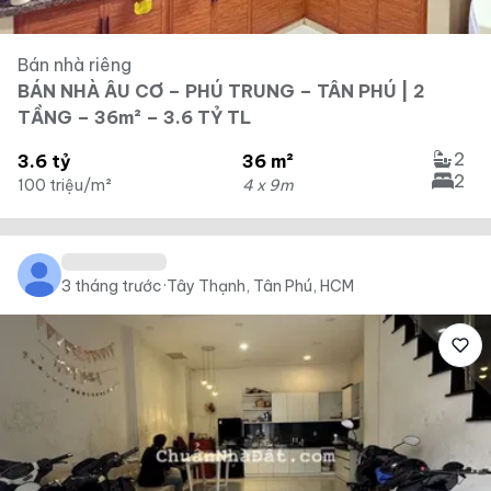
Bán nhà riêng
BÁN NHÀ ÂU CƠ – PHÚ TRUNG – TÂN PHÚ | 2
TẦNG – 36m² – 3.6 TỶ TL
2
3.6 tỷ
36 m²
2
100 triệu/m²
4 x 9m
3 tháng trước
·
Tây Thạnh, Tân Phú, HCM