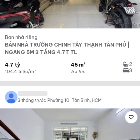
Bán nhà riêng
BÁN NHÀ TRƯỜNG CHINH TÂY THẠNH TÂN PHÚ |
NGANG 5M 3 TẦNG 4.7T TL
2
4.7 tỷ
45 m²
3
104.4 triệu/m²
5 x 9m
3 tháng trước
·
Phường 10, Tân Bình, HCM