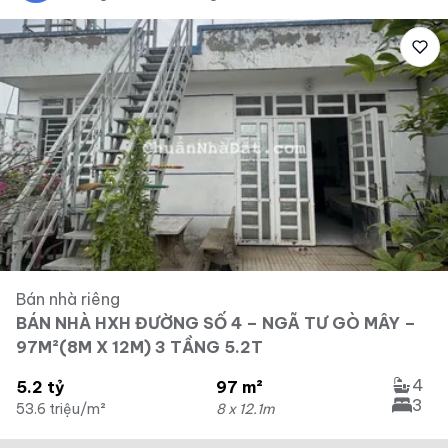
Bán nhà riêng
BÁN NHÀ HXH ĐƯỜNG SỐ 4 – NGÃ TƯ GÒ MÂY –
97M²(8M X 12M) 3 TẦNG 5.2T
4
5.2 tỷ
97 m²
3
53.6 triệu/m²
8 x 12.1m