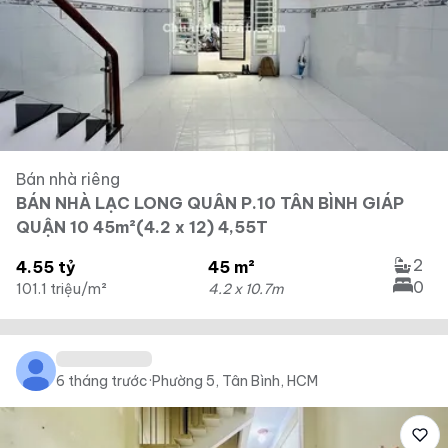
Bán nhà riêng
BÁN NHÀ LẠC LONG QUÂN P.10 TÂN BÌNH GIÁP
QUẬN 10 45m²(4.2 x 12) 4,55T
2
4.55 tỷ
45 m²
0
101.1 triệu/m²
4.2 x 10.7m
6 tháng trước
·
Phường 5, Tân Bình, HCM