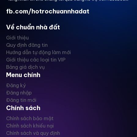
fb.com/hotrochuannhadat
Về chuẩn nhà đất
Giới thiệu
Quy định đăng tin
Hướng dẫn tự động làm mới
Giới thiệu các loại tin VIP
Bảng giá dịch vụ
Menu chính
Đăng ký
Đăng nhập
Đăng tin mới
Chính sách
Chính sách bảo mật
Chính sách khiếu nại
Chính sách và quy định