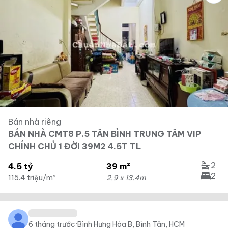
Bán nhà riêng
BÁN NHÀ CMT8 P.5 TÂN BÌNH TRUNG TÂM VIP
CHÍNH CHỦ 1 ĐỜI 39M2 4.5T TL
2
4.5 tỷ
39 m²
2
115.4 triệu/m²
2.9 x 13.4m
6 tháng trước
·
Bình Hưng Hòa B, Bình Tân, HCM