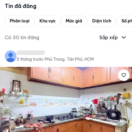
Tin đã đăng
Phân loại
Khu vực
Mức giá
Diện tích
Số p
Có
30
tin đăng
Sắp xếp
3 tháng trước
·
Phú Trung, Tân Phú, HCM