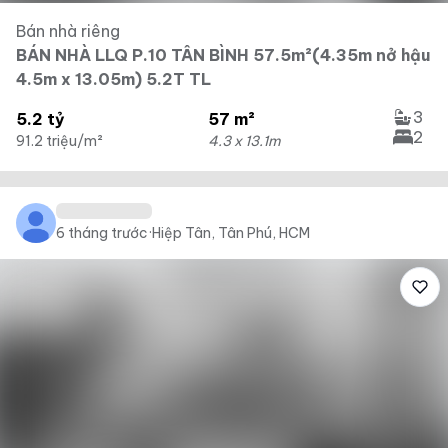
Bán nhà riêng
BÁN NHÀ LLQ P.10 TÂN BÌNH 57.5m²(4.35m nở hậu
4.5m x 13.05m) 5.2T TL
3
5.2 tỷ
57 m²
2
91.2 triệu/m²
4.3 x 13.1m
6 tháng trước
·
Hiệp Tân, Tân Phú, HCM