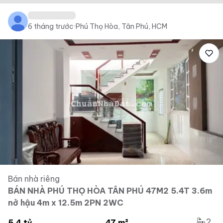
6 tháng trước
·
Phú Thọ Hòa, Tân Phú, HCM
Bán nhà riêng
BÁN NHÀ PHÚ THỌ HÒA TÂN PHÚ 47M2 5.4T 3.6m
nở hậu 4m x 12.5m 2PN 2WC
2
5.4 tỷ
47 m²