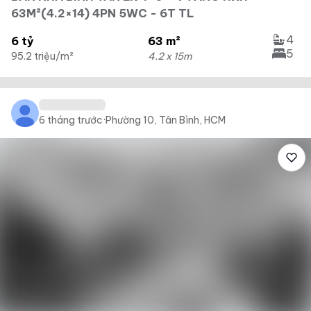
63M²(4.2×14) 4PN 5WC - 6T TL
4
6 tỷ
63 m²
5
95.2 triệu/m²
4.2 x 15m
6 tháng trước
·
Phường 10, Tân Bình, HCM