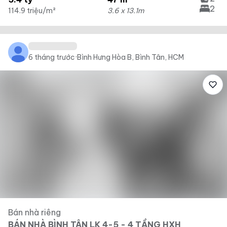
2
114.9 triệu/m²
3.6 x 13.1m
6 tháng trước
·
Bình Hưng Hòa B, Bình Tân, HCM
Bán nhà riêng
BÁN NHÀ BÌNH TÂN LK 4-5 - 4 TẦNG HXH