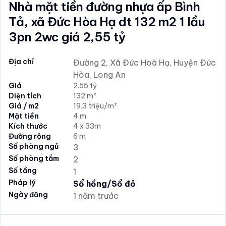
Nhà mặt tiền đường nhựa ấp Bình
Tả, xã Đức Hòa Hạ dt 132 m2 1 lầu
3pn 2wc giá 2,55 tỷ
Địa chỉ
Đường 2, Xã Đức Hoà Hạ, Huyện Đức
Hòa, Long An
Giá
2.55 tỷ
Diện tích
132 m²
Giá / m2
19.3 triệu/m²
Mặt tiền
4 m
Kích thước
4 x 33m
Đường rộng
6 m
Số phòng ngủ
3
Số phòng tắm
2
Số tầng
1
Pháp lý
Sổ hồng/Sổ đỏ
Ngày đăng
1 năm trước