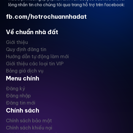
lòng nhắn tin cho chúng tôi qua trang hỗ trợ trên facebook:
fb.com/hotrochuannhadat
Về chuẩn nhà đất
Giới thiệu
Quy định đăng tin
Hướng dẫn tự động làm mới
Giới thiệu các loại tin VIP
Bảng giá dịch vụ
Menu chính
Đăng ký
Đăng nhập
Đăng tin mới
Chính sách
Chính sách bảo mật
Chính sách khiếu nại