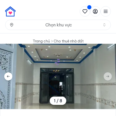
Nh
Chọn khu vực
Trang chủ
Cho thuê nhà đất
Previous slide
Next 
1
/
8