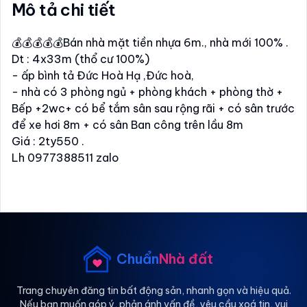
Mô tả chi tiết
💰💰💰💰💰Bán nhà mặt tiền nhựa 6m., nhà mới 100% .
Dt : 4x33m (thổ cư 100%)
- ấp bình tả Đức Hoà Hạ ,Đức hoà,
- nhà có 3 phòng ngủ + phòng khách + phòng thờ +
Bếp +2wc+ có bể tắm sân sau rộng rãi + có sân trước
để xe hơi 8m + có sân Ban công trên lầu 8m
Giá : 2ty550 .
Lh 0977388511 zalo
Chuẩn
Nhà đất
Trang chuyên đăng tin bất động sản, nhanh gọn và hiệu quả.
Nếu bạn muốn góp ý, phản ánh vấn đề, yêu cầu xoá tin, vui