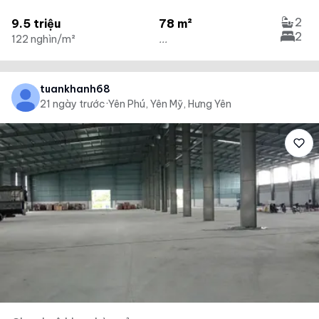
2
9.5 triệu
78 m²
2
122 nghìn/m²
...
tuankhanh68
21 ngày trước
·
Yên Phú, Yên Mỹ, Hưng Yên