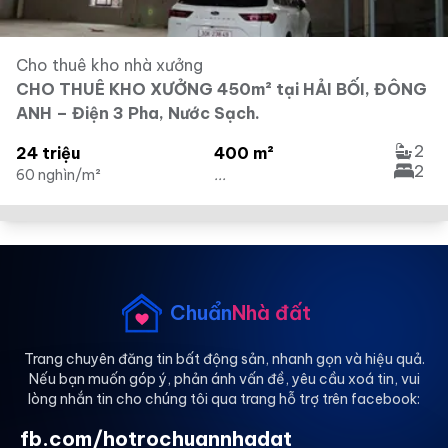
Cho thuê kho nhà xưởng
CHO THUÊ KHO XƯỞNG 450m² tại HẢI BỐI, ĐÔNG
ANH – Điện 3 Pha, Nước Sạch.
2
24 triệu
400 m²
2
60 nghìn/m²
...
Chuẩn
Nhà đất
Trang chuyên đăng tin bất động sản, nhanh gọn và hiệu quả.
Nếu bạn muốn góp ý, phản ánh vấn đề, yêu cầu xoá tin, vui
lòng nhắn tin cho chúng tôi qua trang hỗ trợ trên facebook:
fb.com/hotrochuannhadat