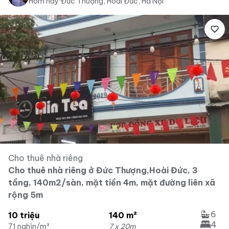
Hôm nay
·
Đức Thượng, Hoài Đức, Hà Nội
Cho thuê nhà riêng
Cho thuê nhà riêng ở Đức Thượng,Hoài Đức, 3
tầng, 140m2/sàn, mặt tiền 4m, mặt đường liên xã
rộng 5m
6
10 triệu
140 m²
4
71 nghìn/m²
7 x 20m