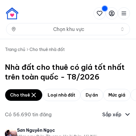
Nh
Chọn khu vực
Trang chủ
Cho thuê nhà đất
Nhà đất cho thuê có giá tốt nhất
trên toàn quốc - T8/2026
Cho thuê
Loại nhà đất
Dự án
Mức giá
Có
56.690
tin đăng
Sắp xếp
Sơn Nguyễn Ngọc