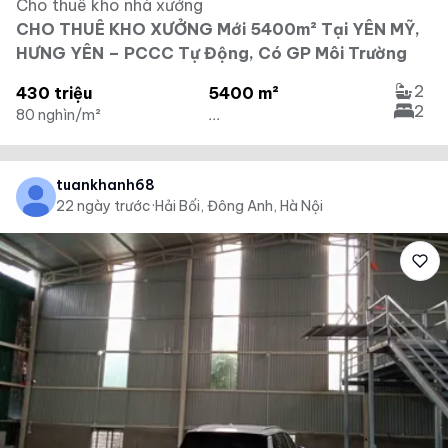
Cho thuê kho nhà xưởng
CHO THUÊ KHO XƯỞNG Mới 5400m² Tại YÊN MỸ,
HƯNG YÊN – PCCC Tự Động, Có GP Môi Trường
2
430 triệu
5400 m²
2
80 nghìn/m²
...
tuankhanh68
22 ngày trước
·
Hải Bối, Đông Anh, Hà Nội