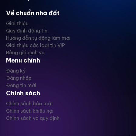
Về chuẩn nhà đất
Giới thiệu
Quy định đăng tin
Hướng dẫn tự động làm mới
Giới thiệu các loại tin VIP
Bảng giá dịch vụ
Menu chính
Đăng ký
Đăng nhập
Đăng tin mới
Chính sách
Chính sách bảo mật
Chính sách khiếu nại
Chính sách và quy định