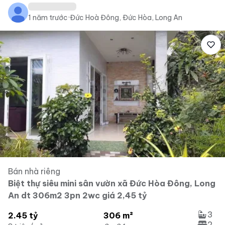
1 năm trước
·
Đức Hoà Đông, Đức Hòa, Long An
Bán nhà riêng
Biệt thự siêu mini sân vườn xã Đức Hòa Đông, Long
An dt 306m2 3pn 2wc giá 2,45 tỷ
3
2.45 tỷ
306 m²
2