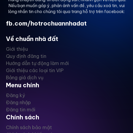
Nếu bạn muốn góp ý, phản ánh vấn đề, yêu cầu xoá tin, vui
lòng nhắn tin cho chúng tôi qua trang hỗ trợ trên facebook:
fb.com/hotrochuannhadat
Về chuẩn nhà đất
Giới thiệu
Quy định đăng tin
Hướng dẫn tự động làm mới
Giới thiệu các loại tin VIP
Bảng giá dịch vụ
Menu chính
Đăng ký
Đăng nhập
Đăng tin mới
Chính sách
Chính sách bảo mật