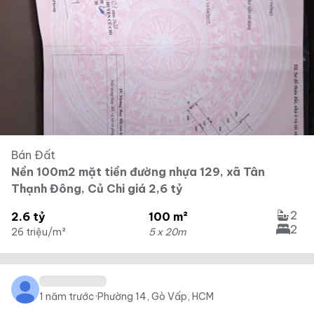
Bán Đất
Nền 100m2 mặt tiền đường nhựa 129, xã Tân
Thạnh Đông, Củ Chi giá 2,6 tỷ
2
2.6 tỷ
100 m²
2
26 triệu/m²
5 x 20m
1 năm trước
·
Phường 14, Gò Vấp, HCM