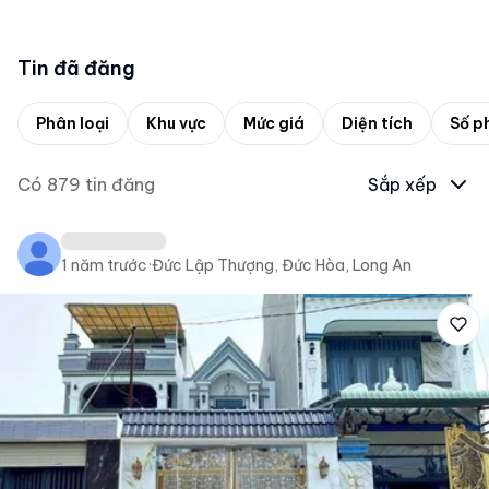
Tin đã đăng
Phân loại
Khu vực
Mức giá
Diện tích
Số p
Có
879
tin đăng
Sắp xếp
1 năm trước
·
Đức Lập Thượng, Đức Hòa, Long An