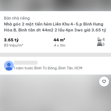
Bán nhà riêng
Nhà góc 2 mặt tiền hẻm Liên Khu 4-5,p Bình Hưng
Hòa B, Bình tân dt 44m2 2 lầu 4pn 3wc giá 3,65 tỷ
4
3.65 tỷ
44 m²
3
83 triệu/m²
4 x 11m
1 năm trước
·
Bình Trị Đông, Bình Tân, HCM