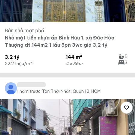
Bán nhà mặt phố
Nhà mặt tiền nhựa ấp Bình Hữu 1, xã Đức Hòa
Thượng dt 144m2 1 lầu 5pn 3wc giá 3,2 tỷ
5
3.2 tỷ
144 m²
3
22.2 triệu/m²
4 x 36m
1 năm trước
·
Tân Thới Nhất, Quận 12, HCM