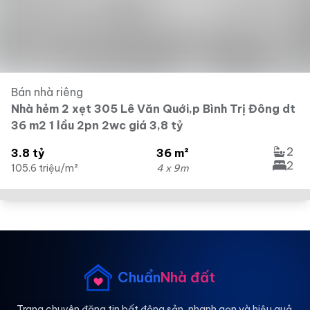
Bán nhà riêng
Nhà hẻm 2 xẹt 305 Lê Văn Quới,p Bình Trị Đông dt
36 m2 1 lầu 2pn 2wc giá 3,8 tỷ
2
3.8 tỷ
36 m²
2
105.6 triệu/m²
4 x 9m
Chuẩn
Nhà đất
Trang chuyên đăng tin bất động sản, nhanh gọn và hiệu quả.