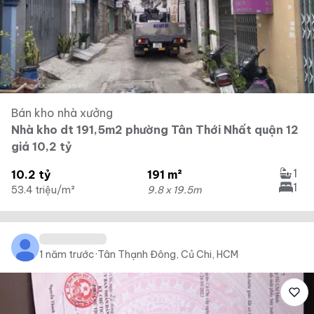
Bán kho nhà xưởng
Nhà kho dt 191,5m2 phường Tân Thới Nhất quận 12
giá 10,2 tỷ
1
10.2 tỷ
191 m²
1
53.4 triệu/m²
9.8 x 19.5m
1 năm trước
·
Tân Thạnh Đông, Củ Chi, HCM