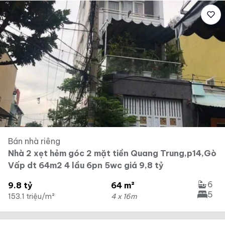
Bán nhà riêng
Nhà 2 xẹt hẻm góc 2 mặt tiền Quang Trung,p14,Gò
Vấp dt 64m2 4 lầu 6pn 5wc giá 9,8 tỷ
6
9.8 tỷ
64 m²
5
153.1 triệu/m²
4 x 16m