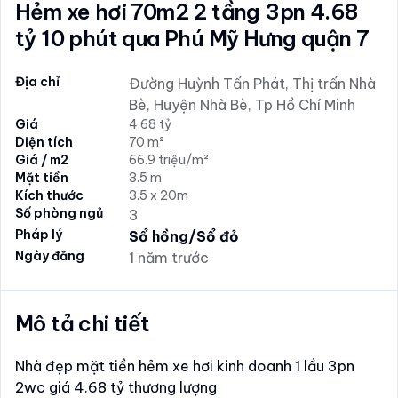
Hẻm xe hơi 70m2 2 tầng 3pn 4.68
tỷ 10 phút qua Phú Mỹ Hưng quận 7
Địa chỉ
Đường Huỳnh Tấn Phát, Thị trấn Nhà
Bè, Huyện Nhà Bè, Tp Hồ Chí Minh
Giá
4.68 tỷ
Diện tích
70 m²
Giá / m2
66.9 triệu/m²
Mặt tiền
3.5 m
Kích thước
3.5 x 20m
Số phòng ngủ
3
Pháp lý
Sổ hồng/Sổ đỏ
Ngày đăng
1 năm trước
Mô tả chi tiết
Nhà đẹp mặt tiền hẻm xe hơi kinh doanh 1 lầu 3pn
2wc giá 4.68 tỷ thương lượng