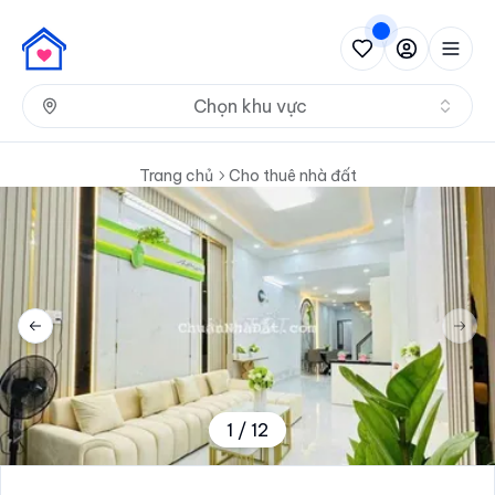
Nh
Chọn khu vực
Trang chủ
Cho thuê nhà đất
Previous slide
Next 
1
/
12