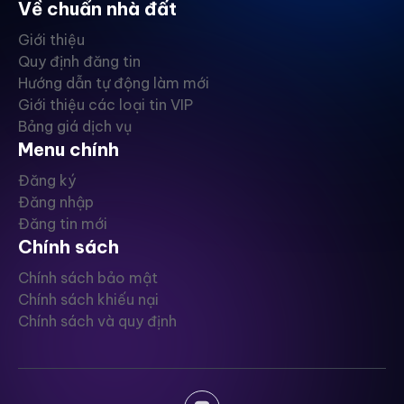
Về chuẩn nhà đất
Giới thiệu
Quy định đăng tin
Hướng dẫn tự động làm mới
Giới thiệu các loại tin VIP
Bảng giá dịch vụ
Menu chính
Đăng ký
Đăng nhập
Đăng tin mới
Chính sách
Chính sách bảo mật
Chính sách khiếu nại
Chính sách và quy định