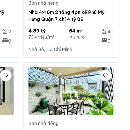
Bán nhà riêng
Mỹ
Nhà 4x16m 2 tầng 4pn kế Phú Mỹ
Hưng Quận 7 chỉ 4 tỷ 89
4.89 tỷ
64 m²
2
4
76.4 triệu/m²
4 x 16m
0
0
Nhà Bè, Hồ Chí Minh
Bán nhà riêng