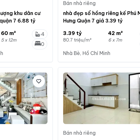
Bán nhà riêng
hượng khu dân cư
nhà đẹp sổ hồng riêng kế Phú 
quận 7 6.88 tỷ
Hưng Quận 7 giá 3.39 tỷ
60 m²
3.39 tỷ
42 m²
4
5 x 12m
80.7 triệu/m²
6 x 7m
0
nh
Nhà Bè, Hồ Chí Minh
Bán nhà riêng