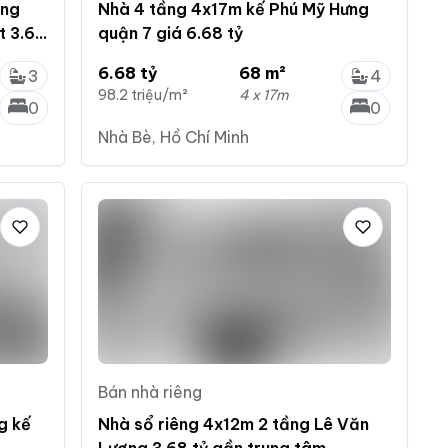
àng
Nhà 4 tầng 4x17m kế Phú Mỹ Hưng
t 3.65
quận 7 giá 6.68 tỷ
6.68 tỷ
68 m²
3
4
98.2 triệu/m²
4 x 17m
0
0
Nhà Bè, Hồ Chí Minh
Bán nhà riêng
g kế
Nhà sổ riêng 4x12m 2 tầng Lê Văn
Lương 3.68 tỷ gần trung tâm