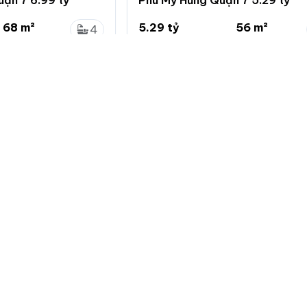
68 m²
5.29 tỷ
56 m²
4
4 x 17m
94.5 triệu/m²
4 x 14m
0
nh
Nhà Bè, Hồ Chí Minh
Về chuẩn
Giới thiệu
Quy định đă
Hướng dẫn 
Giới thiệu c
Bảng giá dị