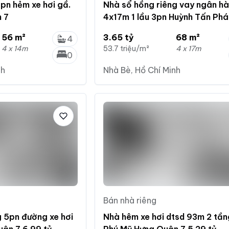
pn hẻm xe hơi gầ.
Nhà sổ hồng riêng vay ngân h
 7
4x17m 1 lầu 3pn Huỳnh Tấn Phá
tỷ
56 m²
3.65 tỷ
68 m²
4
4 x 14m
53.7 triệu/m²
4 x 17m
0
nh
Nhà Bè, Hồ Chí Minh
Bán nhà riêng
 5pn đường xe hơi
Nhà hêm xe hơi dtsd 93m 2 tần
uận 7 6.99 tỷ
Phú Mỹ Hưng Quận 7 5.29 tỷ