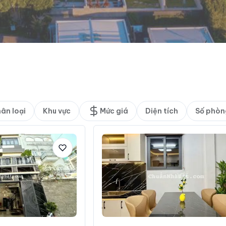
ân loại
Khu vực
Mức giá
Diện tích
Số phòn