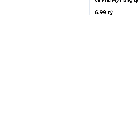
6.99 tỷ
102.8 triệu/m²
Nhà Bè, Hồ Chí Mi
Chuẩn
Nhà đất
Trang chuyên đăng tin bất động sản, nhanh gọn và hiệu
quả.
Nếu bạn muốn góp ý, phản ánh vấn đề, yêu cầu xoá tin, vui
lòng nhắn tin cho chúng tôi qua trang hỗ trợ trên facebook:
fb.com/hotrochuannhadat