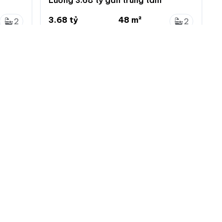
3.68 tỷ
48 m²
2
2
76.7 triệu/m²
4 x 12m
0
0
Phước Kiển, Nhà Bè, Hồ Chí Minh
 nhà đất
Menu chính
Chính sách
Đăng ký
Chính sách bảo mật
ng tin
Đăng nhập
Chính sách khiếu nại
tự động làm mới
Đăng tin mới
Chính sách và quy định
ác loại tin VIP
ch vụ