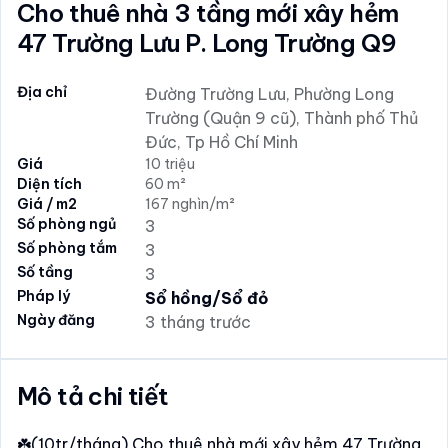
Cho thuê nhà 3 tầng mới xây hẻm
47 Trường Lưu P. Long Trường Q9
Địa chỉ
Đường Trường Lưu, Phường Long
Trường (Quận 9 cũ), Thành phố Thủ
Đức, Tp Hồ Chí Minh
Giá
10 triệu
Diện tích
60 m²
Giá / m2
167 nghìn/m²
Số phòng ngủ
3
Số phòng tắm
3
Số tầng
3
Pháp lý
Sổ hồng/Sổ đỏ
Ngày đăng
3 tháng trước
Mô tả chi tiết
☘️(10tr/tháng) Cho thuê nhà mới xây hẻm 47 Trường