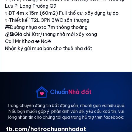
Lưu P, Long Trường Q9
✨DT 4m x 15m (60m2) Full thổ cư, xây dựng tự do
✨Thiết kế 1T2L 3PN 3WC sân thượng
🚒Đường nhựa oto 7m thông thoáng
💰🏦Giá chỉ 10tr/tháng nhà mới xây xong
Call Mr Khoa ❤️ Nc☘️
Nhận ký gửi mua bán cho thuê nhà đất
Chuẩn
Nhà đất
Trang chuyên đăng tin bất động sản, nhanh gọn và hiệu quả.
Nếu bạn muốn góp ý, phản ánh vấn đề, yêu cầu xoá tin, vui
lòng nhắn tin cho chúng tôi qua trang hỗ trợ trên facebook:
fb.com/hotrochuannhadat