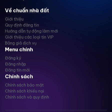
Về chuẩn nhà đất
Giới thiệu
Quy định đăng tin
Hướng dẫn tự động làm mới
Giới thiệu các loại tin VIP
Bảng giá dịch vụ
Menu chính
Đăng ký
Đăng nhập
Đăng tin mới
Chính sách
Chính sách bảo mật
Chính sách khiếu nại
Chính sách và quy định