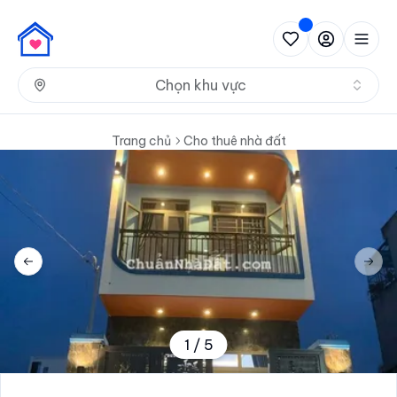
Nh
Chọn khu vực
Trang chủ
Cho thuê nhà đất
Previous slide
Next 
1
/
5