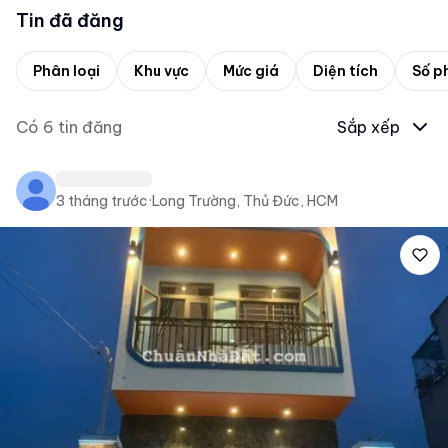
Tin đã đăng
Phân loại
Khu vực
Mức giá
Diện tích
Số p
Có
6
tin đăng
Sắp xếp
3 tháng trước
·
Long Trường, Thủ Đức, HCM