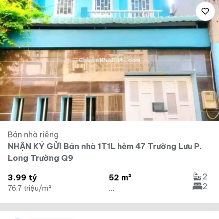
Bán nhà riêng
NHẬN KÝ GỬI Bán nhà 1T1L hẻm 47 Trường Lưu P.
Long Trường Q9
2
3.99 tỷ
52 m²
2
76.7 triệu/m²
...