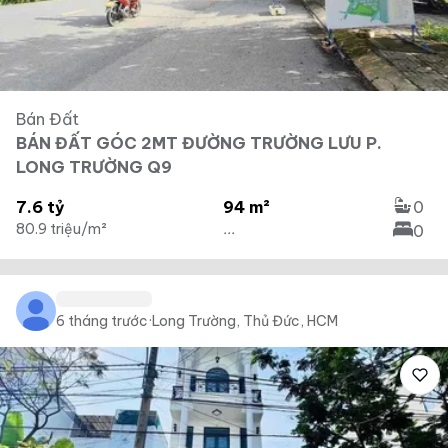
Bán Đất
BÁN ĐẤT GÓC 2MT ĐƯỜNG TRƯỜNG LƯU P.
LONG TRƯỜNG Q9
7.6 tỷ
94 m²
0
80.9 triệu/m²
...
0
6 tháng trước
·
Long Trường, Thủ Đức, HCM