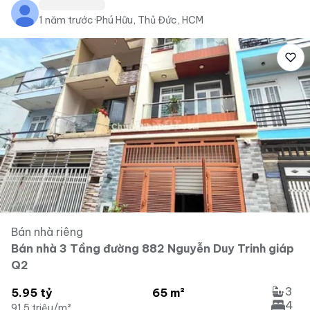
1 năm trước
·
Phú Hữu, Thủ Đức, HCM
Bán nhà riêng
Bán nhà 3 Tầng đường 882 Nguyễn Duy Trinh giáp
Q2
3
5.95 tỷ
65 m²
4
91.5 triệu/m²
...