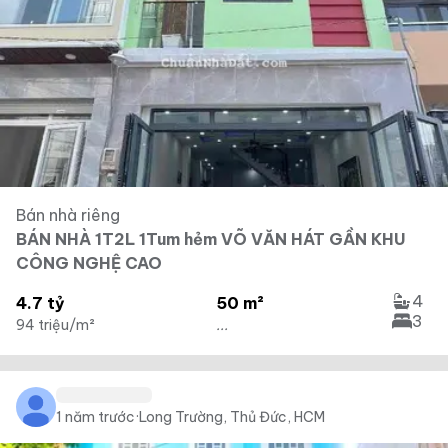
Bán nhà riêng
BÁN NHÀ 1T2L 1Tum hẻm VÕ VĂN HÁT GẦN KHU
CÔNG NGHỆ CAO
4
4.7 tỷ
50 m²
3
94 triệu/m²
...
1 năm trước
·
Long Trường, Thủ Đức, HCM