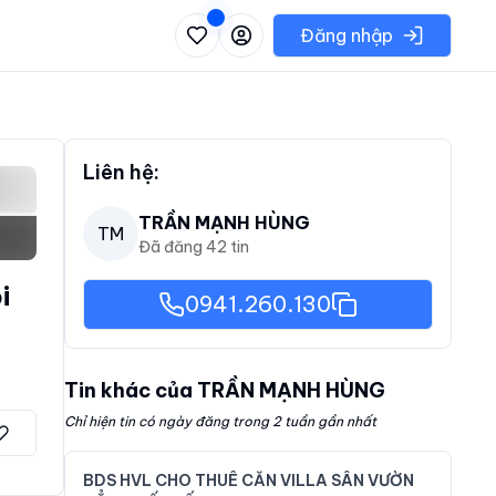
 danh sách các khu vực có thể chọn
Đăng nhập
Liên hệ:
TRẦN MẠNH HÙNG
TM
Đã đăng
42
tin
i
0941.260.130
Tin khác của
TRẦN MẠNH HÙNG
Chỉ hiện tin có ngày đăng trong 2 tuần gần nhất
BDS HVL CHO THUÊ CĂN VILLA SÂN VƯỜN