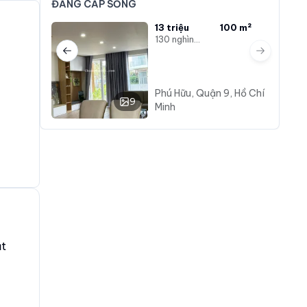
ĐẲNG CẤP SỐNG
13 triệu
100 m²
130 nghìn/m²
Previous slide
Next slide
Phú Hữu, Quận 9, Hồ Chí
9
Minh
ật