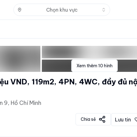
Nhấn để mở
Chọn khu vực
Xem thêm
10
hình
iệu VND, 119m2, 4PN, 4WC, đầy đủ nộ
 9, Hồ Chí Minh
Chia sẻ
Lưu tin