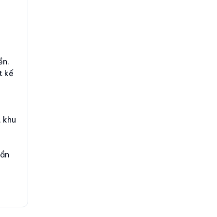
ền.
t kế
, khu
gần