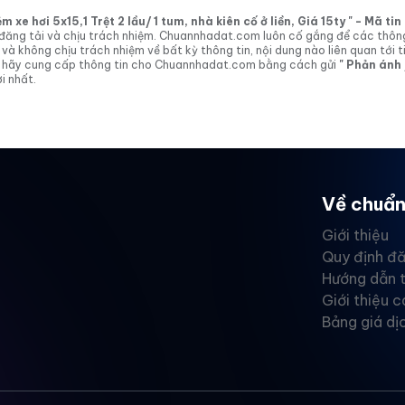
xe hơi 5x15,1 Trệt 2 lầu/ 1 tum, nhà kiên cố ở liền, Giá 15ty " - Mã t
tin đăng tải và chịu trách nhiệm. Chuannhadat.com luôn cố gắng để các thôn
 không chịu trách nhiệm về bất kỳ thông tin, nội dung nào liên quan tới t
 vị hãy cung cấp thông tin cho Chuannhadat.com bằng cách gửi
" Phản ánh
i nhất.
Về chuẩn
Giới thiệu
Quy định đă
Hướng dẫn 
Giới thiệu c
Bảng giá dị