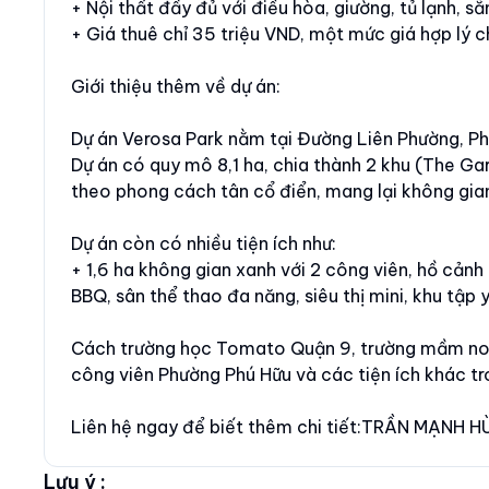
+ Nội thất đầy đủ với điều hòa, giường, tủ lạnh, sẵ
+ Giá thuê chỉ 35 triệu VND, một mức giá hợp lý 
Giới thiệu thêm về dự án:
Dự án Verosa Park nằm tại Đường Liên Phường, Ph
Dự án có quy mô 8,1 ha, chia thành 2 khu (The Gar
theo phong cách tân cổ điển, mang lại không gia
Dự án còn có nhiều tiện ích như:
+ 1,6 ha không gian xanh với 2 công viên, hồ cảnh
BBQ, sân thể thao đa năng, siêu thị mini, khu tập 
Cách trường học Tomato Quận 9, trường mầm no
công viên Phường Phú Hữu và các tiện ích khác tr
Liên hệ ngay để biết thêm chi tiết:TRẦN MẠNH HÙ
Lưu ý :