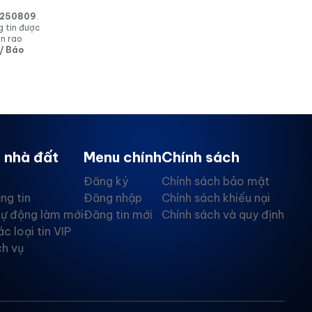
in 250809
.
g tin được
in rao
 / Báo
 nhà đất
Menu chính
Chính sách
Đăng ký
Chính sách bảo mật
ng tin
Đăng nhập
Chính sách khiếu nại
tự động làm mới
Đăng tin mới
Chính sách và quy định
ác loại tin VIP
ch vụ