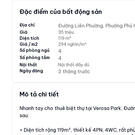
Đặc điểm của bất động sản
Địa chỉ
Đường Liên Phường, Phường Phú H
Giá
35 triệu
Diện tích
119 m²
Giá / m2
294 nghìn/m²
Số phòng ngủ
4
Số phòng tắm
4
Nội thất
Nội thất đầy đủ
Ngày đăng
3 tháng trước
Mô tả chi tiết
Nhanh tay cho thuê biệt thự tại Verosa Park, Đườ
sau:
+ Diện tích rộng 119m², thiết kế 4PN, 4WC, rất phù