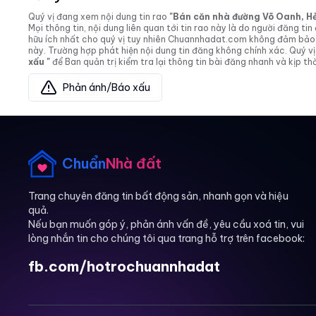
Quý vị đang xem nội dung tin rao
"Bán căn nhà đường Võ Oanh, Hẻm 
Mọi thông tin, nội dung liên quan tới tin rao này là do người đăng 
hữu ích nhất cho quý vị tuy nhiên Chuannhadat.com không đảm bảo và
này. Trường hợp phát hiện nội dung tin đăng không chính xác. Quý
xấu "
để Ban quản trị kiểm tra lại thông tin bài đăng nhanh và kịp thờ
Phản ánh/Báo xấu
Chuẩn
Nhà đất
Trang chuyên đăng tin bất động sản, nhanh gọn và hiệu
quả.
Nếu bạn muốn góp ý, phản ánh vấn đề, yêu cầu xoá tin, vui
lòng nhắn tin cho chúng tôi qua trang hỗ trợ trên facebook:
fb.com/hotrochuannhadat