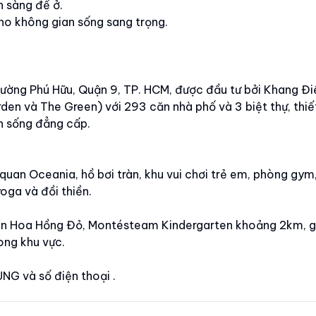
n sàng để ở.
cho không gian sống sang trọng.
ường Phú Hữu, Quận 9, TP. HCM, được đầu tư bởi Khang Đi
den và The Green) với 293 căn nhà phố và 3 biệt thự, thiế
n sống đẳng cấp.
 quan Oceania, hồ bơi tràn, khu vui chơi trẻ em, phòng gym
yoga và đồi thiền.
n Hoa Hồng Đỏ, Montésteam Kindergarten khoảng 2km, 
ong khu vực.
NG và số điện thoại .