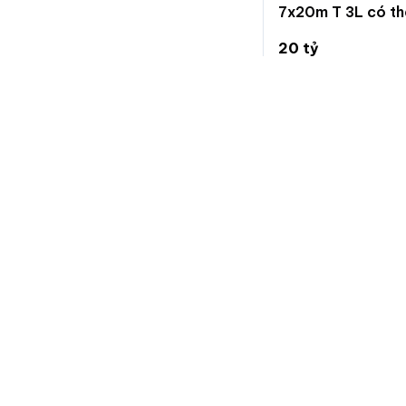
7x20m T 3L có th
20 tỷ
20 tỷ
142.9 triệu/m²
Phước Long B, Quậ
Chuẩn
Nhà đất
Trang chuyên đăng tin bất động sản, nhanh gọn và hiệu
quả.
Nếu bạn muốn góp ý, phản ánh vấn đề, yêu cầu xoá tin, vui
lòng nhắn tin cho chúng tôi qua trang hỗ trợ trên facebook:
fb.com/hotrochuannhadat