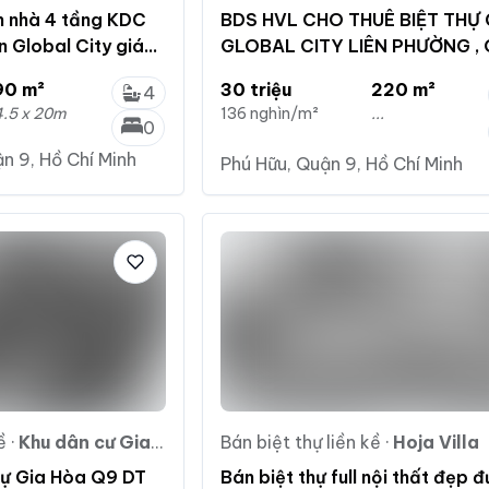
n nhà 4 tầng KDC
BDS HVL CHO THUÊ BIỆT THỰ
 Global City giá
GLOBAL CITY LIÊN PHƯỜNG ,
giá 30tr/tháng
90 m²
30 triệu
220 m²
4
4.5 x 20m
136 nghìn/m²
...
0
n 9, Hồ Chí Minh
Phú Hữu, Quận 9, Hồ Chí Minh
ề
·
Khu dân cư Gia Hòa
Bán biệt thự liền kề
·
Hoja Villa
hự Gia Hòa Q9 DT
Bán biệt thự full nội thất đẹp 