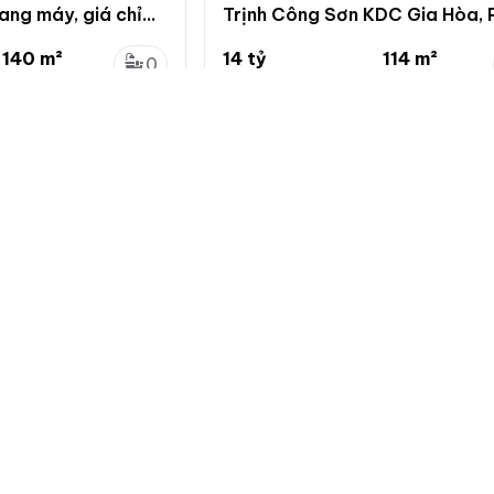
ang máy, giá chỉ
Trịnh Công Sơn KDC Gia Hòa,
Q9 giá 14 tỷ
140 m²
14 tỷ
114 m²
0
7 x 20m
122.8 triệu/m²
...
0
n 9, Hồ Chí Minh
Phước Long B, Quận 9, Hồ Chí M
Về chuẩn
Giới thiệu
Quy định đă
Hướng dẫn 
Giới thiệu c
Bảng giá dị