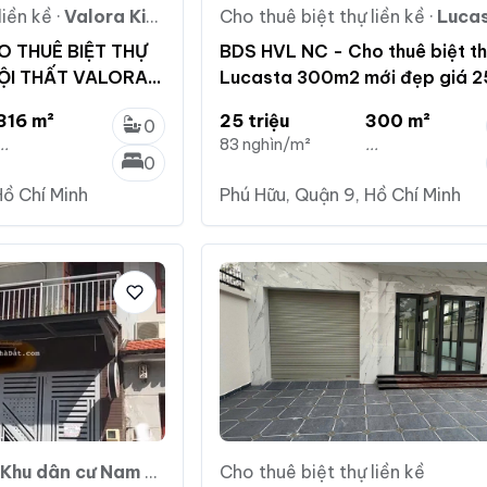
liền kề
·
Valora Kikyo - Kikyo Residence
Cho thuê biệt thự liền kề
·
Lucasta 
O THUÊ BIỆT THỰ
BDS HVL NC - Cho thuê biệt t
ỘI THẤT VALORA
Lucasta 300m2 mới đẹp giá 2
 TP. THỦ ĐỨC
316 m²
25 triệu
300 m²
0
...
83 nghìn/m²
...
0
Hồ Chí Minh
Phú Hữu, Quận 9, Hồ Chí Minh
Khu dân cư Nam Long
Cho thuê biệt thự liền kề