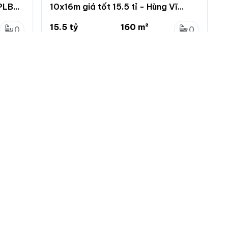
 PLB
10x16m giá tốt 15.5 tỉ - Hùng Vĩ
Land chuyên hàng ngon Gia Hòa
15.5 tỷ
160 m²
0
0
96.9 triệu/m²
...
0
0
inh
Phước Long B, Quận 9, Hồ Chí Minh
 nhà đất
Menu chính
Chính sách
Đăng ký
Chính sách bảo mật
ng tin
Đăng nhập
Chính sách khiếu nại
tự động làm mới
Đăng tin mới
Chính sách và quy định
ác loại tin VIP
ch vụ