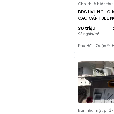
Cho thuê biệt thự 
BDS HVL NC- CH
CAO CẤP FULL N
KIKYO, PHÚ HỮU,
30 triệu
95 nghìn/m²
Phú Hữu, Quận 9, 
Bán nhà mặt phố
·