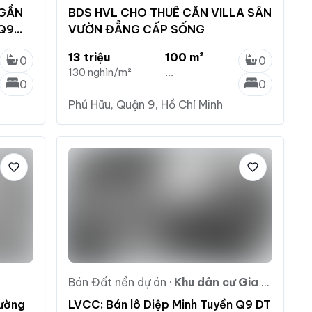
 GẦN
BDS HVL CHO THUÊ CĂN VILLA SÂN
 Q9
VƯỜN ĐẲNG CẤP SỐNG
13 triệu
100 m²
0
0
130 nghìn/m²
...
0
0
Phú Hữu, Quận 9, Hồ Chí Minh
Bán Đất nền dự án
·
Khu dân cư Gia Hòa
đường
LVCC: Bán lô Diệp Minh Tuyền Q9 DT