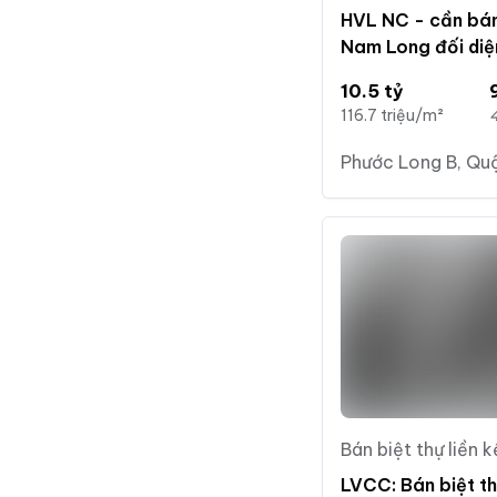
HVL NC - cần bá
Nam Long đối diện
10.5 tỷ
10.5 tỷ
116.7 triệu/m²
Phước Long B, Quậ
Bán biệt thự liền k
LVCC: Bán biệt t