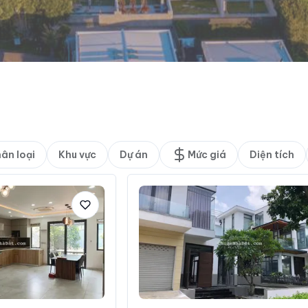
ân loại
Khu vực
Dự án
Mức giá
Diện tích