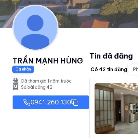
Tin đã đăng
TRẦN MẠNH HÙNG
Có
42
tin đăng
Ph
Cá nhân
Đã tham gia 1 năm trước
Số bài đăng
42
0941.260.130