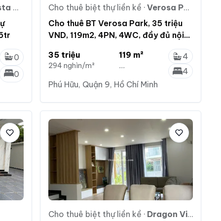
Villa
Cho thuê biệt thự liền kề
·
Verosa Park Khang Điền
hự
Cho thuê BT Verosa Park, 35 triệu
5tr
VND, 119m2, 4PN, 4WC, đầy đủ nội
thất
35 triệu
119 m²
4
0
294 nghìn/m²
...
4
0
Phú Hữu, Quận 9, Hồ Chí Minh
Cho thuê biệt thự liền kề
·
Dragon Village