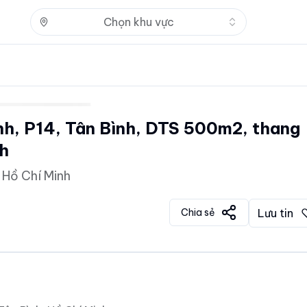
Nhấn để mở
Chọn khu vực
nh, P14, Tân Bình, DTS 500m2, thang
th
 Hồ Chí Minh
Chia sẻ
Lưu tin