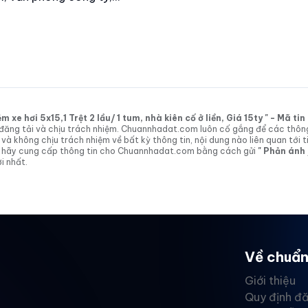
xe hơi 5x15,1 Trệt 2 lầu/ 1 tum, nhà kiên cố ở liền, Giá 15ty " - Mã t
tin đăng tải và chịu trách nhiệm. Chuannhadat.com luôn cố gắng để các thôn
 không chịu trách nhiệm về bất kỳ thông tin, nội dung nào liên quan tới t
 vị hãy cung cấp thông tin cho Chuannhadat.com bằng cách gửi
" Phản ánh
i nhất.
Về chuẩn
Giới thiệu
Quy định đă