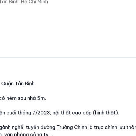
ân Bình, Hồ Chí Minh
 Quận Tân Bình.
 có hẻm sau nhà 5m.
ện cuối tháng 7/2023, nội thất cao cấp (hình thật).
ngành nghề, tuyến đường Trường Chinh là trục chính lưu thô
 văn phòng công ty,...