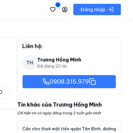
 danh sách các khu vực có thể chọn
Đăng nhập
Liên hệ:
Trương Hồng Minh
TH
Đã đăng
20
tin
0908.315.979
Tin khác của
Trương Hồng Minh
Chỉ hiện tin có ngày đăng trong 2 tuần gần nhất
Cần cho thuê mặt tiền quận Tân Bình, đường