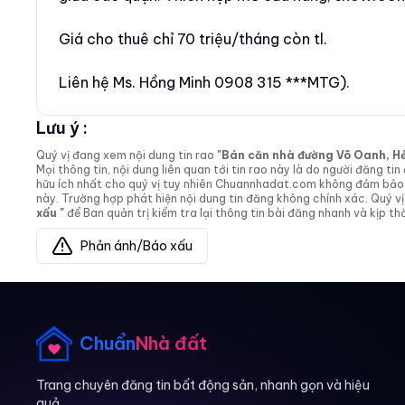
Giá cho thuê chỉ 70 triệu/tháng còn tl.
Liên hệ Ms. Hồng Minh 0908 315 ***MTG).
Lưu ý :
Quý vị đang xem nội dung tin rao
"Bán căn nhà đường Võ Oanh, Hẻm 
Mọi thông tin, nội dung liên quan tới tin rao này là do người đăng 
hữu ích nhất cho quý vị tuy nhiên Chuannhadat.com không đảm bảo và
này. Trường hợp phát hiện nội dung tin đăng không chính xác. Quý
xấu "
để Ban quản trị kiểm tra lại thông tin bài đăng nhanh và kịp thờ
Phản ánh/Báo xấu
Chuẩn
Nhà đất
Trang chuyên đăng tin bất động sản, nhanh gọn và hiệu
quả.