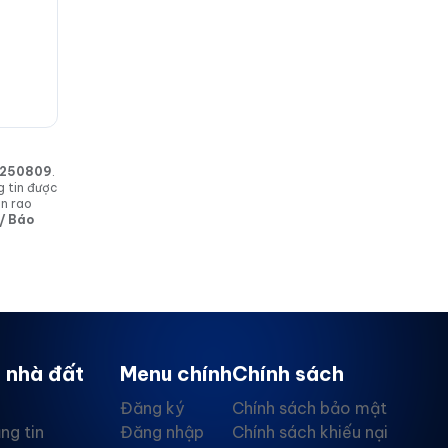
in 250809
.
g tin được
in rao
 / Báo
 nhà đất
Menu chính
Chính sách
Đăng ký
Chính sách bảo mật
ng tin
Đăng nhập
Chính sách khiếu nại