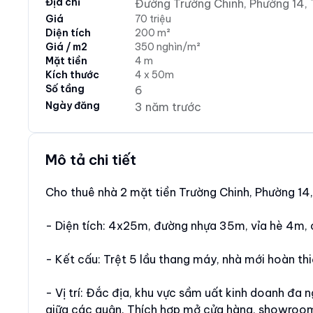
Địa chỉ
Đường Trường Chinh, Phường 14, T
Giá
70 triệu
Diện tích
200 m²
Giá / m2
350 nghìn/m²
Mặt tiền
4 m
Kích thước
4 x 50m
Số tầng
6
Ngày đăng
3 năm trước
Mô tả chi tiết
Cho thuê nhà 2 mặt tiền Trường Chinh, Phường 14,
- Diện tích: 4x25m, đường nhựa 35m, vỉa hè 4m,
- Kết cấu: Trệt 5 lầu thang máy, nhà mới hoàn thi
- Vị trí: Đắc địa, khu vực sầm uất kinh doanh đa 
giữa các quận. Thích hợp mở cửa hàng, showroom,