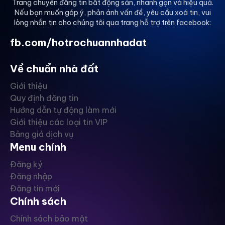
Trang chuyên đăng tin bất động sản, nhanh gọn và hiệu quả.
Nếu bạn muốn góp ý, phản ánh vấn đề, yêu cầu xoá tin, vui
lòng nhắn tin cho chúng tôi qua trang hỗ trợ trên facebook:
fb.com/hotrochuannhadat
Về chuẩn nhà đất
Giới thiệu
Quy định đăng tin
Hướng dẫn tự động làm mới
Giới thiệu các loại tin VIP
Bảng giá dịch vụ
Menu chính
Đăng ký
Đăng nhập
Đăng tin mới
Chính sách
Chính sách bảo mật