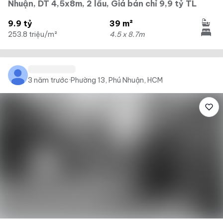
Nhuận, DT 4,5x8m, 2 lầu, Giá bán chỉ 9,9 tỷ TL
9.9 tỷ
39 m²
253.8 triệu/m²
4.5 x 8.7m
3 năm trước
·
Phường 13, Phú Nhuận, HCM