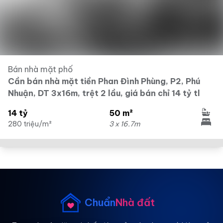
Bán nhà mặt phố
Cần bán nhà mặt tiền Phan Đình Phùng, P2, Phú
Nhuận, DT 3x16m, trệt 2 lầu, giá bán chỉ 14 tỷ tl
14 tỷ
50 m²
280 triệu/m²
3 x 16.7m
Chuẩn
Nhà đất