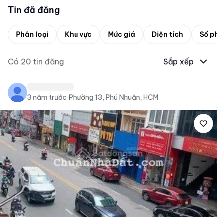
Tin đã đăng
Phân loại
Khu vực
Mức giá
Diện tích
Số p
Có
20
tin đăng
Sắp xếp
3 năm trước
·
Phường 13, Phú Nhuận, HCM