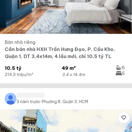
Bán nhà riêng
Cần bán nhà HXH Trần Hưng Đạo, P. Cầu Kho,
Quận 1, DT 3,4x14m, 4 lầu mới, chỉ 10,5 tỷ TL
6
10.5 tỷ
49 m²
5
214.3 triệu/m²
3.4 x 14.4m
3 năm trước
·
Phường 8, Quận 3, HCM