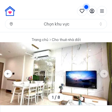
Nh
Chọn khu vực
Trang chủ
Cho thuê nhà đất
Previous slide
Next 
1
/
8