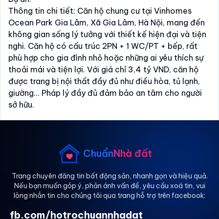
Thông tin chi tiết: Căn hộ chung cư tại Vinhomes
Ocean Park Gia Lâm, Xã Gia Lâm, Hà Nội, mang đến
không gian sống lý tưởng với thiết kế hiện đại và tiện
nghi. Căn hộ có cấu trúc 2PN + 1 WC/PT + bếp, rất
phù hợp cho gia đình nhỏ hoặc những ai yêu thích sự
thoải mái và tiện lợi. Với giá chỉ 3,4 tỷ VND, căn hộ
được trang bị nội thất đầy đủ như điều hòa, tủ lạnh,
giường... Pháp lý đầy đủ đảm bảo an tâm cho người
sở hữu.
Khu vực xung quanh căn hộ cũng rất thuận tiện với
nhiều tiện ích như gần trường học, chợ/siêu thị, có
công viên, giúp cuộc sống trở nên tiện nghi hơn.
Chuẩn
Nhà đất
Trang chuyên đăng tin bất động sản, nhanh gọn và hiệu quả.
Nếu bạn muốn góp ý, phản ánh vấn đề, yêu cầu xoá tin, vui
lòng nhắn tin cho chúng tôi qua trang hỗ trợ trên facebook:
fb.com/hotrochuannhadat