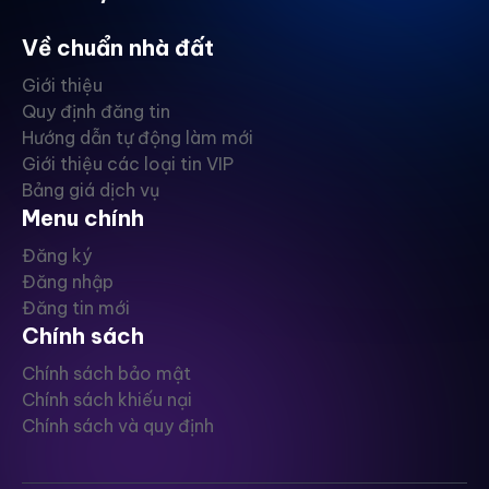
Về chuẩn nhà đất
Giới thiệu
Quy định đăng tin
Hướng dẫn tự động làm mới
Giới thiệu các loại tin VIP
Bảng giá dịch vụ
Menu chính
Đăng ký
Đăng nhập
Đăng tin mới
Chính sách
Chính sách bảo mật
Chính sách khiếu nại
Chính sách và quy định