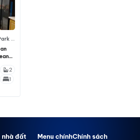
ia Lâm
Ban
ean
2
1
 nhà đất
Menu chính
Chính sách