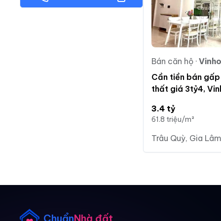
Bán căn hộ
·
Vinhom
Cần tiền bán gấp 
thất giá 3tỷ4, V
3.4 tỷ
61.8 triệu/m²
Trâu Quỳ, Gia Lâm
Chuẩn
Nhà đất