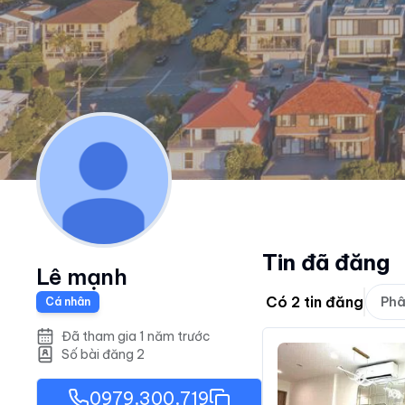
Tin đã đăng
Lê mạnh
Có
2
tin đăng
Phâ
Cá nhân
Đã tham gia 1 năm trước
Số bài đăng
2
0979.300.719