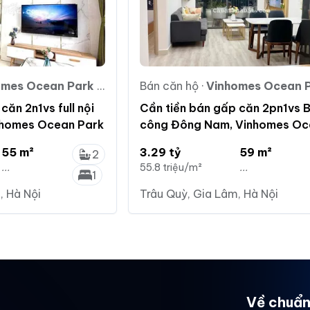
es Ocean Park Gia Lâm
Bán căn hộ
·
Vinhomes Ocean Park G
căn 2n1vs full nội
Cần tiền bán gấp căn 2pn1vs 
inhomes Ocean Park
công Đông Nam, Vinhomes Oc
Park
55 m²
3.29 tỷ
59 m²
2
...
55.8 triệu/m²
...
1
, Hà Nội
Trâu Quỳ, Gia Lâm, Hà Nội
Về chuẩn