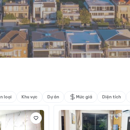
n loại
Khu vực
Dự án
Mức giá
Diện tích