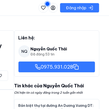
 danh sách các khu vực có thể chọn
Đăng nhập
Liên hệ:
y
Nguyễn Quốc Thái
NQ
Đã đăng
53
tin
0975.931.028
Tin khác của
Nguyễn Quốc Thái
Chỉ hiện tin có ngày đăng trong 2 tuần gần nhất
Bán biệt thự tại đường An Dương Vương DT: