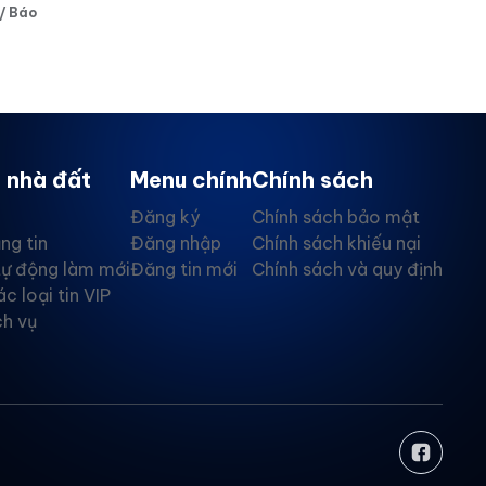
 / Báo
 nhà đất
Menu chính
Chính sách
Đăng ký
Chính sách bảo mật
ng tin
Đăng nhập
Chính sách khiếu nại
tự động làm mới
Đăng tin mới
Chính sách và quy định
ác loại tin VIP
ch vụ