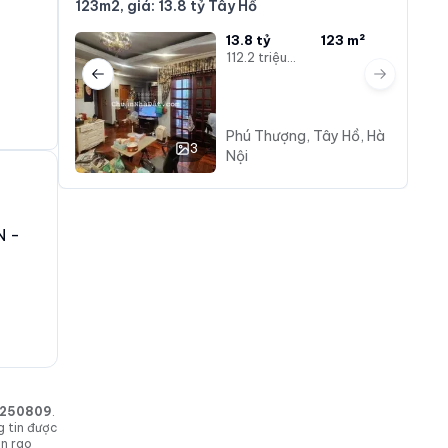
123m2, giá: 13.8 tỷ Tây Hồ
13.8 tỷ
123 m²
112.2 triệu/m²
Previous slide
Next slide
Phú Thượng, Tây Hồ, Hà
3
Nội
N -
in 250809
.
g tin được
in rao