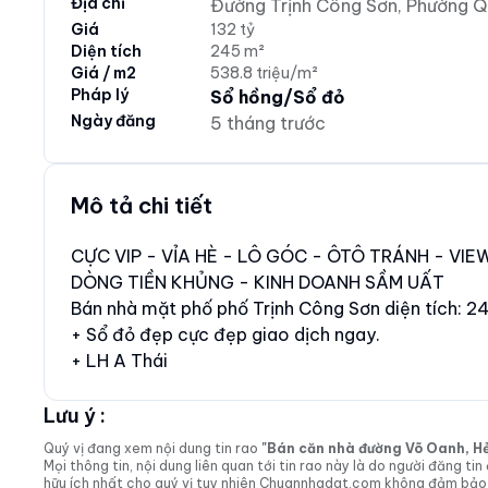
Địa chỉ
Đường Trịnh Công Sơn, Phường Q
Giá
132 tỷ
Diện tích
245 m²
Giá / m2
538.8 triệu/m²
Pháp lý
Sổ hồng/Sổ đỏ
Ngày đăng
5 tháng trước
Mô tả chi tiết
CỰC VIP - VỈA HÈ - LÔ GÓC - ÔTÔ TRÁNH - VIE
DÒNG TIỀN KHỦNG - KINH DOANH SẦM UẤT
Bán nhà mặt phố phố Trịnh Công Sơn diện tích: 24
+ Sổ đỏ đẹp cực đẹp giao dịch ngay.
+ LH A Thái
Lưu ý :
Quý vị đang xem nội dung tin rao
"Bán căn nhà đường Võ Oanh, Hẻm 
Mọi thông tin, nội dung liên quan tới tin rao này là do người đăng 
hữu ích nhất cho quý vị tuy nhiên Chuannhadat.com không đảm bảo và