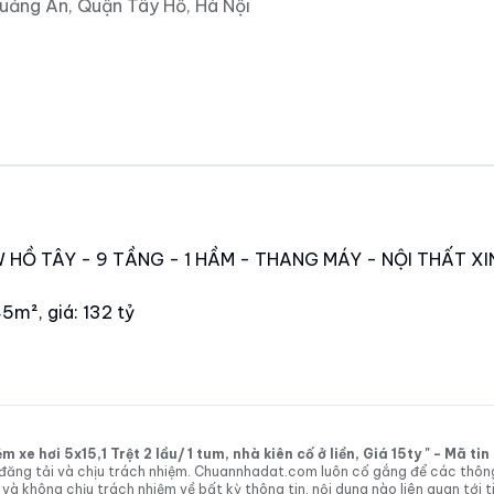
uảng An, Quận Tây Hồ, Hà Nội
W HỒ TÂY - 9 TẦNG - 1 HẦM - THANG MÁY - NỘI THẤT XI
5m², giá: 132 tỷ
xe hơi 5x15,1 Trệt 2 lầu/ 1 tum, nhà kiên cố ở liền, Giá 15ty " - Mã t
tin đăng tải và chịu trách nhiệm. Chuannhadat.com luôn cố gắng để các thôn
 không chịu trách nhiệm về bất kỳ thông tin, nội dung nào liên quan tới t