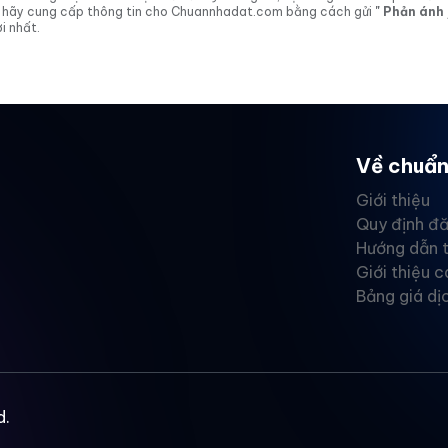
 vị hãy cung cấp thông tin cho Chuannhadat.com bằng cách gửi
" Phản ánh
i nhất.
Về chuẩn
Giới thiệu
Quy định đă
Hướng dẫn 
Giới thiệu c
Bảng giá dị
d.