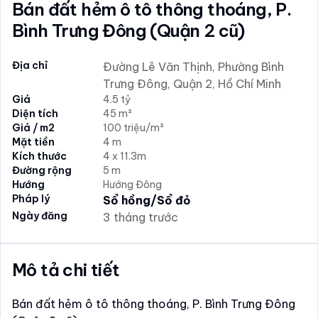
Bán đất hẻm ô tô thông thoáng, P.
Bình Trưng Đông (Quận 2 cũ)
Địa chỉ
Đường Lê Văn Thịnh, Phường Bình
Trưng Đông, Quận 2, Hồ Chí Minh
Giá
4.5 tỷ
Diện tích
45 m²
Giá / m2
100 triệu/m²
Mặt tiền
4 m
Kích thước
4 x 11.3m
Đường rộng
5 m
Hướng
Hướng Đông
Pháp lý
Sổ hồng/Sổ đỏ
Ngày đăng
3 tháng trước
Mô tả chi tiết
Bán đất hẻm ô tô thông thoáng, P. Bình Trưng Đông