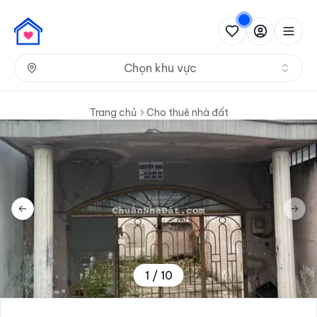
Nh
Chọn khu vực
Trang chủ
Cho thuê nhà đất
Previous slide
Next 
1
/
10