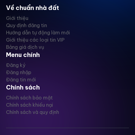
Về chuẩn nhà đất
Giới thiệu
Quy định đăng tin
Hướng dẫn tự động làm mới
Giới thiệu các loại tin VIP
Bảng giá dịch vụ
Menu chính
Đăng ký
Đăng nhập
Đăng tin mới
Chính sách
Chính sách bảo mật
Chính sách khiếu nại
Chính sách và quy định