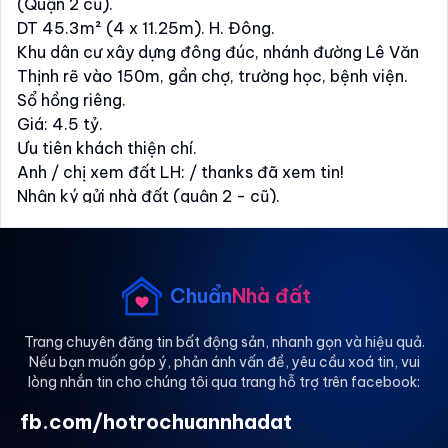
(Quận 2 cũ).
DT 45.3m² (4 x 11.25m). H. Đông.
Khu dân cư xây dựng đông đúc, nhánh đường Lê Văn
Thịnh rẽ vào 150m, gần chợ, trường học, bệnh viện.
Sổ hồng riêng.
Giá: 4.5 tỷ.
Ưu tiên khách thiện chí.
Anh / chị xem đất LH: / thanks đã xem tin!
Nhận ký gửi nhà đất (quận 2 - cũ).
Chuẩn
Nhà đất
Trang chuyên đăng tin bất động sản, nhanh gọn và hiệu quả.
Nếu bạn muốn góp ý, phản ánh vấn đề, yêu cầu xoá tin, vui
lòng nhắn tin cho chúng tôi qua trang hỗ trợ trên facebook:
fb.com/hotrochuannhadat