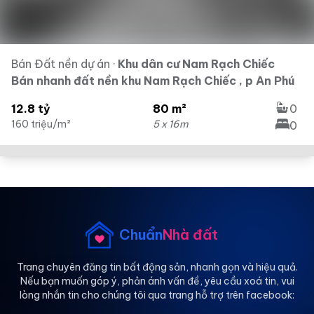
Bán Đất nền dự án
·
Khu dân cư Nam Rạch Chiếc
Bán nhanh đất nền khu Nam Rạch Chiếc , p An Phú
12.8 tỷ
80 m²
0
160 triệu/m²
5 x 16m
0
Chuẩn
Nhà đất
Trang chuyên đăng tin bất động sản, nhanh gọn và hiệu quả.
Nếu bạn muốn góp ý, phản ánh vấn đề, yêu cầu xoá tin, vui
lòng nhắn tin cho chúng tôi qua trang hỗ trợ trên facebook: