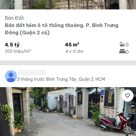
Bán Đất
Bán đất hẻm ô tô thông thoáng, P. Bình Trưng
Đông (Quận 2 cũ)
4.5 tỷ
45 m²
0
100 triệu/m²
4 x 11.3m
0
3 tháng trước
·
Bình Trưng Tây, Quận 2, HCM