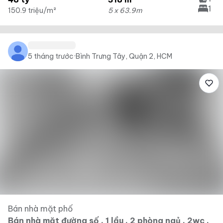
1
150.9 triệu/m²
5 x 63.9m
5 tháng trước
·
Bình Trưng Tây, Quận 2, HCM
Bán nhà mặt phố
Bán nhà mặt đường số , 1 lầu , 2 phòng ngủ , 2wc ,