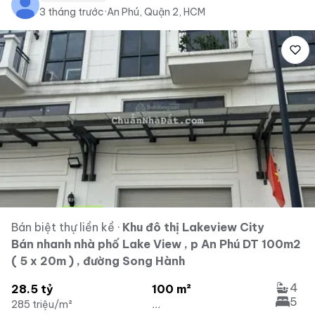
3 tháng trước
·
An Phú, Quận 2, HCM
Bán biệt thự liền kề
·
Khu đô thị Lakeview City
Bán nhanh nhà phố Lake View , p An Phú DT 100m2
( 5 x 20m ) , đường Song Hành
4
28.5 tỷ
100 m²
5
285 triệu/m²
...