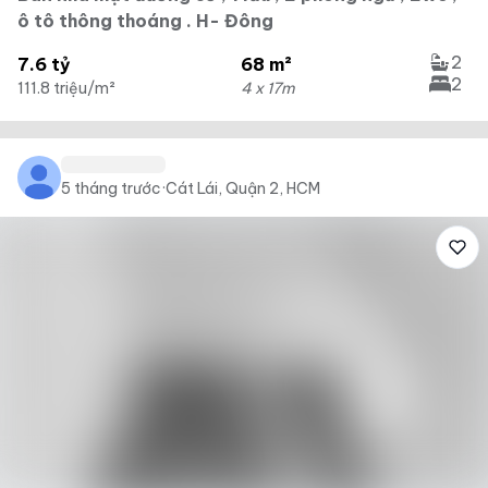
ô tô thông thoáng . H- Đông
2
7.6 tỷ
68 m²
2
111.8 triệu/m²
4 x 17m
5 tháng trước
·
Cát Lái, Quận 2, HCM