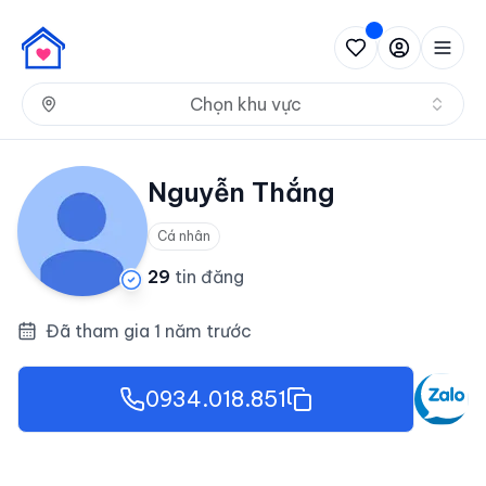
Nh
Chọn khu vực
Nguyễn Thắng
Cá nhân
29
tin đăng
Đã tham gia 1 năm trước
0934.018.851