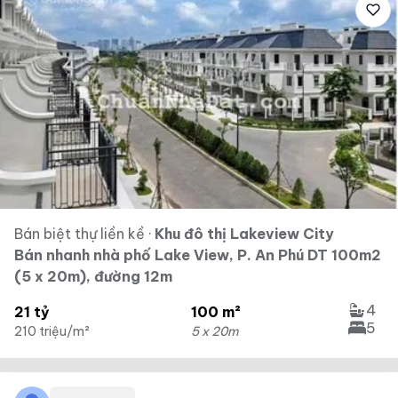
Bán biệt thự liền kề
·
Khu đô thị Lakeview City
Bán nhanh nhà phố Lake View, P. An Phú DT 100m2
(5 x 20m), đường 12m
4
21 tỷ
100 m²
5
210 triệu/m²
5 x 20m