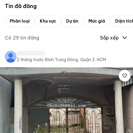
Tin đã đăng
Phân loại
Khu vực
Dự án
Mức giá
Diện tíc
Có
29
tin đăng
Sắp xếp
2 tháng trước
·
Bình Trưng Đông, Quận 2, HCM