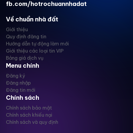
fb.com/hotrochuannhadat
Về chuẩn nhà đất
Giới thiệu
Quy định đăng tin
Hướng dẫn tự động làm mới
Giới thiệu các loại tin VIP
Bảng giá dịch vụ
Menu chính
Đăng ký
Đăng nhập
Đăng tin mới
Chính sách
Chính sách bảo mật
Chính sách khiếu nại
Chính sách và quy định