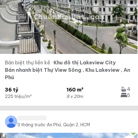
Bán biệt thự liền kề
·
Khu đô thị Lakeview City
Bán nhanh biệt Thự View Sông , Khu Lakeview , An
Phú
4
36 tỷ
160 m²
5
225 triệu/m²
8 x 20m
3 tháng trước
·
An Phú, Quận 2, HCM