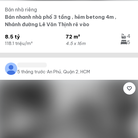
Bán nhà riêng
Bán nhanh nhà phố 3 tầng , hẻm betong 4m ,
Nhánh đường Lê Văn Thịnh rẽ vào
4
8.5 tỷ
72 m²
5
118.1 triệu/m²
4.5 x 16m
5 tháng trước
·
An Phú, Quận 2, HCM