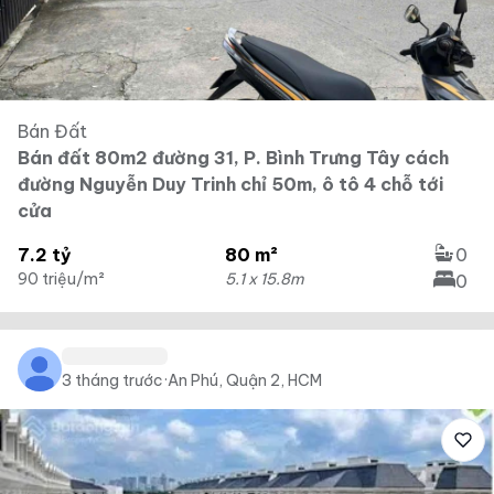
Bán Đất
Bán đất 80m2 đường 31, P. Bình Trưng Tây cách
đường Nguyễn Duy Trinh chỉ 50m, ô tô 4 chỗ tới
cửa
7.2 tỷ
80 m²
0
90 triệu/m²
5.1 x 15.8m
0
3 tháng trước
·
An Phú, Quận 2, HCM