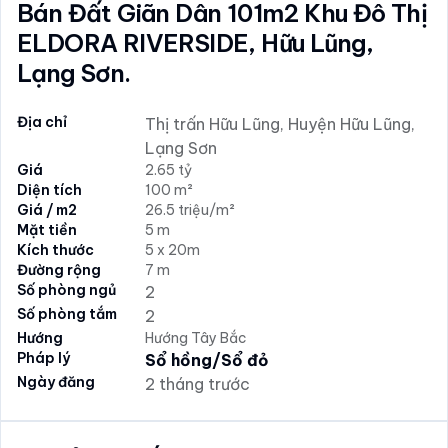
Bán Đất Giãn Dân 101m2 Khu Đô Thị
ELDORA RIVERSIDE, Hữu Lũng,
Lạng Sơn.
Địa chỉ
Thị trấn Hữu Lũng, Huyện Hữu Lũng,
Lạng Sơn
Giá
2.65 tỷ
Diện tích
100 m²
Giá / m2
26.5 triệu/m²
Mặt tiền
5 m
Kích thước
5 x 20m
Đường rộng
7 m
Số phòng ngủ
2
Số phòng tắm
2
Hướng
Hướng Tây Bắc
Pháp lý
Sổ hồng/Sổ đỏ
Ngày đăng
2 tháng trước