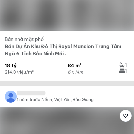
Bán nhà mặt phố
Bán Dự Án Khu Đô Thị Royal Mansion Trung Tâm
Ngã 6 Tỉnh Bắc Ninh Mới .
1
18 tỷ
84 m²
1
214.3 triệu/m²
6 x 14m
1 năm trước
·
Nếnh, Việt Yên, Bắc Giang