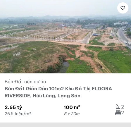
Bán Đất nền dự án
Bán Đất Giãn Dân 101m2 Khu Đô Thị ELDORA
RIVERSIDE, Hữu Lũng, Lạng Sơn.
2
2.65 tỷ
100 m²
2
26.5 triệu/m²
5 x 20m