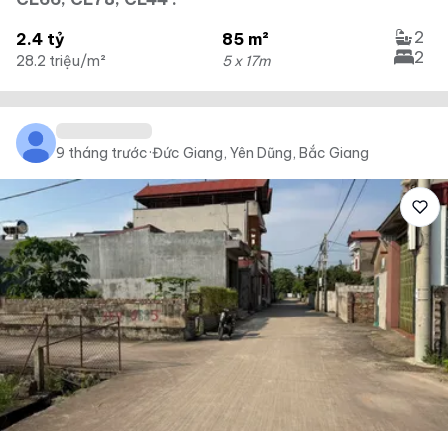
2
2.4 tỷ
85 m²
2
28.2 triệu/m²
5 x 17m
9 tháng trước
·
Đức Giang, Yên Dũng, Bắc Giang