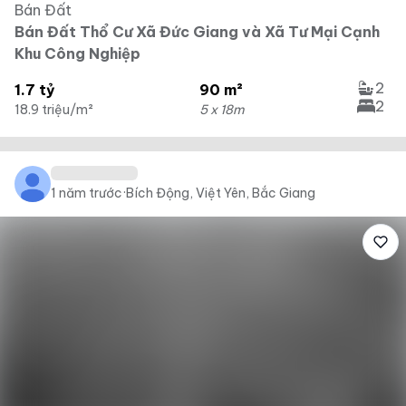
Bán Đất
Bán Đất Thổ Cư Xã Đức Giang và Xã Tư Mại Cạnh
Khu Công Nghiệp
2
1.7 tỷ
90 m²
2
18.9 triệu/m²
5 x 18m
1 năm trước
·
Bích Động, Việt Yên, Bắc Giang