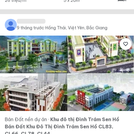
26 triệu/m²
5 x 20m
9 tháng trước
·
Hồng Thái, Việt Yên, Bắc Giang
Bán Đất nền dự án
·
Khu đô thị Đình Trám Sen Hồ
Bán Đất Khu Đô Thị Đình Trám Sen Hồ CL83,
CL66, CL78, CL44 .