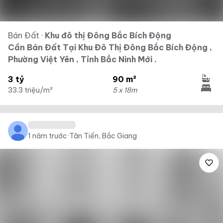
Bán Đất
·
Khu đô thị Đông Bắc Bích Động
Cần Bán Đất Tại Khu Đô Thị Đông Bắc Bích Động ,
Phường Việt Yên , Tỉnh Bắc Ninh Mới .
3 tỷ
90 m²
33.3 triệu/m²
5 x 18m
1 năm trước
·
Tân Tiến, Bắc Giang