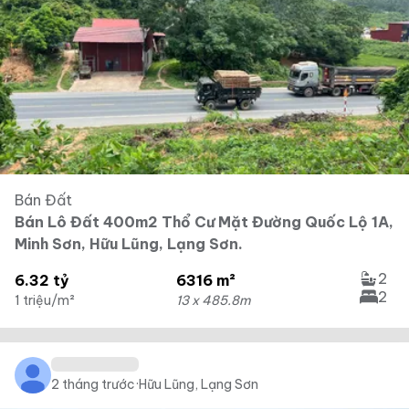
Bán Đất
Bán Lô Đất 400m2 Thổ Cư Mặt Đường Quốc Lộ 1A,
Minh Sơn, Hữu Lũng, Lạng Sơn.
2
6.32 tỷ
6316 m²
2
1 triệu/m²
13 x 485.8m
2 tháng trước
·
Hữu Lũng, Lạng Sơn