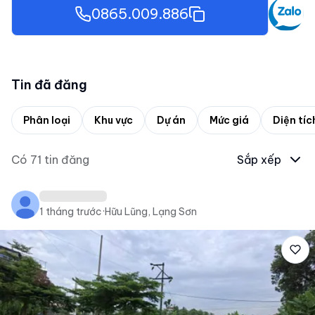
0865.009.886
Tin đã đăng
Phân loại
Khu vực
Dự án
Mức giá
Diện tíc
Có
71
tin đăng
Sắp xếp
1 tháng trước
·
Hữu Lũng, Lạng Sơn