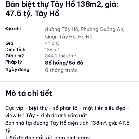
Bán biệt thự Tây Hồ 138m2, giá:
47.5 tỷ. Tây Hồ
Địa chỉ
đường Tây Hồ, Phường Quảng An,
Quận Tây Hồ, Hà Nội
Giá
47.5 tỷ
Diện tích
138 m²
Giá / m2
344.2 triệu/m²
Pháp lý
Sổ hồng/Sổ đỏ
Ngày đăng
6 tháng trước
Mô tả chi tiết
Cực vip - biệt thự - sổ phân lô - mặt tiền siêu đẹp -
view Hồ Tây - kinh doanh sầm uất.
Bán nhà tại đường Tây Hồ diện tích: 138m², giá: 47.5
tỷ.
+ Sổ đỏ đẹp cất két giao dịch ngay.