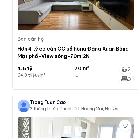
Bán căn hộ
Hơn 4 tỷ có căn CC sồ hồng Đặng Xuân Bảng-
Mặt phố-View sông-70m;2N
4.5 tỷ
70 m²
2
64.3 triệu/m²
...
0
Trong Tuan Cao
3 tháng trước
·
Thanh Trì, Hoàng Mai, Hà Nội