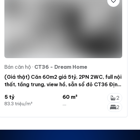
Bán căn hộ
·
CT36 - Dream Home
(Giá thật) Căn 60m2 giá 5tỷ, 2PN 2WC, full nội
thất, tầng trung, view hồ, sẵn sổ đỏ CT36 Định
Công
5 tỷ
60 m²
2
83.3 triệu/m²
...
2