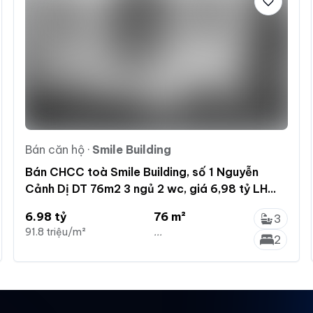
Bán căn hộ
·
Smile Building
Bán CHCC toà Smile Building, số 1 Nguyễn
Cảnh Dị DT 76m2 3 ngủ 2 wc, giá 6,98 tỷ LH
0983 873 ***
6.98 tỷ
76 m²
3
91.8 triệu/m²
...
2