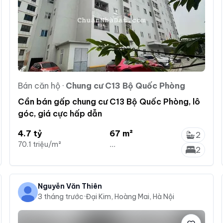
Bán căn hộ
·
Chung cư C13 Bộ Quốc Phòng
Cần bán gấp chung cư C13 Bộ Quốc Phòng, lô
góc, giá cực hấp dẫn
4.7 tỷ
67 m²
2
70.1 triệu/m²
...
2
Nguyễn Văn Thiên
3 tháng trước
·
Đại Kim, Hoàng Mai, Hà Nội