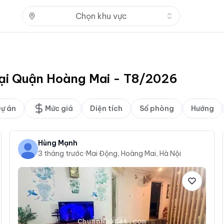
Nhấn để mở
Chọn khu vực
tại Quận Hoàng Mai - T8/2026
ự án
Mức giá
Diện tích
Số phòng
Hướng
Hùng Mạnh
3 tháng trước
·
Mai Động, Hoàng Mai, Hà Nội