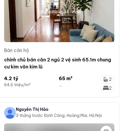
Bán căn hộ
chính chủ bán căn 2 ngủ 2 vệ sinh 65.1m chung
cư kim văn kim lũ
4.2 tỷ
65 m²
2
64.6 triệu/m²
...
2
Nguyễn Thị Hảo
3 tháng trước
·
Định Công, Hoàng Mai, Hà Nội