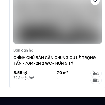
Bán căn hộ
CHÍNH CHỦ BÁN CĂN CHUNG CƯ LÊ TRỌNG
TẤN -70M-2N 2 WC- HƠN 5 TỶ
5.55 tỷ
70 m²
2
79.3 triệu/m²
...
2