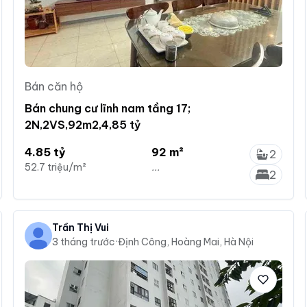
Bán căn hộ
Bán chung cư lĩnh nam tầng 17;
2N,2VS,92m2,4,85 tỷ
4.85 tỷ
92 m²
2
52.7 triệu/m²
...
2
Trần Thị Vui
3 tháng trước
·
Định Công, Hoàng Mai, Hà Nội