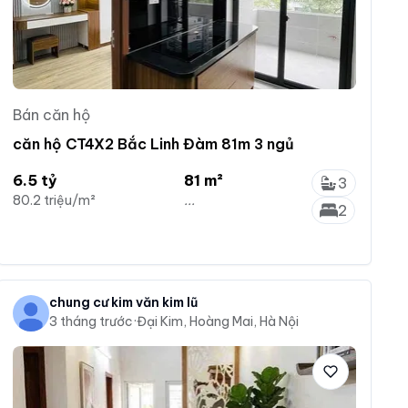
Bán căn hộ
căn hộ CT4X2 Bắc Linh Đàm 81m 3 ngủ
6.5 tỷ
81 m²
3
80.2 triệu/m²
...
2
chung cư kim văn kim lũ
3 tháng trước
·
Đại Kim, Hoàng Mai, Hà Nội