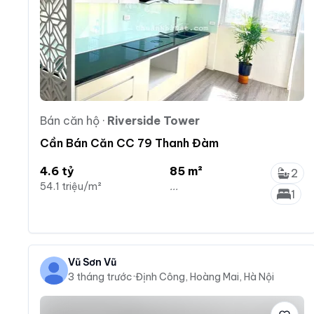
Bán căn hộ
·
Riverside Tower
Cần Bán Căn CC 79 Thanh Đàm
4.6 tỷ
85 m²
2
54.1 triệu/m²
...
1
Vũ Sơn Vũ
3 tháng trước
·
Định Công, Hoàng Mai, Hà Nội