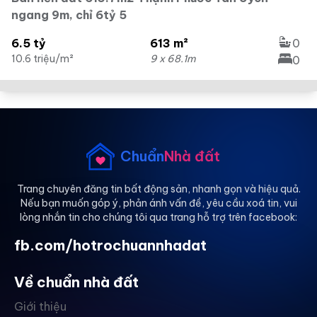
ngang 9m, chỉ 6tỷ 5
6.5 tỷ
613 m²
0
10.6 triệu/m²
9 x 68.1m
0
Chuẩn
Nhà đất
Trang chuyên đăng tin bất động sản, nhanh gọn và hiệu quả.
Nếu bạn muốn góp ý, phản ánh vấn đề, yêu cầu xoá tin, vui
lòng nhắn tin cho chúng tôi qua trang hỗ trợ trên facebook:
fb.com/hotrochuannhadat
Về chuẩn nhà đất
Giới thiệu