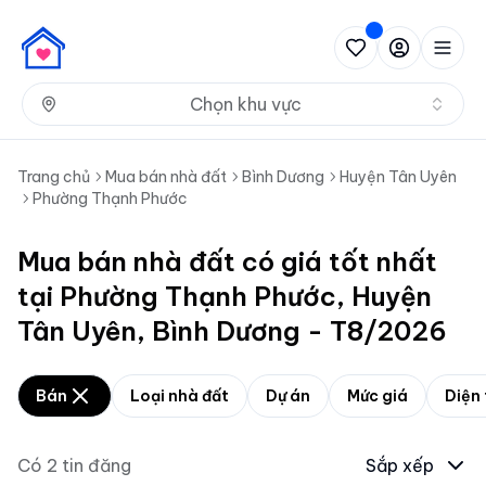
Nh
Chọn khu vực
Trang chủ
Mua bán nhà đất
Bình Dương
Huyện Tân Uyên
Phường Thạnh Phước
Mua bán nhà đất có giá tốt nhất
tại Phường Thạnh Phước, Huyện
Tân Uyên, Bình Dương - T8/2026
Bán
Loại nhà đất
Dự án
Mức giá
Diện 
Có
2
tin đăng
Sắp xếp