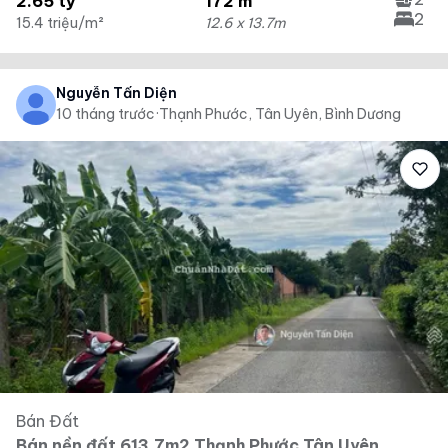
2.65 tỷ
172 m²
2
15.4 triệu/m²
12.6 x 13.7m
Nguyễn Tấn Diện
10 tháng trước
·
Thạnh Phước, Tân Uyên, Bình Dương
Bán Đất
Bán nền đất 613.7m2 Thạnh Phước Tân Uyên