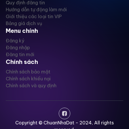
Quy định đăng tin
Hướng dẫn tự động làm mới
Giới thiệu các loại tin VIP
Bảng giá dịch vụ
Menu chính
Đăng ký
Đăng nhập
Đăng tin mới
Chính sách
Chính sách bảo mật
Chính sách khiếu nại
Chính sách và quy định
Copyright © ChuanNhaDat - 2024, All rights