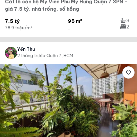
Cắt lỗ căn hộ Mỹ Viên Phú Mỹ Hưng Quận 7 3PN -
giá 7.5 tỷ, nhà trống, sổ hồng
3
7.5 tỷ
95 m²
2
78.9 triệu/m²
...
Yến Thư
2 tháng trước
·
Quận 7, HCM