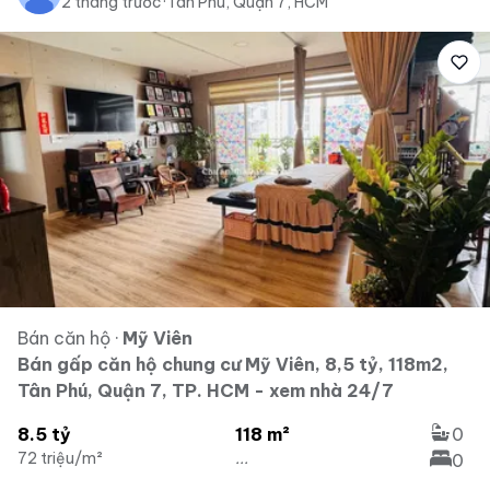
2 tháng trước
·
Tân Phú, Quận 7, HCM
Bán căn hộ
·
Mỹ Viên
Bán gấp căn hộ chung cư Mỹ Viên, 8,5 tỷ, 118m2,
Tân Phú, Quận 7, TP. HCM - xem nhà 24/7
8.5 tỷ
118 m²
0
72 triệu/m²
...
0