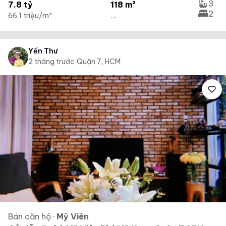
3
7.8 tỷ
118 m²
2
66.1 triệu/m²
...
Yến Thư
2 tháng trước
·
Quận 7, HCM
Bán căn hộ
·
Mỹ Viên