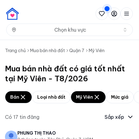
Nh
Chọn khu vực
Trang chủ
Mua bán nhà đất
Quận 7
Mỹ Viên
Mua bán nhà đất có giá tốt nhất
tại Mỹ Viên - T8/2026
Bán
Loại nhà đất
Mỹ Viên
Mức giá
Có
17
tin đăng
Sắp xếp
PHÙNG THỊ THẢO