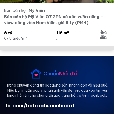
Bán căn hộ
·
Mỹ Viên
Bán căn hộ Mỹ Viên Q7 2PN có sân vườn riêng –
view công viên Nam Viên, giá 8 tỷ (PMH)
3
8 tỷ
118 m²
2
67.8 triệu/m²
...
Chuẩn
Nhà đất
Trang chuyên đăng tin bất động sản, nhanh gọn và hiệu quả.
Nếu bạn muốn góp ý, phản ánh vấn đề, yêu cầu xoá tin, vui
lòng nhắn tin cho chúng tôi qua trang hỗ trợ trên facebook:
fb.com/hotrochuannhadat