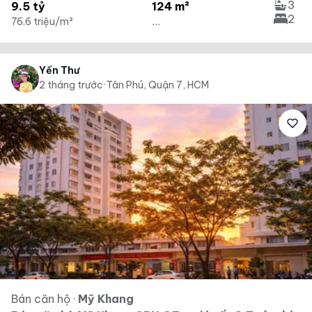
3
9.5 tỷ
124 m²
2
76.6 triệu/m²
...
Yến Thư
2 tháng trước
·
Tân Phú, Quận 7, HCM
Bán căn hộ
·
Mỹ Khang