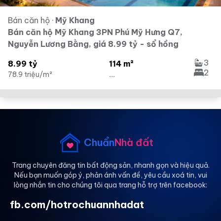
Bán căn hộ
·
Mỹ Khang
Bán căn hộ Mỹ Khang 3PN Phú Mỹ Hưng Q7,
Nguyễn Lương Bằng, giá 8.99 tỷ - sổ hồng
3
8.99 tỷ
114 m²
2
78.9 triệu/m²
...
Chuẩn
Nhà đất
Trang chuyên đăng tin bất động sản, nhanh gọn và hiệu quả.
Nếu bạn muốn góp ý, phản ánh vấn đề, yêu cầu xoá tin, vui
lòng nhắn tin cho chúng tôi qua trang hỗ trợ trên facebook:
fb.com/hotrochuannhadat