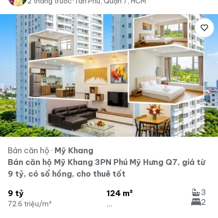
2 tháng trước
·
Tân Phú, Quận 7, HCM
Bán căn hộ
·
Mỹ Khang
Bán căn hộ Mỹ Khang 3PN Phú Mỹ Hưng Q7, giá từ
9 tỷ, có sổ hồng, cho thuê tốt
3
9 tỷ
124 m²
2
72.6 triệu/m²
...