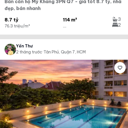
Bán căn hộ Mỹ Khang 3PN Q7 - giá tốt 8.7 tỷ, nhà
đẹp, bán nhanh
3
8.7 tỷ
114 m²
2
76.3 triệu/m²
...
Yến Thư
2 tháng trước
·
Tân Phú, Quận 7, HCM