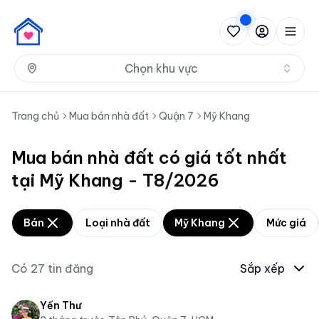
Nh
Chọn khu vực
Trang chủ
Mua bán nhà đất
Quận 7
Mỹ Khang
Mua bán nhà đất có giá tốt nhất
tại Mỹ Khang - T8/2026
Bán
Loại nhà đất
Mỹ Khang
Mức giá
Có
27
tin đăng
Sắp xếp
Yến Thư