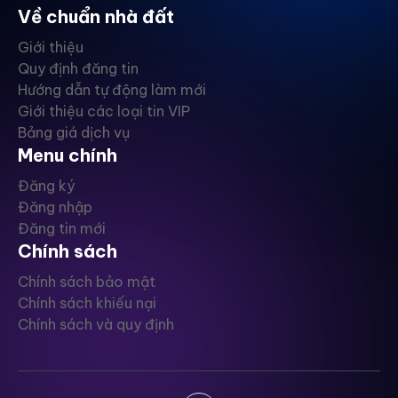
Về chuẩn nhà đất
Giới thiệu
Quy định đăng tin
Hướng dẫn tự động làm mới
Giới thiệu các loại tin VIP
Bảng giá dịch vụ
Menu chính
Đăng ký
Đăng nhập
Đăng tin mới
Chính sách
Chính sách bảo mật
Chính sách khiếu nại
Chính sách và quy định