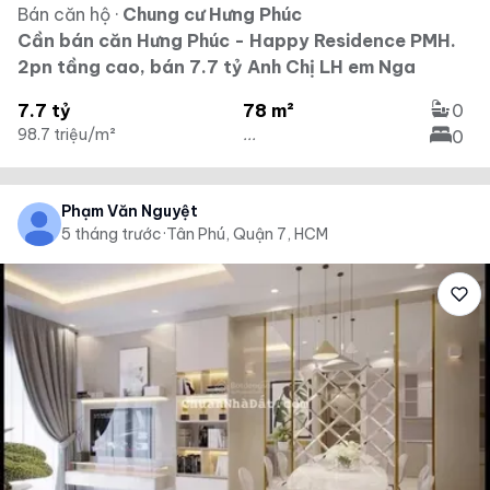
Bán căn hộ
·
Chung cư Hưng Phúc
Cần bán căn Hưng Phúc - Happy Residence PMH.
2pn tầng cao, bán 7.7 tỷ Anh Chị LH em Nga
7.7 tỷ
78 m²
0
98.7 triệu/m²
...
0
Phạm Văn Nguyệt
5 tháng trước
·
Tân Phú, Quận 7, HCM