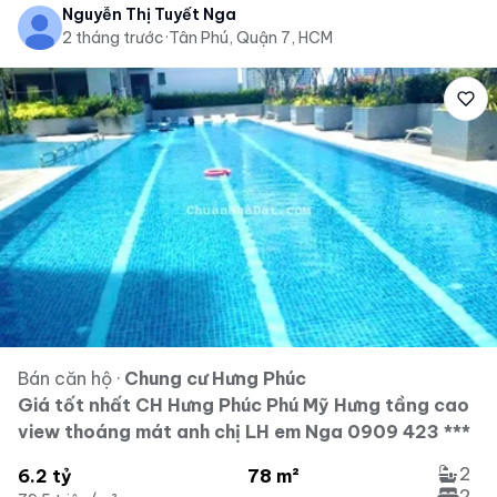
Nguyễn Thị Tuyết Nga
2 tháng trước
·
Tân Phú, Quận 7, HCM
Bán căn hộ
·
Chung cư Hưng Phúc
Giá tốt nhất CH Hưng Phúc Phú Mỹ Hưng tầng cao
view thoáng mát anh chị LH em Nga 0909 423 ***
2
6.2 tỷ
78 m²
2