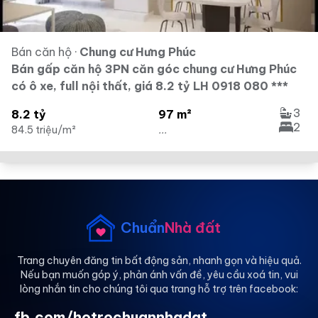
Bán căn hộ
·
Chung cư Hưng Phúc
Bán gấp căn hộ 3PN căn góc chung cư Hưng Phúc
có ô xe, full nội thất, giá 8.2 tỷ LH 0918 080 ***
3
8.2 tỷ
97 m²
2
84.5 triệu/m²
...
Chuẩn
Nhà đất
Trang chuyên đăng tin bất động sản, nhanh gọn và hiệu quả.
Nếu bạn muốn góp ý, phản ánh vấn đề, yêu cầu xoá tin, vui
lòng nhắn tin cho chúng tôi qua trang hỗ trợ trên facebook:
fb.com/hotrochuannhadat