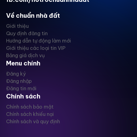
Về chuẩn nhà đất
Giới thiệu
Quy định đăng tin
Hướng dẫn tự động làm mới
Giới thiệu các loại tin VIP
Bảng giá dịch vụ
Menu chính
Đăng ký
Đăng nhập
Đăng tin mới
Chính sách
Chính sách bảo mật
Chính sách khiếu nại
Chính sách và quy định