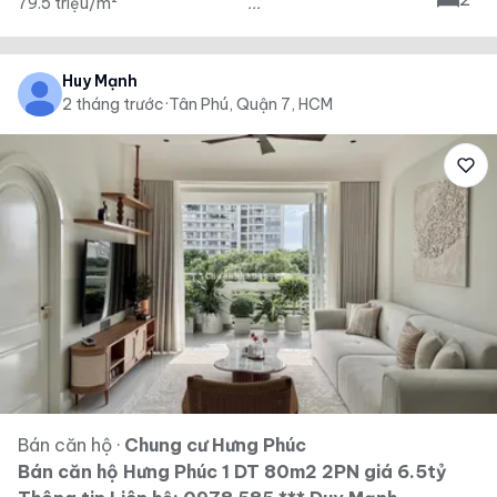
79.5 triệu/m²
...
Huy Mạnh
2 tháng trước
·
Tân Phú, Quận 7, HCM
Bán căn hộ
·
Chung cư Hưng Phúc
Bán căn hộ Hưng Phúc 1 DT 80m2 2PN giá 6.5tỷ