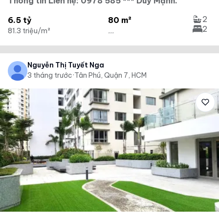
Thông tin Liên hệ: 0978 585 *** Duy Mạnh.
2
6.5 tỷ
80 m²
2
81.3 triệu/m²
...
Nguyễn Thị Tuyết Nga
3 tháng trước
·
Tân Phú, Quận 7, HCM