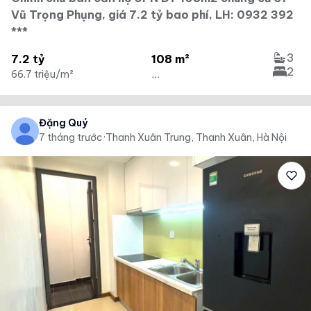
Vũ Trọng Phụng, giá 7.2 tỷ bao phí, LH: 0932 392
***
3
7.2 tỷ
108 m²
2
66.7 triệu/m²
...
Đặng Quý
7 tháng trước
·
Thanh Xuân Trung, Thanh Xuân, Hà Nội