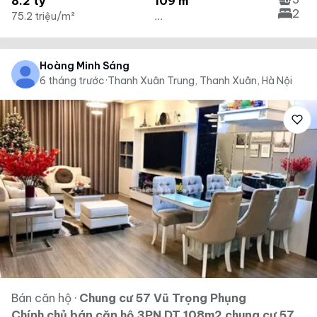
8.2 tỷ
109 m²
2
75.2 triệu/m²
...
Hoàng Minh Sáng
6 tháng trước
·
Thanh Xuân Trung, Thanh Xuân, Hà Nội
Bán căn hộ
·
Chung cư 57 Vũ Trọng Phụng
Chính chủ bán căn hộ 3PN DT 108m2 chung cư 57