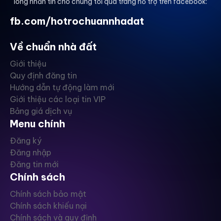
lòng nhắn tin cho chúng tôi qua trang hỗ trợ trên facebook:
fb.com/hotrochuannhadat
Về chuẩn nhà đất
Giới thiệu
Quy định đăng tin
Hướng dẫn tự động làm mới
Giới thiệu các loại tin VIP
Bảng giá dịch vụ
Menu chính
Đăng ký
Đăng nhập
Đăng tin mới
Chính sách
Chính sách bảo mật
Chính sách khiếu nại
Chính sách và quy định