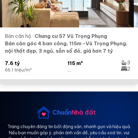
Bán căn hộ
·
Chung cư 57 Vũ Trọng Phụng
Bán căn góc 4 ban công, 115m -Vũ Trọng Phụng,
nội thất đẹp, 3 ngủ, sẵn sổ đỏ, giá hơn 7 tỷ
3
7.6 tỷ
115 m²
2
66.1 triệu/m²
...
Chuẩn
Nhà đất
Trang chuyên đăng tin bất động sản, nhanh gọn và hiệu quả.
Nếu bạn muốn góp ý, phản ánh vấn đề, yêu cầu xoá tin, vui