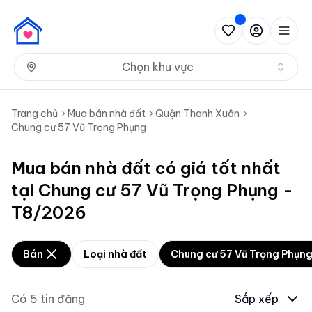
Nh
Chọn khu vực
Trang chủ
Mua bán nhà đất
Quận Thanh Xuân
Chung cư 57 Vũ Trọng Phụng
Mua bán nhà đất có giá tốt nhất
tại Chung cư 57 Vũ Trọng Phụng -
T8/2026
Bán
Loại nhà đất
Chung cư 57 Vũ Trọng Phụn
Có
5
tin đăng
Sắp xếp