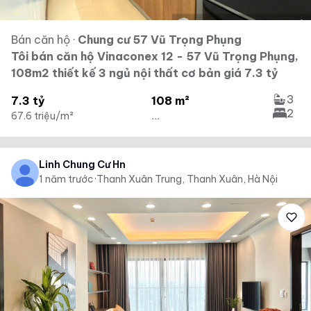
Bán căn hộ
·
Chung cư 57 Vũ Trọng Phụng
Tôi bán căn hộ Vinaconex 12 - 57 Vũ Trọng Phụng,
108m2 thiết kế 3 ngủ nội thất cơ bản giá 7.3 tỷ
3
7.3 tỷ
108 m²
2
67.6 triệu/m²
...
Linh Chung Cư Hn
1 năm trước
·
Thanh Xuân Trung, Thanh Xuân, Hà Nội