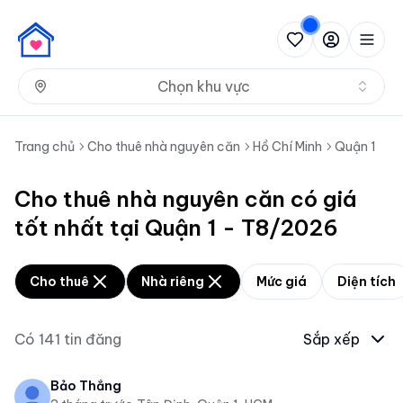
Nh
Chọn khu vực
Trang chủ
Cho thuê nhà nguyên căn
Hồ Chí Minh
Quận 1
Cho thuê nhà nguyên căn có giá
tốt nhất tại Quận 1 - T8/2026
Cho thuê
Nhà riêng
Mức giá
Diện tích
Có
141
tin đăng
Sắp xếp
Bảo Thắng