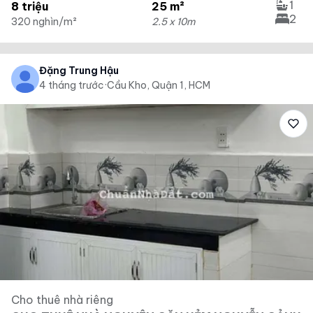
1
8 triệu
25 m²
2
320 nghìn/m²
2.5 x 10m
Đặng Trung Hậu
4 tháng trước
·
Cầu Kho, Quận 1, HCM
Cho thuê nhà riêng