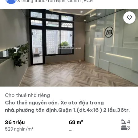
3 tháng trước
·
Tân Định, Quận 1, HCM
Cho thuê nhà riêng
Cho thuê nguyên căn. Xe oto đậu trong
nhà.phường tân định.Quận 1.(dt.4x16 ) 2 lầu.36tr.
4
36 triệu
68 m²
3
529 nghìn/m²
...