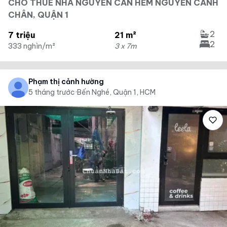
CHO THUÊ NHÀ NGUYÊN CĂN HẺM NGUYỄN CẢNH
CHÂN, QUẬN 1
2
7 triệu
21 m²
2
333 nghìn/m²
3 x 7m
Phạm thị cảnh hường
5 tháng trước
·
Bến Nghé, Quận 1, HCM