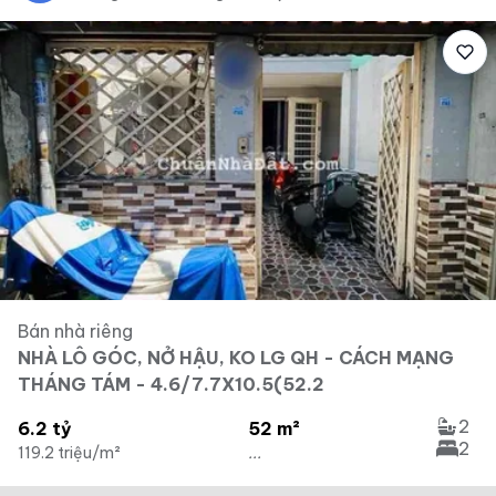
Bán nhà riêng
NHÀ LÔ GÓC, NỞ HẬU, KO LG QH - CÁCH MẠNG
THÁNG TÁM - 4.6/7.7X10.5(52.2
2
6.2 tỷ
52 m²
2
119.2 triệu/m²
...