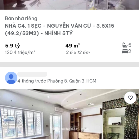
Bán nhà riêng
NHÀ C4, 1 SẸC - NGUYỄN VĂN CỪ - 3.6X15
(49.2/53M2) - NHỈNH 5TỶ
5
5.9 tỷ
49 m²
2
120.4 triệu/m²
3.6 x 13.6m
4 tháng trước
·
Phường 5, Quận 3, HCM