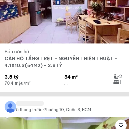
Bán căn hộ
CĂN HỘ TẦNG TRỆT - NGUYỄN THIỆN THUẬT -
4.1X10.3(54M2) - 3.8TỶ
2
3.8 tỷ
54 m²
1
70.4 triệu/m²
...
5 tháng trước
·
Phường 10, Quận 3, HCM