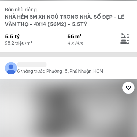
Bán nhà riêng
NHÀ HẺM 6M XH NGỦ TRONG NHÀ, SỔ ĐẸP - LÊ
VĂN THỌ - 4X14 (56M2) - 5.5TỶ
2
5.5 tỷ
56 m²
2
98.2 triệu/m²
4 x 14m
6 tháng trước
·
Phường 15, Phú Nhuận, HCM