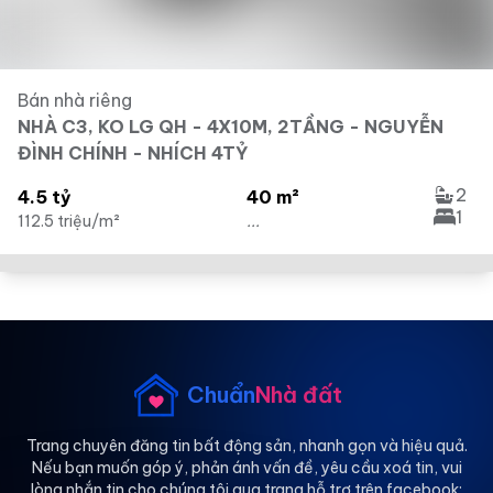
Bán nhà riêng
NHÀ C3, KO LG QH - 4X10M, 2TẦNG - NGUYỄN
ĐÌNH CHÍNH - NHÍCH 4TỶ
2
4.5 tỷ
40 m²
1
112.5 triệu/m²
...
Chuẩn
Nhà đất
Trang chuyên đăng tin bất động sản, nhanh gọn và hiệu quả.
Nếu bạn muốn góp ý, phản ánh vấn đề, yêu cầu xoá tin, vui
lòng nhắn tin cho chúng tôi qua trang hỗ trợ trên facebook: