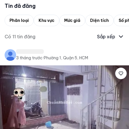
Tin đã đăng
Phân loại
Khu vực
Mức giá
Diện tích
Số p
Có
11
tin đăng
Sắp xếp
3 tháng trước
·
Phường 1, Quận 5, HCM