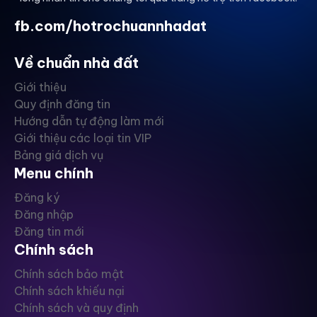
fb.com/hotrochuannhadat
Về chuẩn nhà đất
Giới thiệu
Quy định đăng tin
Hướng dẫn tự động làm mới
Giới thiệu các loại tin VIP
Bảng giá dịch vụ
Menu chính
Đăng ký
Đăng nhập
Đăng tin mới
Chính sách
Chính sách bảo mật
Chính sách khiếu nại
Chính sách và quy định