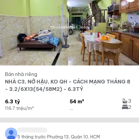
Bán nhà riêng
NHÀ C3, NỞ HẬU, KO QH - CÁCH MẠNG THÁNG 8
- 3.2/6X13(54/58M2) - 6.3TỶ
3
6.3 tỷ
54 m²
2
116.7 triệu/m²
...
5 tháng trước
·
Phường 13, Quận 10, HCM