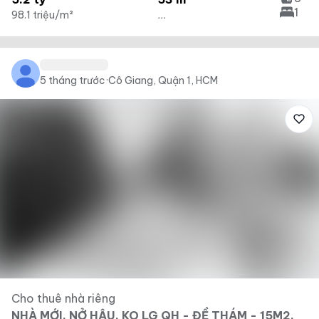
1
98.1 triệu/m²
...
5 tháng trước
·
Cô Giang, Quận 1, HCM
Cho thuê nhà riêng
NHÀ MỚI, NỞ HẬU, KO LG QH - ĐỀ THÁM - 15M2,