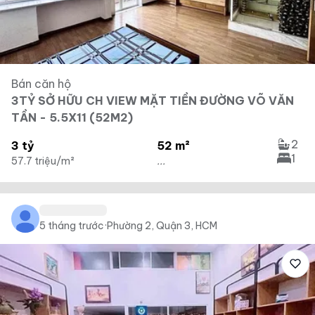
Bán căn hộ
3TỶ SỞ HỮU CH VIEW MẶT TIỀN ĐƯỜNG VÕ VĂN
TẦN - 5.5X11 (52M2)
2
3 tỷ
52 m²
1
57.7 triệu/m²
...
5 tháng trước
·
Phường 2, Quận 3, HCM