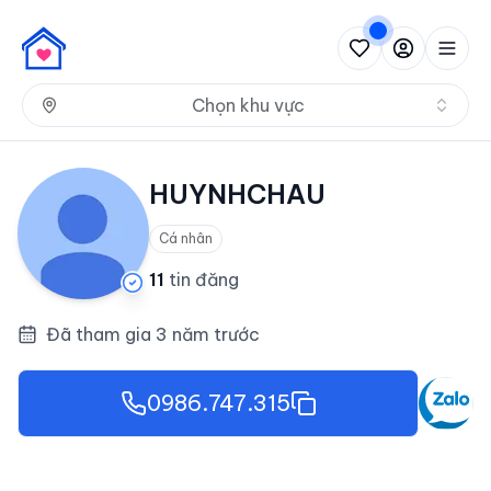
Nh
Chọn khu vực
HUYNHCHAU
Cá nhân
11
tin đăng
Đã tham gia 3 năm trước
0986.747.315