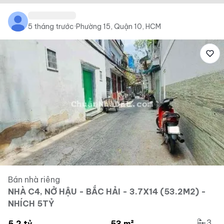
5 tháng trước
·
Phường 15, Quận 10, HCM
Bán nhà riêng
NHÀ C4, NỞ HẬU - BẮC HẢI - 3.7X14 (53.2M2) -
NHÍCH 5TỶ
3
5.2 tỷ
53 m²