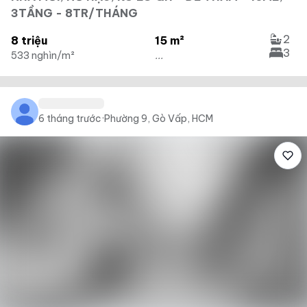
3TẦNG - 8TR/THÁNG
2
8 triệu
15 m²
3
533 nghìn/m²
...
6 tháng trước
·
Phường 9, Gò Vấp, HCM