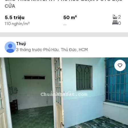
CỬA
2
5.5 triệu
50 m²
0
110 nghìn/m²
...
Thuỷ
3 tháng trước
·
Phú Hữu, Thủ Đức, HCM