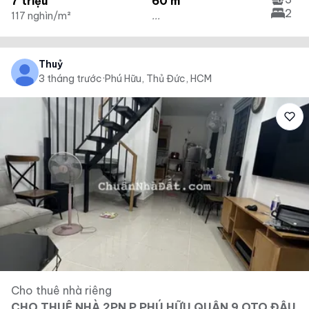
7 triệu
60 m²
2
117 nghìn/m²
...
Thuỷ
3 tháng trước
·
Phú Hữu, Thủ Đức, HCM
Cho thuê nhà riêng
CHO THUÊ NHÀ 2PN P PHÚ HỮU QUẬN 9 OTO ĐẬU