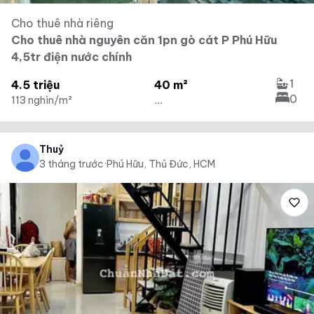
Cho thuê nhà riêng
Cho thuê nhà nguyên căn 1pn gò cát P Phú Hữu
4,5tr điện nước chính
1
4.5 triệu
40 m²
0
113 nghìn/m²
...
Thuỷ
3 tháng trước
·
Phú Hữu, Thủ Đức, HCM