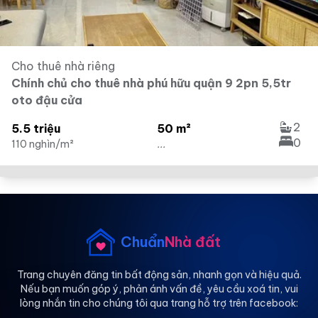
Cho thuê nhà riêng
Chính chủ cho thuê nhà phú hữu quận 9 2pn 5,5tr
oto đậu cửa
2
5.5 triệu
50 m²
0
110 nghìn/m²
...
Chuẩn
Nhà đất
Trang chuyên đăng tin bất động sản, nhanh gọn và hiệu quả.
Nếu bạn muốn góp ý, phản ánh vấn đề, yêu cầu xoá tin, vui
lòng nhắn tin cho chúng tôi qua trang hỗ trợ trên facebook: