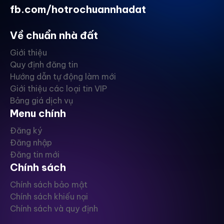
fb.com/hotrochuannhadat
Về chuẩn nhà đất
Giới thiệu
Quy định đăng tin
Hướng dẫn tự động làm mới
Giới thiệu các loại tin VIP
Bảng giá dịch vụ
Menu chính
Đăng ký
Đăng nhập
Đăng tin mới
Chính sách
Chính sách bảo mật
Chính sách khiếu nại
Chính sách và quy định