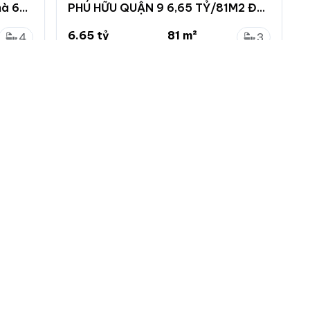
hà 6
PHÚ HỮU QUẬN 9 6,65 TỶ/81M2 Đ
OTO THÔNG
6.65 tỷ
81 m²
4
3
82.1 triệu/m²
...
4
0
Phú Hữu, Thủ Đức, Hồ Chí Minh
 nhà đất
Menu chính
Chính sách
Đăng ký
Chính sách bảo mật
ng tin
Đăng nhập
Chính sách khiếu nại
tự động làm mới
Đăng tin mới
Chính sách và quy định
ác loại tin VIP
ch vụ