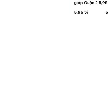
giáp Quận 2 5,95
5.95 tỷ
5
119 triệu/m²
4
Phú Hữu, Thủ Đức,
Chuẩn
Nhà đất
Trang chuyên đăng tin bất động sản, nhanh gọn và hiệu
quả.
Nếu bạn muốn góp ý, phản ánh vấn đề, yêu cầu xoá tin, vui
lòng nhắn tin cho chúng tôi qua trang hỗ trợ trên facebook:
fb.com/hotrochuannhadat