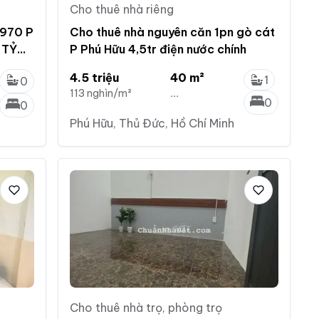
Cho thuê nhà riêng
 970 P
Cho thuê nhà nguyên căn 1pn gò cát
 TỶ
P Phú Hữu 4,5tr điện nước chính
4.5 triệu
40 m²
1
0
113 nghìn/m²
...
0
0
Phú Hữu, Thủ Đức, Hồ Chí Minh
Cho thuê nhà trọ, phòng trọ