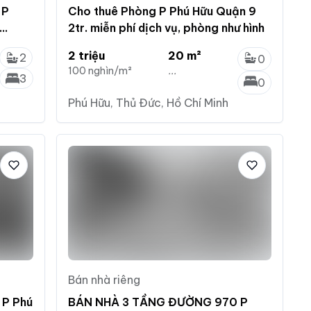
 P
Cho thuê Phòng P Phú Hữu Quận 9
2tr. miễn phí dịch vụ, phòng như hình
2 triệu
20 m²
2
0
100 nghìn/m²
...
3
0
Phú Hữu, Thủ Đức, Hồ Chí Minh
Bán nhà riêng
 P Phú
BÁN NHÀ 3 TẦNG ĐƯỜNG 970 P