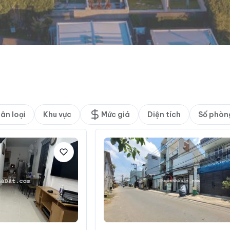
ân loại
Khu vực
Mức giá
Diện tích
Số phòn