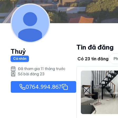
Tin đã đăng
Thuỷ
Có
23
tin đăng
Ph
Cá nhân
Đã tham gia 11 tháng trước
Số bài đăng
23
0764.994.867