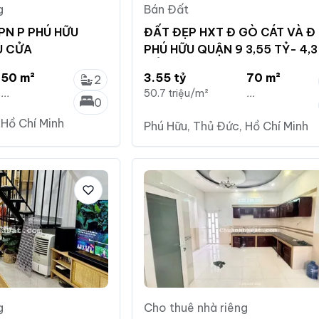
g
Bán Đất
PN P PHÚ HỮU
ĐẤT ĐẸP HXT Đ GÒ CÁT VÀ Đ
U CỬA
PHÚ HỮU QUẬN 9 3,55 TỶ- 4,3
SỔ HỒNG
50 m²
3.55 tỷ
70 m²
2
...
50.7 triệu/m²
...
0
 Hồ Chí Minh
Phú Hữu, Thủ Đức, Hồ Chí Minh
g
Cho thuê nhà riêng