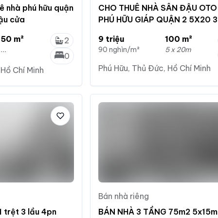
uê nhà phú hữu quận
CHO THUÊ NHÀ SÂN ĐẬU OTO
đậu cửa
PHÚ HỮU GIÁP QUẬN 2 5X20 3
PHÒNG
50 m²
9 triệu
100 m²
2
...
90 nghìn/m²
5 x 20m
0
Phú Hữu, Thủ Đức, Hồ Chí Minh
 Hồ Chí Minh
Bán nhà riêng
 trệt 3 lầu 4pn
BÁN NHÀ 3 TẦNG 75m2 5x15m