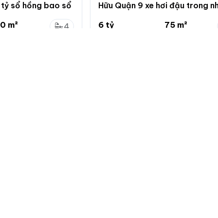
 tỷ sổ hồng bao sổ
Hữu Quận 9 xe hơi đậu trong n
tỷ
0 m²
6 tỷ
75 m²
4
 x 12.4m
80 triệu/m²
5 x 15m
5
 Hồ Chí Minh
Phú Hữu, Thủ Đức, Hồ Chí Minh
Về chuẩn
Giới thiệu
Quy định đă
Hướng dẫn 
Giới thiệu c
Bảng giá dị