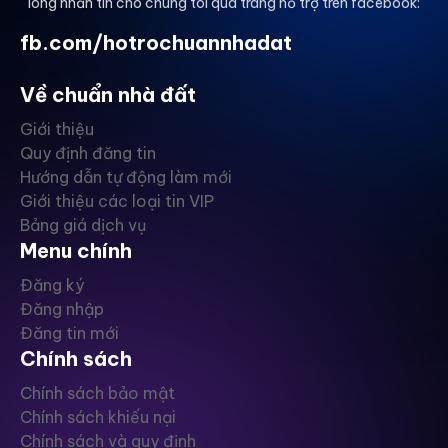
lòng nhắn tin cho chúng tôi qua trang hỗ trợ trên facebook:
fb.com/hotrochuannhadat
Về chuẩn nhà đất
Giới thiệu
Quy định đăng tin
Hướng dẫn tự động làm mới
Giới thiệu các loại tin VIP
Bảng giá dịch vụ
Menu chính
Đăng ký
Đăng nhập
Đăng tin mới
Chính sách
Chính sách bảo mật
Chính sách khiếu nại
Chính sách và quy định