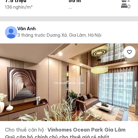
7.5 triệu
55 m²
0
136 nghìn/m²
...
Vân Anh
3 tháng trước
·
Dương Xá, Gia Lâm, Hà Nội
Cho thuê căn hộ
·
Vinhomes Ocean Park Gia Lâm
Quỹ căn hộ chính chủ cho thuê giá rẻ nhất