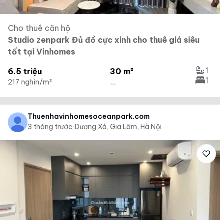
Cho thuê căn hộ
Studio zenpark Đủ đồ cực xinh cho thuê giá siêu
tốt tại Vinhomes
1
6.5 triệu
30 m²
1
217 nghìn/m²
...
Thuenhavinhomesoceanpark.com
3 tháng trước
·
Dương Xá, Gia Lâm, Hà Nội