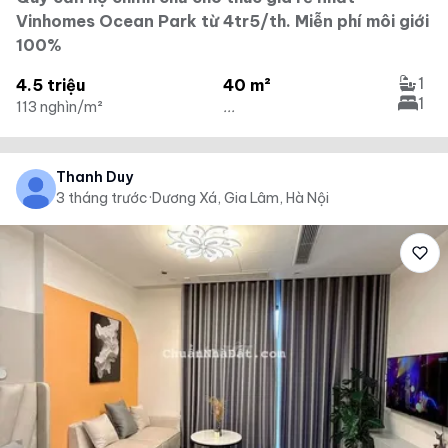
Vinhomes Ocean Park từ 4tr5/th. Miễn phí môi giới
100%
1
4.5 triệu
40 m²
1
113 nghìn/m²
...
Thanh Duy
3 tháng trước
·
Dương Xá, Gia Lâm, Hà Nội