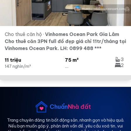
Cho thuê căn hộ
·
Vinhomes Ocean Park Gia Lâm
Cho thuê căn 3PN full đồ đẹp giá chỉ 11tr/tháng tại
Vinhomes Ocean Park. LH: 0899 488 ***
3
11 triệu
75 m²
2
147 nghìn/m²
...
Chuẩn
Nhà đất
Trang chuyên đăng tin bất động sản, nhanh gọn và hiệu quả.
Nếu bạn muốn góp ý, phản ánh vấn đề, yêu cầu xoá tin, vui