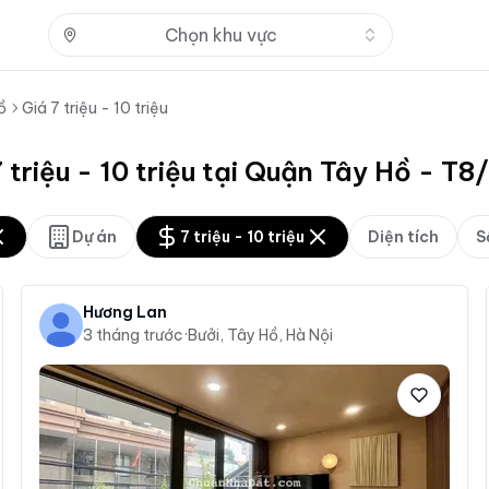
Nhấn để mở
Chọn khu vực
ồ
Giá 7 triệu - 10 triệu
 triệu - 10 triệu tại Quận Tây Hồ - T
Dự án
7 triệu - 10 triệu
Diện tích
S
Hương Lan
3 tháng trước
·
Bưởi, Tây Hồ, Hà Nội