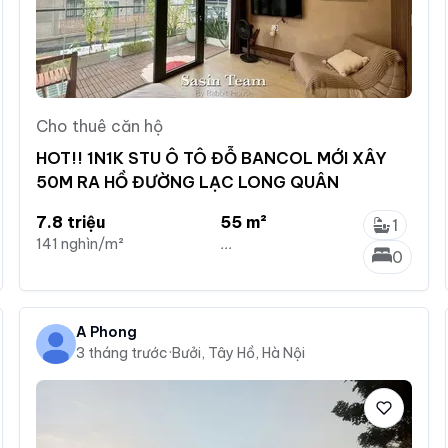
Cho thuê căn hộ
HOT!! 1N1K STU Ô TÔ ĐỖ BANCOL MỚI XÂY
50M RA HỒ ĐƯỜNG LẠC LONG QUÂN
7.8 triệu
55 m²
1
141 nghìn/m²
...
0
A Phong
3 tháng trước
·
Bưởi, Tây Hồ, Hà Nội