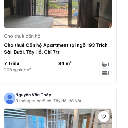
Cho thuê căn hộ
Cho thuê Căn hộ Apartment tại ngõ 193 Trích
Sài, Bưởi, Tây Hồ. Chỉ 7tr
7 triệu
34 m²
1
206 nghìn/m²
...
1
Nguyễn Văn Thép
3 tháng trước
·
Bưởi, Tây Hồ, Hà Nội