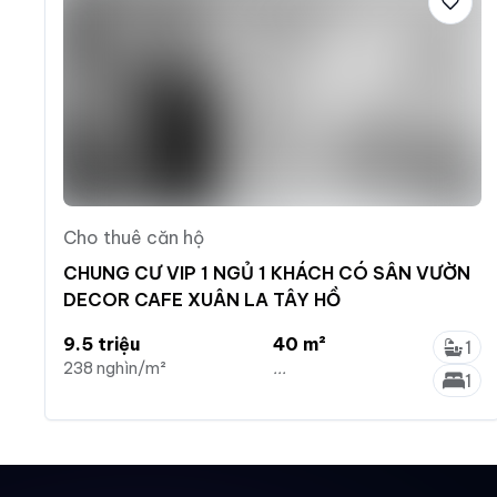
Cho thuê căn hộ
CHUNG CƯ VIP 1 NGỦ 1 KHÁCH CÓ SÂN VƯỜN
DECOR CAFE XUÂN LA TÂY HỒ
9.5 triệu
40 m²
1
238 nghìn/m²
...
1