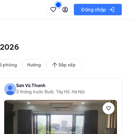
 danh sách các khu vực có thể chọn
Đăng nhập
8/2026
ố phòng
Hướng
Sắp xếp
Sơn Vũ Thanh
3 tháng trước
·
Bưởi, Tây Hồ, Hà Nội