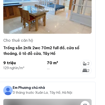
Cho thuê căn hộ
Trống sẵn 2n1k 2wc 70m2 full đồ, cửa sổ
thoáng, ô tô đỗ cửa, Tây Hồ
9 triệu
70 m²
2
129 nghìn/m²
...
2
Em Phương chủ nhà
3 tháng trước
·
Xuân La, Tây Hồ, Hà Nội