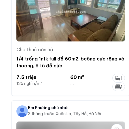
Cho thuê căn hộ
1/4 trống 1n1k full đồ 60m2, bcông cực rộng và
thoáng, ô tô đỗ cửa
7.5 triệu
60 m²
1
125 nghìn/m²
...
1
Em Phương chủ nhà
3 tháng trước
·
Xuân La, Tây Hồ, Hà Nội