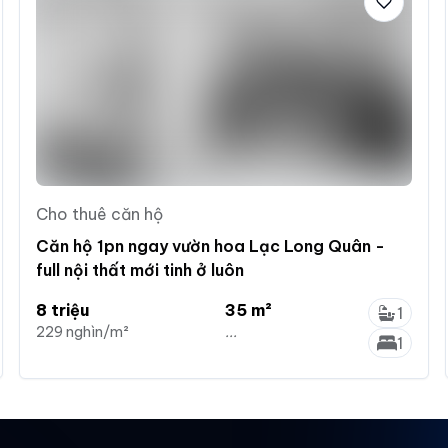
Cho thuê căn hộ
Căn hộ 1pn ngay vườn hoa Lạc Long Quân -
full nội thất mới tinh ở luôn
8 triệu
35 m²
1
229 nghìn/m²
...
1