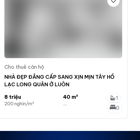
Cho thuê căn hộ
NHÀ ĐẸP ĐẲNG CẤP SANG XỊN MỊN TÂY HỒ
LẠC LONG QUÂN Ở LUÔN
8 triệu
40 m²
1
200 nghìn/m²
...
0