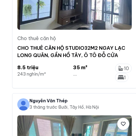
Cho thuê căn hộ
CHO THUÊ CĂN HỘ STUDIO32M2 NGAY LẠC
LONG QUÂN, GẦN HỒ TÂY, Ô TÔ ĐỖ CỬA
8.5 triệu
35 m²
10
243 nghìn/m²
...
1
Nguyễn Văn Thép
3 tháng trước
·
Bưởi, Tây Hồ, Hà Nội