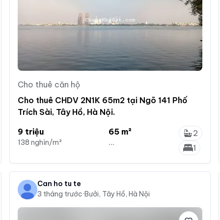
Cho thuê căn hộ
Cho thuê CHDV 2N1K 65m2 tại Ngõ 141 Phố
Trích Sài, Tây Hồ, Hà Nội.
9 triệu
65 m²
2
138 nghìn/m²
...
1
Can ho tu te
3 tháng trước
·
Bưởi, Tây Hồ, Hà Nội