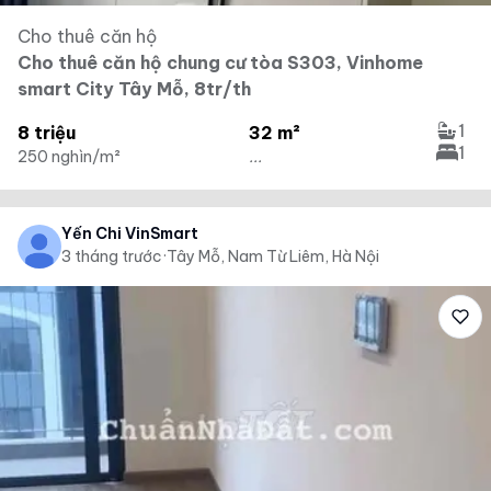
Cho thuê căn hộ
Cho thuê căn hộ chung cư tòa S303, Vinhome
smart City Tây Mỗ, 8tr/th
1
8 triệu
32 m²
1
250 nghìn/m²
...
Yến Chi VinSmart
3 tháng trước
·
Tây Mỗ, Nam Từ Liêm, Hà Nội