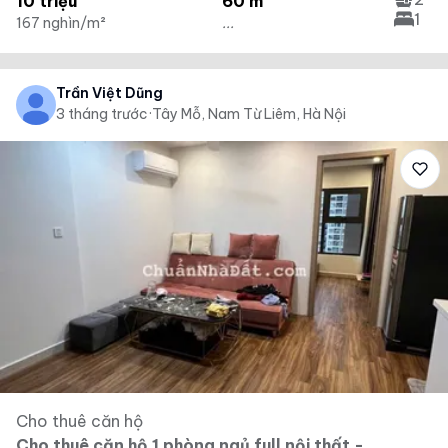
10 triệu
60 m²
1
167 nghìn/m²
...
Trần Việt Dũng
3 tháng trước
·
Tây Mỗ, Nam Từ Liêm, Hà Nội
Cho thuê căn hộ
Cho thuê căn hộ 1 phòng ngủ full nội thất -