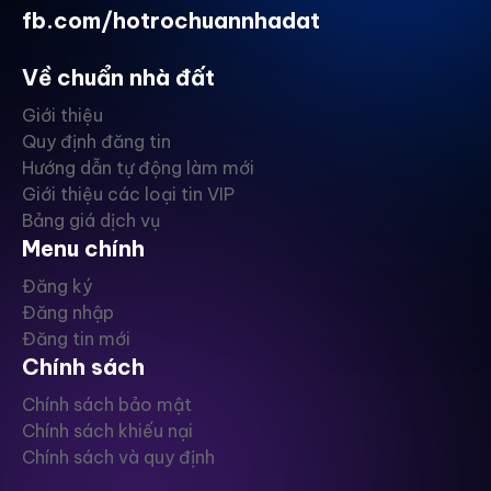
fb.com/hotrochuannhadat
Về chuẩn nhà đất
Giới thiệu
Quy định đăng tin
Hướng dẫn tự động làm mới
Giới thiệu các loại tin VIP
Bảng giá dịch vụ
Menu chính
Đăng ký
Đăng nhập
Đăng tin mới
Chính sách
Chính sách bảo mật
Chính sách khiếu nại
Chính sách và quy định