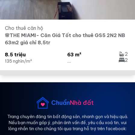
Cho thuê căn hộ
🌸THE MIAMI- Căn Giá Tốt cho thuê GS5 2N2 NB
63m2 giá chỉ 8,5tr
2
8.5 triệu
63 m²
2
135 nghìn/m²
...
Chuẩn
Nhà đất
Trang chuyên đăng tin bất động sản, nhanh gọn và hiệu quả.
Nếu bạn muốn góp ý, phản ánh vấn đề, yêu cầu xoá tin, vui
lòng nhắn tin cho chúng tôi qua trang hỗ trợ trên facebook: