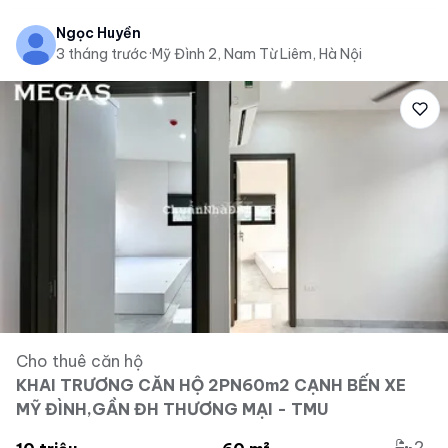
Ngọc Huyền
3 tháng trước
·
Mỹ Đình 2, Nam Từ Liêm, Hà Nội
Cho thuê căn hộ
KHAI TRƯƠNG CĂN HỘ 2PN60m2 CẠNH BẾN XE
MỸ ĐÌNH,GẦN ĐH THƯƠNG MẠI - TMU
2