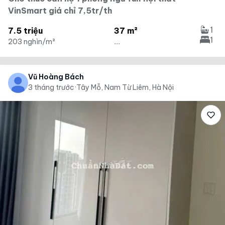
VinSmart giá chỉ 7,5tr/th
1
7.5 triệu
37 m²
1
203 nghìn/m²
...
Vũ Hoàng Bách
3 tháng trước
·
Tây Mỗ, Nam Từ Liêm, Hà Nội